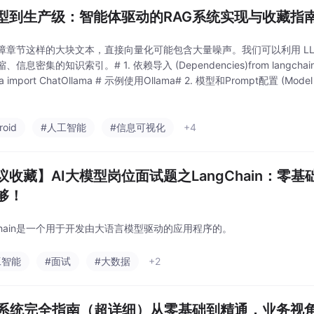
型到生产级：智能体驱动的RAG系统实现与收藏指
障章节这样的大块文本，直接向量化可能包含大量噪声。我们可以利用 L
信息密集的知识索引。# 1. 依赖导入 (Dependencies)from langchain_c
ama import ChatOllama # 示例使用Ollama# 2. 模型和Prompt配置 (Model 
roid
#人工智能
#信息可视化
+4
议收藏】AI大模型岗位面试题之​​LangChain：
够！
gChain是一个用于开发由大语言模型驱动的应用程序的。
工智能
#面试
#大数据
+2
G系统完全指南（超详细）从零基础到精通，业务视