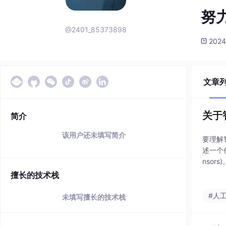
努
@2401_85373898
2024
文章
关于
简介
该用户还未填写简介
要理解
述一个任
nso
智能旅
擅长的技术栈
#人
未填写擅长的技术栈