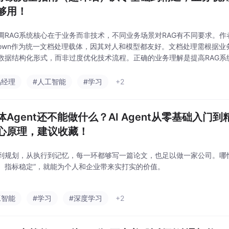
够用！
调RAG系统核心在于业务而非技术，不同业务场景对RAG有不同要求。
kdown作为统一文档处理载体，因其对人和模型都友好。文档处理需根据
数据结构化形式，而非过度优化技术流程。正确的业务理解是提高RAG系
RAG系统中，业务比技术更重要；好的业务和设计能大大减少你的工作量
的
品经理
#人工智能
#学习
+2
体Agent还不能做什么？AI Agent从零基础入门
核心原理，建议收藏！
到规划，从执行到记忆，每一环都够写一篇论文，也足以做一家公司。哪
、指标稳定”，就能为个人和企业带来实打实的价值。
工智能
#学习
#深度学习
+2