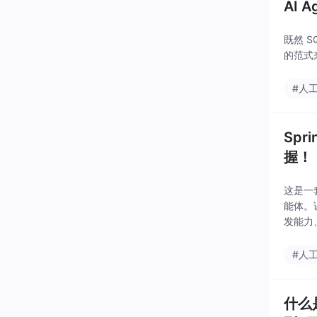
AI
既然 S
的范式
#人
Sp
握！
这是一套
能体。
发能力
架构设计
#人
什么