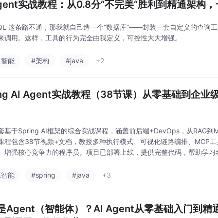
 Agent实战教程：从0.8分“不完美“胜利到精通
QL 这条路不通，那我就自己造一个“数据库”——封装一套自定义的查询工具（Funct
来调用。这样，工具的行为完全由我定义，可控性大大增强。
工智能
#架构
#java
+2
ring AI Agent实战教程（38节课）从零基础到
基于Spring AI框架的综合实战课程，涵盖前后端+DevOps，从RAG到MC
课程包含38节视频+文档，教授多种执行模式、可视化链路编排、MCP工
、增强核心竞争力的程序员。项目已部署上线，提供完整代码，帮助学习者掌握
思维。这是一套综合，基于 Spring Ai 框架实现，Ai Agen
工智能
#spring
#java
+3
是Agent（智能体）？AI Agent从零基础入门到