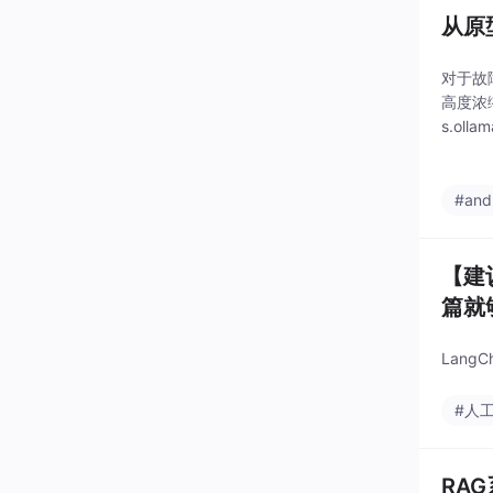
从原
对于故
高度浓缩、
s.oll
#and
【建
篇就
Lan
#人
RA