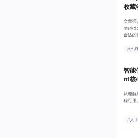
收藏
文章强
mar
合适的
置。在
做RAG
#产
智能
nt
从理解
程可用
#人