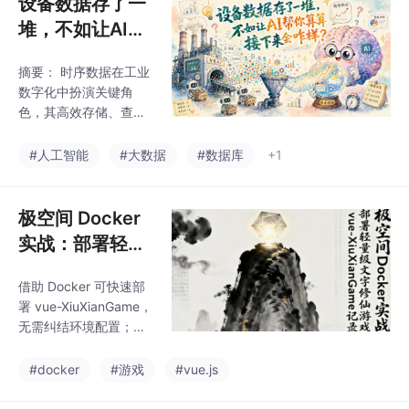
设备数据存了一
t作为智能伙伴的潜
用。天谋科技推出的Ti
堆，不如让AI帮
mechoDB作为国产自研
你算算接下来会
时序数据库，具备高压
摘要： 时序数据在工业
咋样？
缩存储、高吞吐写入、
数字化中扮演关键角
毫秒级查询等特性，已
色，其高效存储、查询
应用于国家电网等头部
与分析能力直接影响生
企业。然而，仅存储数
产决策与设备安全。Ti
#人工智能
#大数据
#数据库
+1
据不够，还需从中获取
mecho 通过时序数据库
洞察。为此，Timecho
（TimechoDB）与AI大
AI时序大模型应运而
模型（TimechoAI）的
极空间 Docker
生，专注
结合，构建了覆盖数据
实战：部署轻量
“存、查、用”全流程的
级文字修仙游戏
解决方案，支持预测性
借助 Docker 可快速部
vue-XiuXianGa
维护、负荷预测等场
署 vue-XiuXianGame，
景。
me 记录
无需纠结环境配置；也
让这款休闲修仙游戏的
使用体验更灵活。
#docker
#游戏
#vue.js