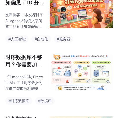
知偏见：10 分钟
和全系列 AR 硬件练手
落地会思考、能
——这种机会在平时可
文章摘要： 本文探讨了
追问的智能导购
遇不可求。对资深开发
AI Agent从传统文字问
者而言，这正是展示技
答工具向具身智能体的
术视野的绝佳舞台。空
演进。通过魔珐星云端
间 AI 认知闭环、AR 场
侧数字人技术，Agent
#人工智能
#自动化
#服务器
景落地，这些方向正是
实现了毫秒级响应、自
当前行业最稀缺的技术
然表情动作和主动追问
能力，随便哪一个写进
等真人化交互能力。文
时序数据库不够
履历里都是重
章以家电导购场景为
用？你需要加一
例，演示了如何快速搭
个 TimechoAI
建具备深度思考能力的
《TimechoDB与Timec
数字人Agent，并详细
hoAI：工业时序数据的
介绍了从注册账号到代
存储与智能分析解决方
码生成的全流程。这种
案》 在企业数字化转型
融合认知能力和具身交
中，时序数据（如设备
#时序数据库
#数据库
互的新范式，打破了人
传感器读数、服务器性
们对AI只能被动应答的
能指标等）虽被大量存
刻板印象，展现了Agen
储，却往往未被充分利