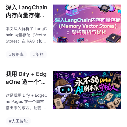
深入 LangChain
内存向量存储
（Memory Vec
本文深入解析了 LangC
tor Stores）：
hain 向量存储（Vector
架构解析与优化
Stores）在 RAG（检索
增强生成）架构中的核
心作用。文章首先阐述
#数据库
#架构
了向量数据库的工作原
理，即通过将文档和查
询转化为高维向量，利
我用 Dify + Edg
用余弦相似度等算法进
eOne 造一个“永
行语义匹配，而非传统
不鸽 DM”的 AI
的关键词匹配。重点介
这是我用 Dify + EdgeO
剧本杀守秘人！
绍了如何利用 SIMD 指
ne Pages 在一个周末
令集和近似最近邻（AN
搭出来的东西。配套 Dif
N）技术（如 FAISS）
y 工作流模板已发布到
来优化海量数据的搜索
Marketplace,前端 Nex
#人工智能
速度与精度。
t.js 代码全部开源。