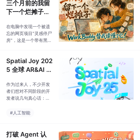
三个月前的我留
下一个烂摊子，
WorkBuddy 替
在电脑中发现一个被遗
我读懂了它！
忘的网页项目"灵感停尸
房"，这是一个带有黑色
幽默风格的灵感管理工
具，但因两个未修复的
Spatial Joy 202
bug被搁置数月。通过A
I工具WorkBuddy，成
5 全球 AR&AI 赛
功完成了这个"数字考
事：开发者要的
古"项目：AI首先准确理
作为过来人，不少开发
资源、玩法、避
解了项目意图和黑色幽
者们想对不同阶段的开
坑攻略都在这
默风格，随后定位到筛
发者说几句真心话：对
选功能字段错误和清理
刚入行的朋友，这绝对
功能逻辑颠倒两个核心
是快速积累 AR&AI 实战
#人工智能
问题，仅进行最小必要
经验的捷径。你不用去
修改而非全盘重写，同
对接复杂的商业需求，
时补充了缺失的文档。
就能直接用上 Rokid乐
打破 Agent 认
奇 顶尖的空间计算资源