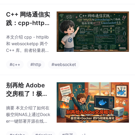
C++ 网络通信实
践：cpp-httpli
b 与 websocke
本文介绍 cpp - httplib
tpp 入门指南，
和 websocketpp 两个
轻松实现 HTTP
C++ 库。前者轻量易
与 WebSocket
用，支持 HTTP/HTTPS
客户端和服务端，适用
交互
#c++
#http
#websocket
于多种场景；后者遵循
RFC 6455，实现 Web
Socket 全双工通信，帮
别再给 Adobe
助实现实时应用开发。
交房租了！极空
间 + Docker，
摘要 本文介绍了如何在
我把 PS 彻底私
极空间NAS上通过Dock
有化了
er一键部署开源在线图
像编辑器Photopea，实
现私有化Photoshop功