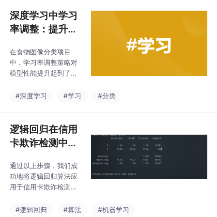
试。这些图像均为灰度
图，尺寸是28×28像
深度学习中学习
素，并且已经进行了居
率调整：提升食
中处理，大大减少了预
物图像分类模型
处理的工作量，同时也
在食物图像分类项目
性能的关键实践
加快了模型的运行速
中，学习率调整策略对
度。在本文的实战中，
模型性能提升起到了关
MNIST数据集将作为我
键作用。动态调整学习
们训练和测试残差网络
率使模型能够在训练的
#深度学习
#学习
#分类
的“战场”。# 模块搭建#
不同阶段自适应地调整
网络搭建return x在上
参数更新步长，平衡训
述代码中，首先定义了
练速度与收敛效果。除
逻辑回归在信用
R
了StepLR，还有等多种
卡欺诈检测中的
学习率调整策略，每种
实战应用
策略都有其独特的适用
通过以上步骤，我们成
场景。未来，可以进一
功地将逻辑回归算法应
步探索不同学习率调整
用于信用卡欺诈检测任
策略在食物图像分类中
务中，从数据读取、预
的应用，结合数据增
处理，到模型构建、训
#逻辑回归
#算法
#机器学习
强、网络结构优化等技