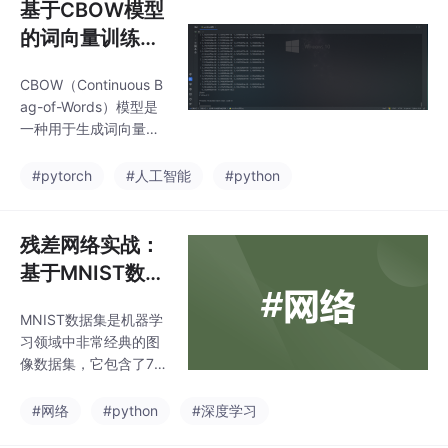
基于CBOW模型
的词向量训练实
战：从原理到Py
CBOW（Continuous B
Torch实现
ag-of-Words）模型是
一种用于生成词向量的
神经网络模型，它基于
上下文预测目标词。其
#pytorch
#人工智能
#python
核心思想是：给定一个
目标词的上下文单词，
通过模型预测该目标
残差网络实战：
词。在训练过程中，模
基于MNIST数据
型会不断调整参数，使
集的手写数字识
得预测结果尽可能接近
MNIST数据集是机器学
别
真实的目标词，最终训
习领域中非常经典的图
练得到的词向量能够捕
像数据集，它包含了70,
捉单词之间的语义关
000张手写数字图像，
系。
其中60,000张用于训
#网络
#python
#深度学习
练，10,000张用于测