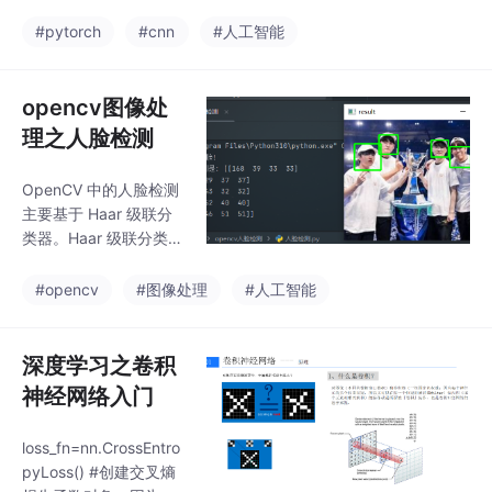
数字图像，其中60,000
eLU(),nn.ReLU()定义了
张用于训练，10,000张
#pytorch
#cnn
#人工智能
一个名为CNN的类，继
用于测试。这些图像均
承自nn.Mo
为灰度图，尺寸是28x2
8像素，并且已经做了
opencv图像处
居中处理，这在一定程
理之人脸检测
度上减少了预处理的工
作量，能够加快模型的
OpenCV 中的人脸检测
训练和运行速度。nn.C
主要基于 Haar 级联分
onv2d(stride=1,paddin
类器。Haar 级联分类器
g=2),nn.ReLU(),nn.Re
是一种基于机器学习的
LU(),nn.ReLU(),nn.ReL
目标检测方法，它使用
#opencv
#图像处理
#人工智能
U()
Haar 特征来描述目标的
外观，并通过级联结构
来快速排除非目标区
深度学习之卷积
域。Haar 特征：Haar
神经网络入门
特征是一种简单的矩形
特征，它通过计算图像
loss_fn=nn.CrossEntro
中不同区域的像素值差
pyLoss() #创建交叉熵
异来描述图像的局部特