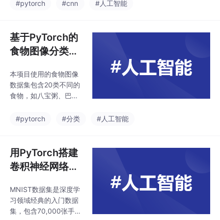
张用于训练，10,000张
#pytorch
#cnn
#人工智能
一个名为CNN的类，继
用于测试。这些图像均
承自nn.Mo
为灰度图，尺寸是28x2
8像素，并且已经做了
基于PyTorch的
居中处理，这在一定程
食物图像分类实
度上减少了预处理的工
战：从数据处理
作量，能够加快模型的
本项目使用的食物图像
到模型训练
训练和运行速度。nn.C
数据集包含20类不同的
onv2d(stride=1,paddin
食物，如八宝粥、巴旦
g=2),nn.ReLU(),nn.Re
木、白萝卜等。数据集
LU(),nn.ReLU(),nn.ReL
分为训练集和测试集，
#pytorch
#分类
#人工智能
U()
分别用于模型的训练和
评估。每类食物都有一
定数量的图像样本，这
用PyTorch搭建
些图像涵盖了不同角
卷积神经网络实
度、光照条件下的食物
现MNIST手写数
外观，为模型的训练提
MNIST数据集是深度学
字识别
供了丰富的多样性。nn.
习领域经典的入门数据
Conv2d(stride=1,padd
集，包含70,000张手写
ing=2,),nn.ReLU(),nn.R