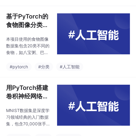
练与评估，完整地展示
术，持续提升模型性
了一个机器学习项目的
能。
开发流程。逻辑回归凭
基于PyTorch的
借其简单易懂、可解释
食物图像分类实
性强的特点，在金融风
战：从数据处理
控领域有着广泛的应
本项目使用的食物图像
到模型训练
用。然而，实际应用中
数据集包含20类不同的
可能存在数据不均衡、
食物，如八宝粥、巴旦
特征优化等问题，后续
木、白萝卜等。数据集
可以尝试采用过采样、
分为训练集和测试集，
#pytorch
#分类
#人工智能
欠采样等技术解决数据
分别用于模型的训练和
不均衡问题，或者运用
评估。每类食物都有一
特征工程方法挖掘更有
定数量的图像样本，这
用PyTorch搭建
效的特征，进一步提升
些图像涵盖了不同角
模型的性能。希望本文
卷积神经网络实
度、光照条件下的食物
能
现MNIST手写数
外观，为模型的训练提
MNIST数据集是深度学
字识别
供了丰富的多样性。nn.
习领域经典的入门数据
Conv2d(stride=1,padd
集，包含70,000张手写
ing=2,),nn.ReLU(),nn.R
数字图像，其中60,000
eLU(),nn.ReLU()定义了