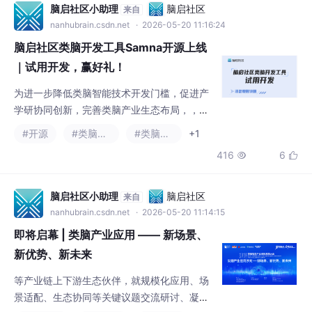
公司、成都中科智网科技有限公司、上海眸深
脑启社区小助理
脑启社区
来自
智能科技有限公司、阿尔飞思（杭州）机器人
nanhubrain.csdn.net
· 2026-05-20 11:16:24
科技有限公司等23家行业创新企业，参赛项目
脑启社区类脑开发工具Samna开源上线
广泛涉足低空经济、交通预警、医疗
｜试用开发，赢好礼！
为进一步降低类脑智能技术开发门槛，促进产
学研协同创新，完善类脑产业生态布局，，为
全球类脑开发者提供高效、便捷的技术开发底
#开源
#类脑计算
#类脑智能
+1
座，助力类脑算法创新、芯片适配与应用落
416
6


地，让类脑开发更简单、更高效！，在保证了
易用性的同时也确保了数据处理的实时性。为
激发开发者创新活力，让类脑开发工具的技术
脑启社区小助理
脑启社区
来自
价值充分释放，脑启社区将依托本次工具开
nanhubrain.csdn.net
· 2026-05-20 11:14:15
源，举办。的数据处理系统，允许用户对输入
即将启幕 | 类脑产业应用 —— 新场景、
输出芯片的数据进行自定义处理。，开启你的
新优势、新未来
类脑
等产业链上下游生态伙伴，就规模化应用、场
景适配、生态协同等关键议题交流研讨、凝聚