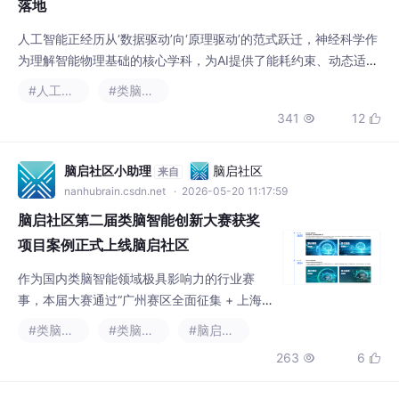
落地
人工智能正经历从‘数据驱动’向‘原理驱动’的范式跃迁，神经科学作
为理解智能物理基础的核心学科，为AI提供了能耗约束、动态适
应、时序建模与资源调度等关键工程启示。其核心价值不在于生物
#人工智能
#类脑计算
仿真，而在于提炼突触可塑性、神经振荡、递质调控等机制背后的
341
12


数学本质与物理约束。这些原理已支撑脉冲神经网络在边缘设备实
现毫瓦级推理、海马体位置编码提升时空序列建模鲁棒性、小脑式
双通路架构解决实时控制误差校正等工业场景。对算
脑启社区小助理
脑启社区
来自
nanhubrain.csdn.net
· 2026-05-20 11:17:59
脑启社区第二届类脑智能创新大赛获奖
项目案例正式上线脑启社区
作为国内类脑智能领域极具影响力的行业赛
事，本届大赛通过“广州赛区全面征集 + 上海
地区定向推荐”双轨模式，累计吸引60支队伍
#类脑智能
#类脑计算
#脑启社区
报名参赛，其中涵盖清华大学、浙江大学、复
263
6


旦大学、中国科学技术大学、中山大学等21所
国内顶尖高校，及最终序列（上海）科技有限