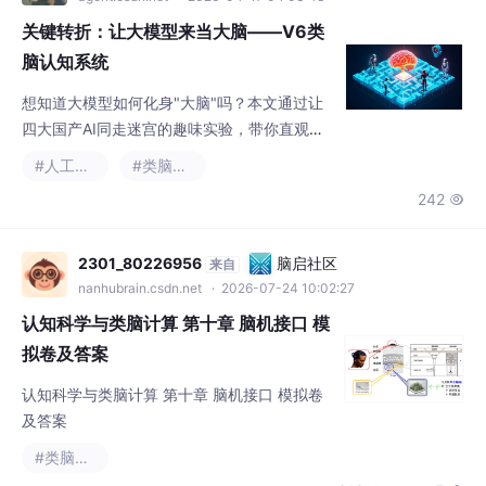
关键转折：让大模型来当大脑——V6类
脑认知系统
想知道大模型如何化身"大脑"吗？本文通过让
四大国产AI同走迷宫的趣味实验，带你直观对
比它们的"性格"差异。你将掌握Temperature
#人工智能
#类脑计算
调参技巧，揭秘如何用10行代码让AI学会焦虑
242

与决策，千万别错过！🧠
2301_80226956
脑启社区
来自
nanhubrain.csdn.net
· 2026-07-24 10:02:27
认知科学与类脑计算 第十章 脑机接口 模
拟卷及答案
认知科学与类脑计算 第十章 脑机接口 模拟卷
及答案
#类脑计算