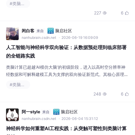
和。随着脉冲神经网络（SNNs）、类脑振荡机制与突触可塑性规
#类脑计算
则（如STDP）等神经科学原理被系统引入AI架构，模型正从‘统计
227
6


拟合’转向‘机制驱动’。这种收敛不仅提升了时序建模精度、低功耗
推理能力与跨域鲁棒性，更催生了可解释性增强、神经活动可映射
的新一代智能系统。在医疗癫痫定位、工业
闲白客
脑启社区
来自
nanhubrain.csdn.net
· 2026-06-19 16:09:09
人工智能与神经科学双向验证：从数据预处理到临床部署
的全链路实践
类脑计算已超越‘AI模仿大脑’的初级阶段，进入以高时空分辨率神
经数据和可解释建模工具为支撑的双向验证新范式。其核心原理在
于通过数据层（如ECoG频谱对齐）、模型层（如生物门控LST
#类脑计算
M）与验证层（如环路激活一致性CAC）的协同收敛，实现计算假
248
6


设与神经机制的互证。这一技术路径显著提升模型在癫痫预测、B
CI解码、跨物种功能对齐等任务中的泛化性与临床可信度，尤其适
用于低功耗边缘部署与小样本神经疾病分析场景
阿一style
脑启社区
来自
nanhubrain.csdn.net
· 2026-06-04 15:31:12
神经科学如何重塑AI工程实践：从突触可塑性到类脑计算