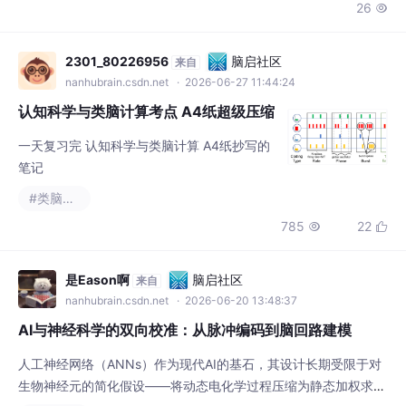
26

2301_80226956
脑启社区
来自
nanhubrain.csdn.net
· 2026-06-27 11:44:24
认知科学与类脑计算考点 A4纸超级压缩
一天复习完 认知科学与类脑计算 A4纸抄写的
笔记
#类脑计算
785
22


是Eason啊
脑启社区
来自
nanhubrain.csdn.net
· 2026-06-20 13:48:37
AI与神经科学的双向校准：从脉冲编码到脑回路建模
人工神经网络（ANNs）作为现代AI的基石，其设计长期受限于对
生物神经元的简化假设——将动态电化学过程压缩为静态加权求