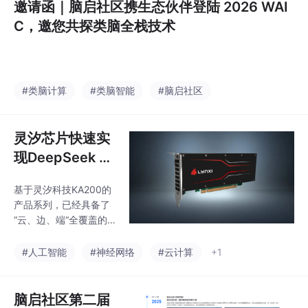
邀请函｜脑启社区携生态伙伴登陆 2026 WAI
C，邀您共探类脑全栈技术
#类脑计算
#类脑智能
#脑启社区
灵汐芯片快速实
现DeepSeek 适
配，助力国产大
基于灵汐科技KA200的
模型与类脑智能
产品系列，已经具备了
硬件融合
“云、边、端“全覆盖的
大模型部署和高性能、
低功耗的推理部署能
#人工智能
#神经网络
#云计算
+1
力。引发了业界的广泛
讨论，有相关评论方认
为DeepSeek的大模型
脑启社区第二届