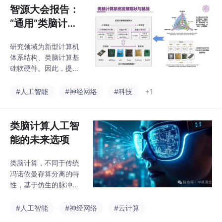
要，便于育种家洞察模
智源大会报告：
型内部的工作原理，从
“通用”类脑计算
而辅助育种
系统研究
研究领域为新型计算机
体系结构、类脑计算基
础软硬件。因此，提出
要采用层次化与软硬件
去耦合技术路线，研发
#人工智能
#神经网络
#科技
+1
“通用”类脑计算系统，
包括软硬件去耦合的、
不特定于芯片的编译框
类脑计算人工智
架，以及兼顾灵活编程
能的未来选项
与高性能的芯片架构，
以高效应对上述挑战。
类脑计算，不同于传统
其次，报告分析了类脑
冯诺依曼存算分离的特
神经网络计算特征，认
性，基于仿生的脉冲神
为虽然类脑计算具有稀
经元实现信息的高效处
疏计算、事件触发等共
理，具有低功耗、低延
#人工智能
#神经网络
#云计算
性，但类脑神经网络训
迟的技术优势，是打破
练/学习算法的多样化探