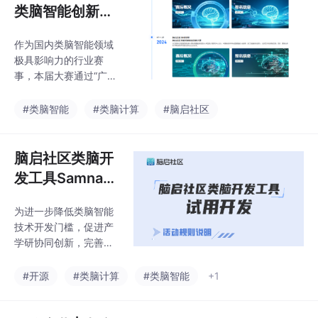
技术路线创新有较大影
类脑智能创新大
响，而未来国产化、支
赛获奖项目案例
撑大模型的新型架构芯
作为国内类脑智能领域
正式上线脑启社
片则会对产业形成更具
极具影响力的行业赛
颠覆性的效应。据 “脑
区
事，本届大赛通过“广州
启社区“的开发者反馈，
赛区全面征集 + 上海地
在DeepSeek-R1-Distill
区定向推荐”双轨模式，
#类脑智能
#类脑计算
#脑启社区
-Qwen的1.5B、7B等系
累计吸引60支队伍报名
列模型测试中，模型在
参赛，其中涵盖清华大
4K上下文情形下
学、浙江大学、复旦大
脑启社区类脑开
学、中国科学技术大
发工具Samna开
学、中山大学等21所国
源上线｜试用开
内顶尖高校，及最终序
为进一步降低类脑智能
发，赢好礼！
列（上海）科技有限公
技术开发门槛，促进产
司、成都中科智网科技
学研协同创新，完善类
有限公司、上海眸深智
脑产业生态布局，，为
能科技有限公司、阿尔
全球类脑开发者提供高
#开源
#类脑计算
#类脑智能
+1
飞思（杭州）机器人科
效、便捷的技术开发底
技有限公司等23家行业
座，助力类脑算法创
创新企业，参赛项目广