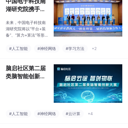
中国电子科技南
度分享，全面呈现类脑
湖研究院携手湘
智能在真实场景中的部
署路径、技术优势与落
湖实验室发布类
未来，中国电子科技南
脑智能育种平
湖研究院将以“平台+装
台，开启类脑智
备”、“算力+算法”等形
能育种新纪元
式赋能区域科研院所、
种业企业等，推动“天工
#人工智能
#神经网络
#学习方法
+2
启元”类脑生命科学计算
服务平台在玉米、油
菜、水稻等作物育种中
脑启社区第二届
的应用。该体系由市场
类脑智能创新大
端提出需求，种业企业
赛报名开启
提炼育种目标，并由中
国电子科技南湖研究院
支撑科研院所开展定向
设计育种，缩短育种周
期、降低育种成本。这
#人工智能
#神经网络
#云计算
+4
种机制对于AI赋能作物
育种领域的应用至关重