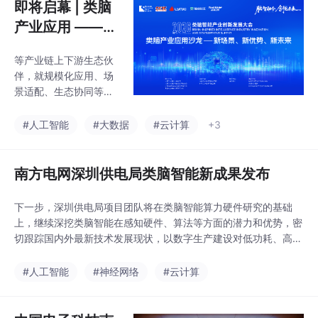
新、芯片适配与应用落
即将启幕 | 类脑
泛涉足低空经济、交通
地，让类脑开发更简
预警、医疗
产业应用 ——
单、更高效！，在保证
新场景、新优
了易用性的同时也确保
等产业链上下游生态伙
势、新未来
了数据处理的实时性。
伴，就规模化应用、场
为激发开发者创新活
景适配、生态协同等关
力，让类脑开发工具的
键议题交流研讨、凝聚
技术价值充分释放，脑
共识，为类脑智能与智
#人工智能
#大数据
#云计算
+3
启社区将依托本次工具
慧城市、能源电力、智
开源，举办。的数据处
能制造、云边计算等领
理系统，允许用户对输
域深度融合提供务实支
南方电网深圳供电局类脑智能新成果发布
入输出芯片的数据进行
撑。当前，类脑智能正
自定义处理。，开启你
加速从前沿技术探索迈
的类脑
下一步，深圳供电局项目团队将在类脑智能算力硬件研究的基础
向规模化产业应用，低
上，继续深挖类脑智能在感知硬件、算法等方面的潜力和优势，密
功耗、高能效、强适配
切跟踪国内外最新技术发展现状，以数字生产建设对低功耗、高能
的独特优势，使其成为
效比算力感知设备的需求为牵引，递进式推动技术攻关，支撑构建
培育新质生产力、赋能
业务功能扎实、关键技术领先的数字生产管理体系。目前，深圳供
#人工智能
#神经网络
#云计算
实体经济高质量发展的
电局正充分发挥“链长”作用，以企业为主体，与头部高校、高新技
核心引擎。等维度，带
术装备企业、技术集成企业等产学研相关单位组建联合攻关
来高规格、高价值的深