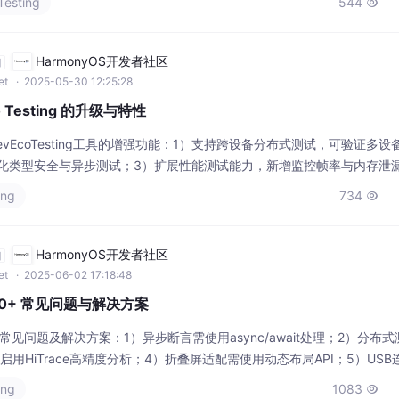
Testing
544

试和模拟对象等进阶测试
HarmonyOS开发者社区
自
et
· 2025-05-30 12:25:28
o Testing 的升级与特性
evEcoTesting工具的增强功能：1）支持跨设备分布式测试，可验证多设
，强化类型安全与异步测试；3）扩展性能测试能力，新增监控帧率与内存泄漏
性测试实践，包括多设备适配验证和AI辅助用例生成功能。此外，还提供了C
ing
734

试脚本编辑器的应用场景。这些升级使测试场景覆盖率提升至9
HarmonyOS开发者社区
自
et
· 2025-06-02 17:18:48
鸿蒙5.0+ 常见问题与解决方案
常见问题及解决方案：1）异步断言需使用async/await处理；2）分布
用HiTrace高精度分析；4）折叠屏适配需使用动态布局API；5）USB
需开启增量分析；7）安全测试需使用隐私保护工具。针对分布式文件传输和
ing
1083
