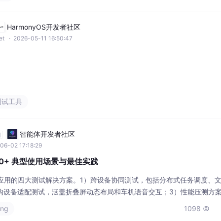
例。文章还推荐了日志分析、性能抓包等排查工具，帮助开
HarmonyOS开发者社区
et
· 2026-05-11 16:50:47
测试工具
智能体开发者社区
自
06-02 17:18:29
鸿蒙5.0+ 典型使用场景与最佳实践
+应用的四大测试解决方案。1）跨设备协同测试，包括分布式任务调度、
2）异构设备适配测试，涵盖折叠屏动态布局和车机语音交互；3）性能压测方
；4）安全合规测试，涉及动态权限审计和数据加密验证。提供了ArkTS
ing
1098

cli、HiProfiler），帮助开发者系统性覆盖质量风险。