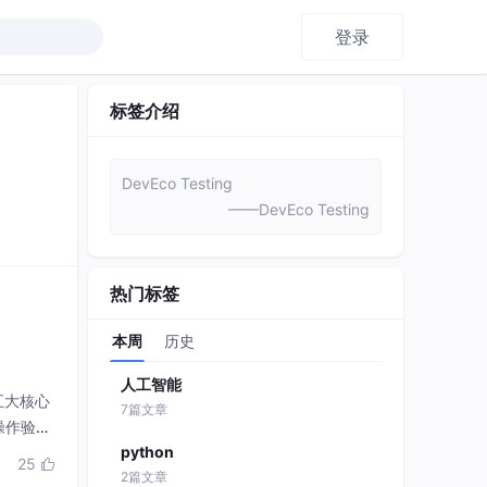
登录
标签介绍
DevEco Testing
——DevEco Testing
热门标签
本周
历史
人工智能
五大核心
7篇文章
操作验证
python
等调试工
25

2篇文章