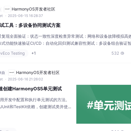
HarmonyOS开发者社区
自
et
· 2025-06-15 16:28:37
试工具：多设备协同测试方案
景复现​​全面验证​​：状态一致性深度检查​​异常测试​​：网络和设备故障模拟​​高效
式功能快速验证​​CI/CD​​：自动化回归测试​​兼容性测试​​：多设备组合验证​​智
测​​：负载模型构建​​VR测试​​：三维设备空间模拟（模拟器控制核心）（场
vEco Testing
+1
532

通过
HarmonyOS开发者社区
来自
et
· 2025-06-16 21:26:02
g快速创建HarmonyOS5单元测试
S应用开发中配置和执行单元测试的方法。
添加JUnit和TestKit依赖，创建测试类并使用
试用例，包含正异常场景验证。通过XML配置
覆盖率统计。测试可通过IDE、命令行
TML报告呈现。文中还提供了使用前置/后