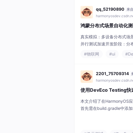
qq_52190890
来
harmonyosdev.csdn.n
鸿蒙分布式场景自动化测
​​真实模拟​​：多设备分布式场
并行测试加速​​开发阶段​​：分布
：自动生成测试场景​​性能预
#物联网
#ui
#De
（测试场景示例）开发者可
2201_75709314
harmonyosdev.csdn.n
使用DevEco Testin
本文介绍了在HarmonyO
首先需在build.gradle中
@ohos/hypium编写测
测试运行器，支持设备选择和
或CI流水线执行，结果以H