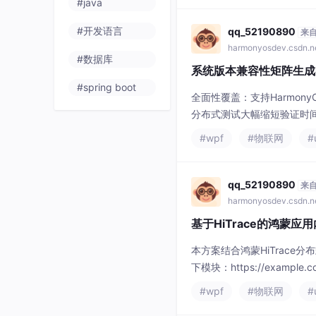
#java
#开发语言
qq_52190890
来
harmonyosdev.csdn.n
#数据库
系统版本兼容性矩阵生成
#spring boot
​​全面性覆盖​​：支持Harmo
分布式测试大幅缩短验证时间
式协同思想，未来可扩展支
#wpf
#物联网
#
的版本适配支持。
qq_52190890
来
harmonyosdev.csdn.n
基于HiTrace的鸿蒙
本方案结合鸿蒙HiTrac
下模块：https://example
集、分布式同步和分析引擎模块）2
#wpf
#物联网
#
TS)关键技术实现1. H