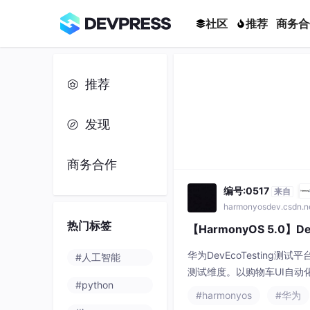
社区
推荐
商务合
推荐
发现
商务合作
编号:0517
来自
harmonyosdev.csdn.n
热门标签
【HarmonyOS 5.0】
华为DevEcoTesting
#人工智能
测试维度。以购物车UI自
#python
等关键API使用。平台支持
#harmonyos
#华为
具，并建议在每日构建中集成稳