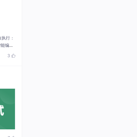
执行​​：
能编排​​
景引擎）
3
