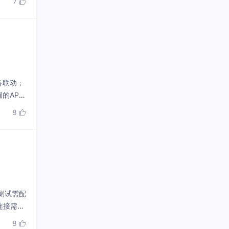
7

备联动；
的AP
I/CD
8

式测试需配
连接需安
AIoT
8
