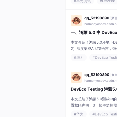
#单元测试
#DevEco 
置操作、参数化测试、UI测
qq_52190890
来
harmonyosdev.csdn.n
一、鸿蒙 5.0 中 DevEc
本文介绍了鸿蒙5.0环境下D
2）深度集成ArkTS语言
I。同时展示了鸿蒙5.0兼容
#华为
#DevEco Test
流水线配置示例和低代码测
qq_52190890
来
harmonyosdev.csdn.n
DevEco Testing 
本文总结了鸿蒙5.0测试中的
置权限声明；3）帧率监控需启
装专用驱动；6）覆盖率统计
#华为
#DevEco Test