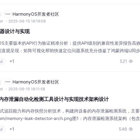
HarmonyOS开发者社区
自
et
· 2025-06-15 16:19:08
器设计与实现
nyOS主要版本的API行为验证​​精准分析​​：提供API级别的兼容性差异报告​​高效
​​直观呈现​​：矩阵可视化帮助快速定位问题系统充分借鉴了鸿蒙跨端U同
持更多版本范围，并引入AI技术预测兼容性风险，为鸿蒙生态应用开发提
ui
+1
521

HarmonyOS开发者社区
自
et
· 2025-06-15 16:11:58
应用内存泄漏自动化检测工具设计与实现技术架构设计
e分布式追踪能力和内存快照分析技术，构建跨设备的内存泄漏检测系统，主
.com/memory-leak-detector-arch.png图1：内存泄漏检测系统架构（
. 分布式内存同步 (Java)3. 泄漏分析引擎 (ArkTS)4. 可视化报告组件
ui
+1
546
