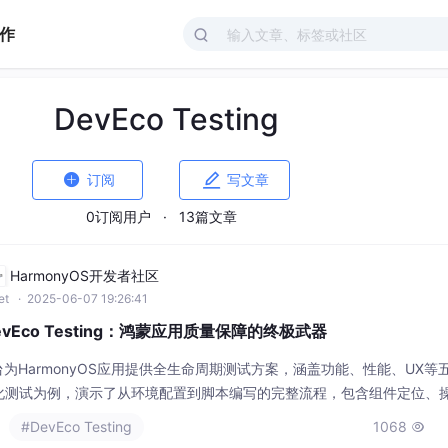
作
DevEco Testing


订阅
写文章
0订阅用户
·
13篇文章
HarmonyOS开发者社区
et
· 2025-06-07 19:26:41
DevEco Testing：鸿蒙应用质量保障的终极武器
测试平台为HarmonyOS应用提供全生命周期测试方案，涵盖功能、性能、UX等
动化测试为例，演示了从环境配置到脚本编写的完整流程，包含组件定位、
性能监控配置、崩溃报告解读等深度测试能力，提供设备投屏、DOM分析
#DevEco Testing
1068

定性测试。该方案适用于APIVersion10+，完整示例