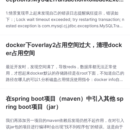
ption Lock wait timeout exceed
1.情景复现早上起来发现自己的错误日志提醒疯狂提示，错误如
下：; Lock wait timeout exceeded; try restarting transaction; n
ested exception is com.mysql.cj.jdbc.exceptions.MySQLTrans
actionRollbackException: Lock wait timeout exceeded;
docker下overlay2占用空间过大，清理dock
er占用空间
最近开发时，发现空间满了，导致redis，数据库都无法正常使
用，才想起来docker默认的存储路径是在root下面，不知道自己的
路径在哪儿的可以1.分析磁盘占用情况使用指令：docker info自己
看看这个目录下各个文件夹的存储情况docker system df2. dock
er system prune该指令只要清理磁盘，删除关闭的容器、无用的
在spring boot项目（maven）中引入其他 sp
数据卷和网络，以及dangling镜像(即无ta
ring boot项目（jar）
我们再添加另一项目的maven依赖后发现仍然不起作用，在对引入
该jar包的项目进行编译时会出现“找不到程序包”的错误。这是由于