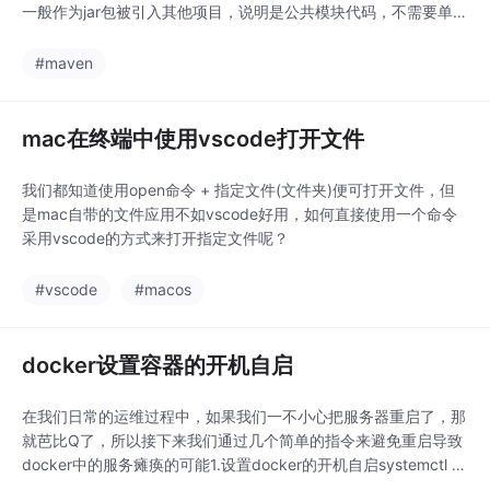
一般作为jar包被引入其他项目，说明是公共模块代码，不需要单独
部署。此时应该将该项目的pom.xml中如下内容去掉：<build><pl
ugins><!--被引入的spring boot jar 包不能引入此plugin ，否则引
#maven
入此jar包的
mac在终端中使用vscode打开文件
我们都知道使用open命令 + 指定文件(文件夹)便可打开文件，但
是mac自带的文件应用不如vscode好用，如何直接使用一个命令
采用vscode的方式来打开指定文件呢？
#vscode
#macos
docker设置容器的开机自启
在我们日常的运维过程中，如果我们一不小心把服务器重启了，那
就芭比Q了，所以接下来我们通过几个简单的指令来避免重启导致
docker中的服务瘫痪的可能1.设置docker的开机自启systemctl e
nable docker2.设置容器的自动启动容器的自启又分为两种情况2.