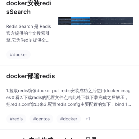
docker安装redi
sSearch
Redis Search 是 Redis
官方提供的全文搜索引
擎,它为Redis 提供全文
搜索、索引和复杂查询
功能。它基于内存存
#docker
储，结合了 Redis 的高
性能和倒排索引技术，
支持实时搜索、聚合分
docker部署redis
析、模糊匹配等场景。
RedisSearch 适用于需
1.拉取redis镜像docker pull redis安装成功之后使用docker imag
要快速检索结构化或非
es查看2.下载redis的配置文件点击此处下载下载完成之后解压，
结构化数据的应用，如
把redis.conf拿出来3.配置redis.config主要配置的如下：bind 12
电商搜索、日志分析、
7.0.0.1 #注释掉这部分，使redis可以外部访问daemonize no#用
实时推荐等。
守护线程的方式启动requirepass 你的密码#给redis设
#redis
#centos
#docker
+1