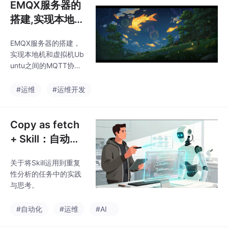
EMQX服务器的
搭建,实现本地机
和虚拟机之间的
EMQX服务器的搭建，
MQTT通信（详
实现本地机和虚拟机Ub
细教程）
untu之间的MQTT协议
~
#运维
#运维开发
Copy as fetch
+ Skill：自动化
问题记录分析的
关于将Skill运用到重复
实践与思考
性分析的任务中的实践
与思考。
#自动化
#运维
#AI