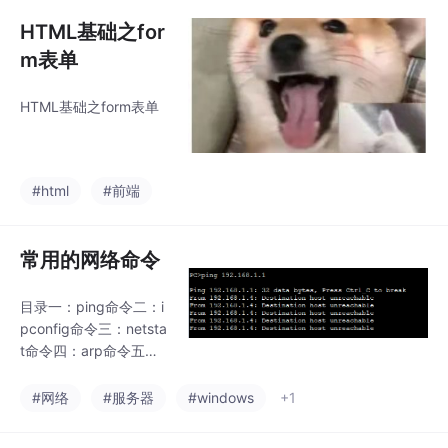
HTML基础之for
m表单
HTML基础之form表单
#html
#前端
常用的网络命令
目录一：ping命令二：i
pconfig命令三：netsta
t命令四：arp命令五：n
et命令六：at命令七：tr
acert命令八：rote命令
#网络
#服务器
#windows
+1
九：nbtstat命令常见的
网络命令有：ping命