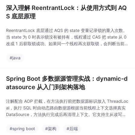
于解决本地事务与消息
深入理解 ReentrantLock：从使用方式到 AQ
发送的一致性问题。A
S 底层原理
ReentrantLock 底层通过 AQS 的 state 变量记录锁的重入次数。
当 state 为 0 时表示锁没有被持有，线程通过 CAS 把 state 从 0
改成 1 后获取锁成功。如果同一个线程再次获取锁，会判断当前线
程是否是锁持有者，如果是，就把 state 加 1。释放锁时 state 减
1，只有当 state 减到 0 时，锁才真正释放。ReentrantLock 底层
#java
通过
Spring Boot 多数据源管理实战：dynamic-d
atasource 从入门到架构落地
注解配合 AOP 拦截，在方法执行前把数据源标识放入 ThreadLoc
al，执行 SQL 时由动态路由数据源根据当前线程上下文选择真实
DataSource，方法执行完成后再清理上下文。它支持主从读写分
离、数据源分组、动态增删数据源、敏感配置加密、Hikari/Druid
等连接池集成，也可以结合 Seata 处理分布式事务。实际项目中
#spring boot
#架构
#后端
我一般会把。因为一次请求通常由一个线程处理，这个线程中执行