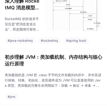
深入理解 Rocke
tMQ 消息模型：
从客户端机制到
RocketMQ 的价值并不
Spring Boot 实
仅仅是“把消息发送出
战与生产最佳实
去”，而是围绕可靠性、
践
一致性、吞吐量和业务
治理提供了一套完整机
#java-rocketmq
#rocketmq
#spring boot
制。普通消息解决异步
解耦问题。广播消息用
于每个实例都需要执行
初步理解 JVM：类加载机制、内存结构与核心
的通知类场景。Tag 与
运行原理
SQL 过滤帮助消费者只
处理关心的消息。顺序
类加载指的是 JVM 把 .class 字节码文件加载到内存中，并对其进
消息保证同一业务实体
行校验、转换、初始化，使其最终成为 JVM 可以直接使用的 Jav
的状态流转顺序。延迟
a 类型。类加载的完整生命周期如下：加载 -> 验证 -> 准备 -> 解
消息适用于订单超时、
析 -> 初始化其中，验证、准备、解析统称为连接 Linking。
定时提醒等场景。批量
#jvm
消息提高大量小消息的
发送效率。事务消息用