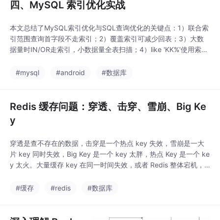
四、MySQL 索引优化实战
本文总结了MySQL索引优化与SQL查询优化的关键点：1）联合索
引范围查询首字段不走索引；2）覆盖索引可减少回表；3）大数
据量时IN/OR走索引，小数据量全表扫描；4）like 'KK%'使用索引
下推优化。Order by/Group by优化需遵循最左前缀原则，优先利
用索引排序。分页查询建议先查主键再关联，避免大量数据偏移。
#mysql
#android
#数据库
关联查询应遵循小表驱动大表原则，确保关联字段有索引。前缀索
引适用于长字符
Redis 缓存问题：穿透、击穿、雪崩、Big Ke
y
穿透是查不存在的数据，击穿是一个热点 key 失效，雪崩是一大
片 key 同时失效，Big Key 是一个 key 太胖，热点 Key 是一个 ke
y 太火。大量缓存 key 在同一时间失效，或者 Redis 整体宕机，
导致大量请求瞬间打到数据库。查询的数据在 Redis 中不存在，在
数据库中也不存在，导致每次请求都会打到数据库。1. 互斥锁：缓
#缓存
#redis
#数据库
存失效后，只允许一个线程去查数据库并重建缓存，其他线