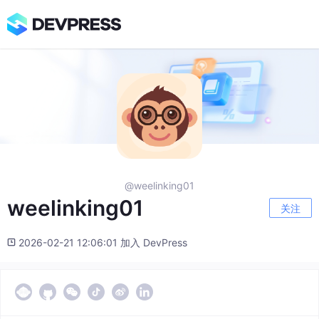
@weelinking01
weelinking01
关注
2026-02-21 12:06:01 加入 DevPress