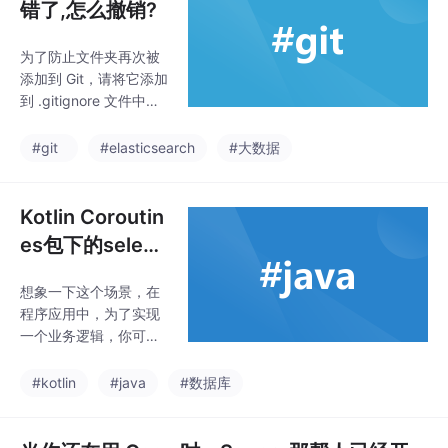
错了,怎么撤销?
为了防止文件夹再次被
添加到 Git，请将它添加
到 .gitignore 文件中。
文件夹已经被添加到远
程仓库，但需要从整个
#git
#elasticsearch
#大数据
仓库历史中移除。将文
件夹添加到 .gitignore
文件。只想停止跟踪某
Kotlin Coroutin
个文件夹，但保留本地
es包下的select
文件夹。文件夹已经被
函数简介
添加到 Git，但未提交。
想象一下这个场景，在
从 Git 中移除文件夹的
程序应用中，为了实现
跟踪。
一个业务逻辑，你可能
有好几种方式来实现，
但是我只需要最快实现
#kotlin
#java
#数据库
结果的一种方式，这时
候我们就可以使用selec
t函数了。如果还不是很