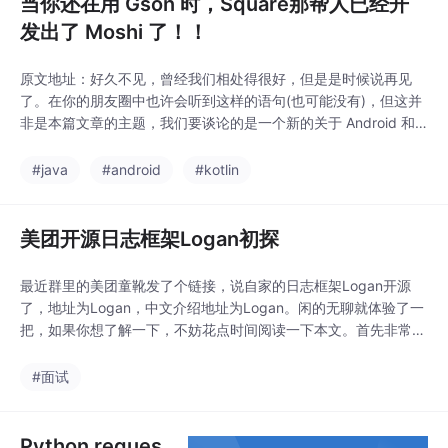
当你还在用 Gson 时，Square那帮人已经开
清楚啥意思，我们可以
发出了 Moshi 了！！
看下图：最近黄金比较
贵，我们的客户端需要
原文地址：好久不见，曾经我们相处得很好，但是是时候说再见
实时查询黄金的价格，
了。在你的朋友圈中也许会听到这样的语句(也可能没有)，但这并
现在网易服务器和头条
非是本篇文章的主题，我们要谈论的是一个新的关于 Android 和 k
服务器都同时提供查询
otlin 序列化框架！我们需要将 Gson 迁移到 Moshi上面了。当我们
的接口，在同一时间节
谈论为啥Moshi是更优秀的框架，或者怎么迁移到 Moshi之前，我
#java
#android
#kotlin
点上理论上网易服务器
们先来了解一下今天的 Gson 的发展。Gson,what?当我们查
和头条服务器返回的数
据应该是一样的，我此
美团开源日志框架Logan初探
时同时向网易和头条服
务器发送请求
最近群里的美团童靴发了个链接，说自家的日志框架Logan开源
了，地址为Logan，中文介绍地址为Logan。闲的无聊就体验了一
把，如果你想了解一下，不妨花点时间阅读一下本文。首先非常感
谢美团童靴大公无私的精神，将自己的心血开源。自己也学习了一
波，这个框架使用起来非常简单，方法非常少，大致的使用步骤分
#面试
为以下几步：初始化LoganConfig 你可以在application中初始
化，也可以在Ac...
Python reques