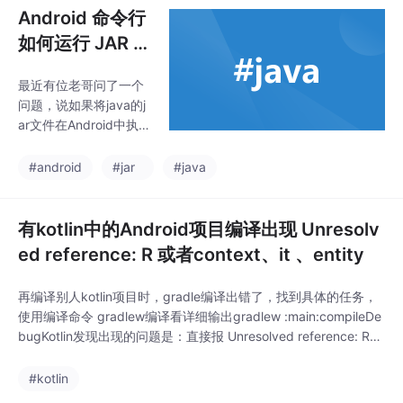
Android 命令行
如何运行 JAR 文
件
​最近有位老哥问了一个
问题，说如果将java的j
ar文件在Android中执
行？这个其实很简单的
一个问题，直接写个Ap
#android
#jar
#java
p放里面不就可以了
么？但是人家说没有Ap
p，直接使用命令行去
有kotlin中的Android项目编译出现 Unresolv
运行。说明这个需求的
ed reference: R 或者context、it 、entity
时候，把我给整懵了，
没有很好的思路去想这
再编译别人kotlin项目时，gradle编译出错了，找到具体的任务，
个问题，所幸查了查资
使用编译命令 gradlew编译看详细输出gradlew :main:compileDe
料，发现其实可以在An
bugKotlin发现出现的问题是：直接报 Unresolved reference: R。
droid中使用命令行来执
在确保所有的资源文件都导入成功之后，开始google+度娘去查找
行jar包命令的。
问题，大致分为四个问题。1. gradle插件版本存在问题首先检查
#kotlin
一...