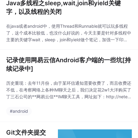
Java多线程之sleep,wait,join和yield关键
字，以及线程的关闭
在java或者android中，使用Thread和Runnable就可以玩多线程
了，这个成本比较低，也没什么好说的，今天主要是针对多线程中
主要的关键字wait，sleep，join和yield做个笔记，加强一下印
象。wait wait方法一般都是和notity()或者notifyAll()成对出现
的。当某个线程执行到wait()方法时，它就进入到一个和该对象相
记录使用网易云信Android客户端的一些坑[持
关的等待池中，同时失去了对象的锁功能
续记录中]
历史重现：去年11月份，由于某环信通知需要收费了，而且收费还
不低，在考察网络上各种IM聊天之后，我们决定花2w1大洋购买了
丁三石公司的**网易云信**IM聊天工具，网址如下：http://netea
se.im/。大家也可以上去看一下，个人推荐还是可以的，蛮好用
的。如果大家想更换IM工具，网易的还是可以考虑入手的:) 虽然价
#android
格还是蛮贵的。主要问题由于开发周期比较急(当然你也可以说我
是...
Git文件夹提交