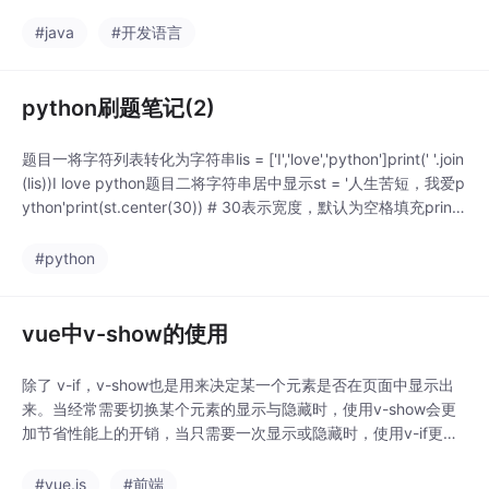
被机器执行，需要解释器执行。而编译性语言编译后，可以被机器
执行。Java之所以是跨平台性的，是因为JVM(Java虚拟机)，不
#java
#开发语言
同的操作系统，JVM是不同的。JVM是包含在JDK(Java开发工具
包)里
python刷题笔记(2)
题目一将字符列表转化为字符串lis = ['I','love','python']print(' '.join
(lis))I love python题目二将字符串居中显示st = '人生苦短，我爱p
ython'print(st.center(30)) # 30表示宽度，默认为空格填充print
(st.center(30,'*'))# 30表示宽度，指定用*填充人生苦短，我爱py
thon******
#python
vue中v-show的使用
除了 v-if，v-show也是用来决定某一个元素是否在页面中显示出
来。当经常需要切换某个元素的显示与隐藏时，使用v-show会更
加节省性能上的开销，当只需要一次显示或隐藏时，使用v-if更合
理。<!DOCTYPE html><html lang="en"><head><meta charse
t="UTF-8"><meta name="view
#vue.js
#前端