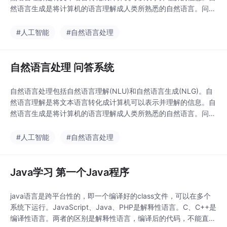
然语言生成是将计算机的语言理解成人类所熟悉的自然语言。问答
系统的发展历程可以分为三个阶段a）基于符号规则的第一代：系
统基于规则产生回复，不涉及学习b）基于数据统计的第二代：问
#人工智能
#自然语言处理
答为开放领域，产生了浅层学习c）基于深度学习的第三代：用更
深层的学习来获取更深层次的语义特征非任务型问
自然语言处理 问答系统
自然语言处理包括自然语言理解(NLU)和自然语言生成(NLG)。自
然语言理解是将文本语言转化成计算机可以表示并理解的信息。自
然语言生成是将计算机的语言理解成人类所熟悉的自然语言。问答
系统的发展历程可以分为三个阶段a）基于符号规则的第一代：系
统基于规则产生回复，不涉及学习b）基于数据统计的第二代：问
#人工智能
#自然语言处理
答为开放领域，产生了浅层学习c）基于深度学习的第三代：用更
深层的学习来获取更深层次的语义特征非任务型问
Java学习 第一个Java程序
java语言是跨平台性的，即一个编译好的class文件，可以在多个
系统下运行。JavaScript、Java、PHP是解释性语言。C、C++是
编译性语言。两者的区别是解释性语言，编译后的代码，不能直接