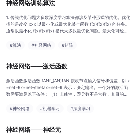
神经网络训练算法
1. 传统优化问题大多数深度学习算法都涉及某种形式的优化。优化
指的是改变 xxx 以最小化或最大化某个函数 f(x)f(x)f(x) 的任务。
通常以最小化 f(x)f(x)f(x) 指代大多数最优化问题。最大化可经由
最小化算法最小化 −f(x)- f(x)−f(x) 来实现。通常，把要最小化或
最大化的函数 f(x)f(x)f(x) 称为 目标函数（objective function）、
#算法
#神经网络
#矩阵
代价函数（
神经网络——激活函数
激活函数激活函数 fANf_{AN}fAN​ 接收节点输入信号和偏差，以 x
=net−θx=net-\thetax=net−θ 表示，决定输出。一个好的激活函
数需要满足以下条件：（1）非线性，即导数不是常数，其目的在
于保证多重网络不退化成单层线性网络；（2）几乎处处可微：可
微性保证了再梯度优化中梯度的可计算性；（3）计算简单：激活
#神经网络
#机器学习
#深度学习
函数在神经网络前向传播过程中的使用次数与神经元的个数成正
比，因此保证
神经网络——神经元