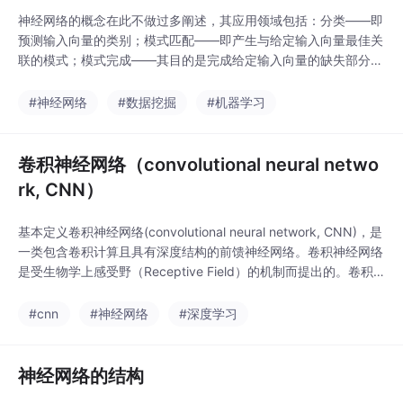
神经网络的概念在此不做过多阐述，其应用领域包括：分类——即
预测输入向量的类别；模式匹配——即产生与给定输入向量最佳关
联的模式；模式完成——其目的是完成给定输入向量的缺失部分；
优化——即找到优化问题中参数的最优值；控制——给定一个输入
向量，得到建议的合适行为；函数拟合 / 时间序列模型——学习输
#神经网络
#数据挖掘
#机器学习
入与输出之间的函数关系；数据挖掘——挖掘数据背后的模式（信
息）.....................一
卷积神经网络（convolutional neural netwo
rk, CNN）
基本定义卷积神经网络(convolutional neural network, CNN)，是
一类包含卷积计算且具有深度结构的前馈神经网络。卷积神经网络
是受生物学上感受野（Receptive Field）的机制而提出的。卷积
神经网络专门用来处理具有类似网格结构的数据的神经网络。例
如，时间序列数据（可以认为是在时间轴上有规律地采样形成的一
#cnn
#神经网络
#深度学习
维网格） 和图像数据（可以看作是二维的像素网格）。1.卷积层（
神经网络的结构