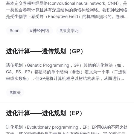
基本定义卷积神经网络(convolutional neural network, CNN)，是
一类包含卷积计算且具有深度结构的前馈神经网络。卷积神经网络
是受生物学上感受野（Receptive Field）的机制而提出的。卷积
神经网络专门用来处理具有类似网格结构的数据的神经网络。例
如，时间序列数据（可以认为是在时间轴上有规律地采样形成的一
#cnn
#神经网络
#深度学习
维网格） 和图像数据（可以看作是二维的像素网格）。1.卷积层（
进化计算——遗传规划（GP）
遗传规划（Genetic Programming，GP）其他的进化算法（如，
GA、ES、EP）都是将的单个结构（参数）定义为一个串（二进制
串或实数串），但GP是将计算机程序以树结构表示，从而进行处
理，每个染色体代表一个程序（树结构）。此外，其他进化算法的
个体结构都是固定长度的，但通过GP进化的程序在大小、形状和
#算法
复杂度上都是不同的。GP可以看做是遗传算法GA在执行程序进化
时的特例，但它和一般的GA算
进化计算——进化规划（EP）
进化规划（Evolutionary programming，EP）EP同GA的不同之处
在于，EP的种群进化集中于自上而下的适应性行为，它 的重点是