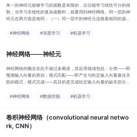
单一的神经元能够学习的函数是有限的，仅仅能学习线性可分的很
熟；当学习非线性的复杂函数时，就要用到神经网络。同一层的神
经元在两方面是相同：（一）同一层中的神经元连接着相同的源
头，即他们的接收的信息是相同的；（二）同一层中的神经元有着
相同的动态更新机制。即同一层中的神经元有着相同的连接源头、
#神经网络
#深度学习
#机器学习
目的和相同的激活函数。一个神经网络中有两种权重：层内权重(in
tralayer weights)(intral
神经网络——神经元
神经网络的概念在此不做过多阐述，其应用领域包括：分类——即
预测输入向量的类别；模式匹配——即产生与给定输入向量最佳关
联的模式；模式完成——其目的是完成给定输入向量的缺失部分；
优化——即找到优化问题中参数的最优值；控制——给定一个输入
向量，得到建议的合适行为；函数拟合 / 时间序列模型——学习输
#神经网络
#数据挖掘
#机器学习
入与输出之间的函数关系；数据挖掘——挖掘数据背后的模式（信
息）.....................一
卷积神经网络（convolutional neural netwo
rk, CNN）