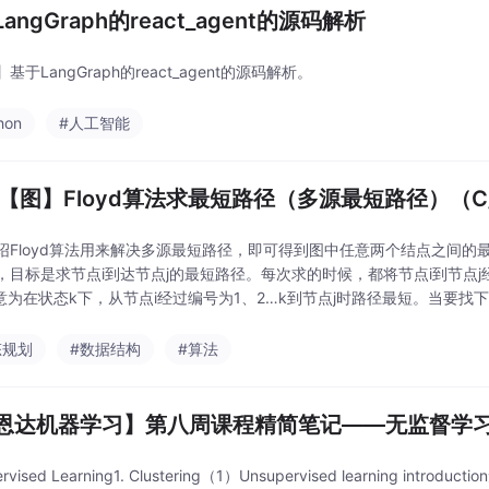
angGraph的react_agent的源码解析
基于LangGraph的react_agent的源码解析。
hon
#人工智能
、【图】Floyd算法求最短路径（多源最短路径）（C
绍Floyd算法用来解决多源最短路径，即可得到图中任意两个结点之间的
，目标是求节点i到达节点j的最短路径。每次求的时候，都将节点i到节点j
[j]，意为在状态k下，从节点i经过编号为1、2…k到节点j时路径最短。当
对比，可得到新的状态转移
态规划
#数据结构
#算法
恩达机器学习】第八周课程精简笔记——无监督学
ervised Learning1. Clustering（1）Unsupervised learnin