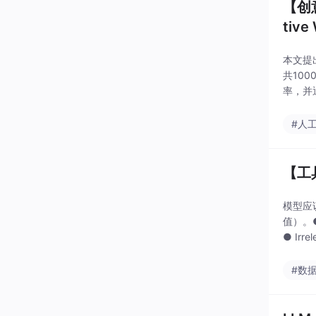
【创意
tive 
本文提
共10
率，并
源基准
#人
【工
模型应
值）。●
● Ir
填
#数