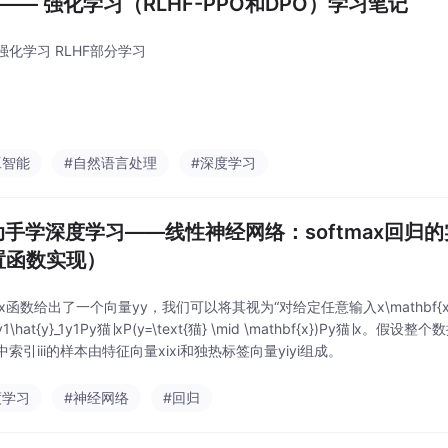
M —— 强化学习（RLHF-PPO和DPO）学习笔记
强化学习 RLHF部分学习
工智能
#自然语言处理
#深度学习
动手学深度学习——线性神经网络：softmax回归
置函数实现）
max函数给出了一个向量yy​，我们可以将其视为“对给定任意输入x\mathbf
\hat{y}_1y​1​Py猫∣xP(y=\text{猫} \mid \mathbf{x})Py猫∣x。假
索引iii的样本由特征向量xixi和独热标签向量yiyi组成。
度学习
#神经网络
#回归