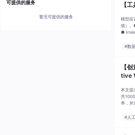
可提供的服务
【工
暂无可提供的服务
模型应
值）。●
● Ir
填
#数
【创意
tive 
本文提
共10
率，并
源基准
#人