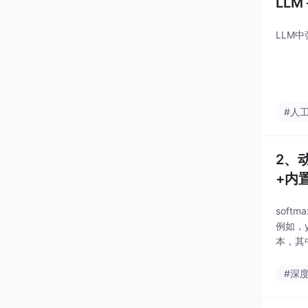
LL
LLM中
#人
2、
+内
soft
例如，y1
本，其中
#深