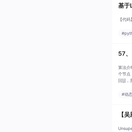
基于L
【代码】
#pyt
57
算法介
个节点
[i]
态进行
#动
【吴
Unsup