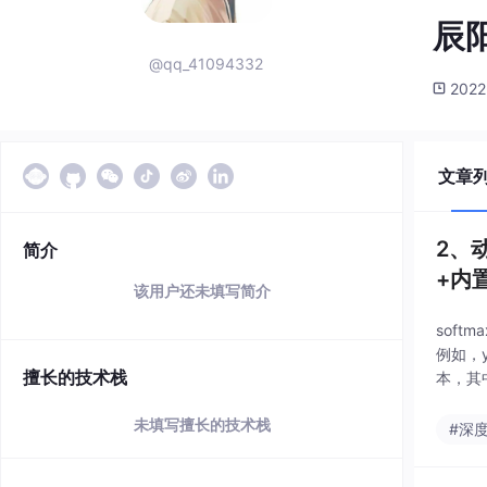
辰
@qq_41094332
2022
文章
2、
简介
+内
该用户还未填写简介
soft
例如，y1
擅长的技术栈
本，其中
未填写擅长的技术栈
#深