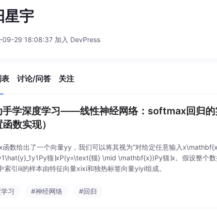
阳星宇
-09-29 18:08:37 加入 DevPress
列表
讨论/问答
关注
动手学深度学习——线性神经网络：softmax回归
置函数实现）
max函数给出了一个向量yy​，我们可以将其视为“对给定任意输入x\mathbf
\hat{y}_1y​1​Py猫∣xP(y=\text{猫} \mid \mathbf{x})Py猫∣x。假
索引iii的样本由特征向量xixi和独热标签向量yiyi组成。
度学习
#神经网络
#回归