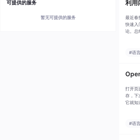
利用
可提供的服务
最近春
暂无可提供的服务
快速入
论。总
以帮你自
#语
Op
打开页
存，下
它就知
它也会
法，在
#语