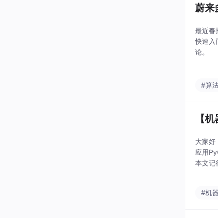
蔚来
最近春
快速入
论。
#算
【机
大家好
应用P
本文记
怎么进
#机