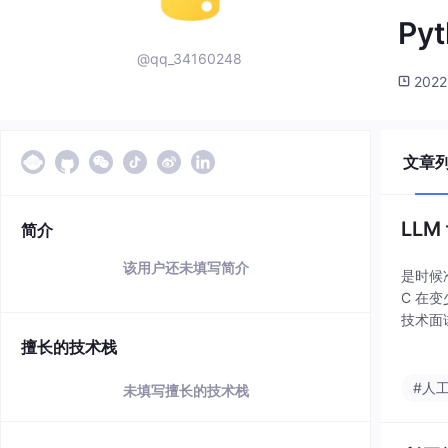
Py
@qq_34160248
2022
文章
LLM
简介
该用户还未填写简介
是时候
C 在
技术面
令人兴
擅长的技术栈
能。在
#人
未填写擅长的技术栈