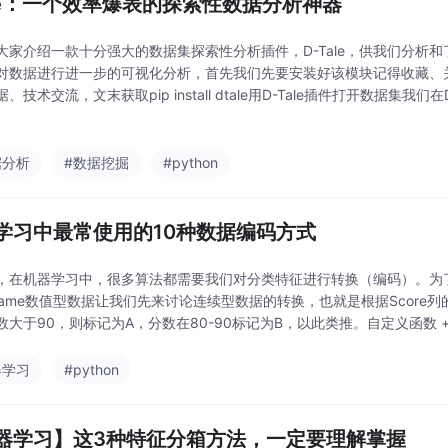
ale：一个效率爆表的探索性数据分析神器
大家介绍一款十分强大的数据集探索性分析插件，D-Tale，供我们分析
对数据进行进一步的可视化分析，首先我们先要安装好该模块记得收藏、
、技术交流，文末获取pip install dtale用D-Tale插件打开数据集我们
rt dtaleimport pandas as pddf = pd.
据分析
#数据挖掘
#python
学习中最常使用的10种数据编码方式
，在机器学习中，很多算法都需要我们对分类特征进行转换（编码）。为
aFrame数值型数据让我们先来讨论连续型数据的转换，也就是根据Scor
数大于90，则标记为A，分数在80-90标记为B，以此类推。自定义函数 
的方法，自己写一个函数，并用循环遍历，那肯定就是一个def加一个fordf1
器学习
#python
器学习】这3种特征分箱方法，一定要理解掌握