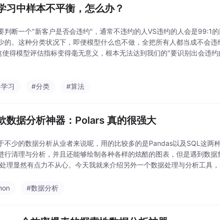
学习中样本不平衡，怎么办？
要判断一个"新客户是否会违约"，通常不违约的人VS违约的人会是99:1
少的。这种分类状况下，即便模型什么也不做，全把所有人都当成不会违
 这使得模型评估指标变得毫无意义，根本无法达到我们的"要识别出会违约
均衡的任务中，使用常规方法并不能达到实际业务需求，正确且尽可能多
会使得分
器学习
#分类
#算法
款数据分析神器：Polars 真的很强大
于不少的数据分析从业者来说呢，用的比较多的是Pandas以及SQL这两种
进行清理与分析，并且还能够绘制各种各样的炫酷的图表，但是遇到数据
s来处理显然有点力不从心。今天我就来介绍另外一个数据处理与分析工具，叫
更快，当然里面还包括两种API，一种是Eager API，另一种则是Lazy A
hon
#数据分析