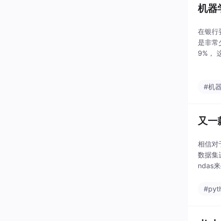
机器
在银行
是非常
9%，
样本不
不均衡
#机
又一
相信对
数据集
nda
的速度上
#pyt