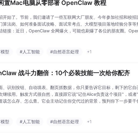
闲置Mac电脑从零部署 OpenClaw 教程
招开始了。节前，我们邀请了一些互联网大厂朋友、今年参加社招和校招
门算法岗、如何准备面试攻略、面试常考点、大模型项目落地经验分享等
结链接：近日，OpenClaw 全网爆火，可能也刷爆了各位的朋友圈。Open
动操作电脑的 AI Agent，你能用电脑干什么他就能帮你做什么。： 它能直
言模型
#人工智能
#自然语言处理
+1
enClaw 战斗力翻倍：10个必装技能一次给你配齐
面、识别按钮、自动填表、翻页抓数据，你只要告诉它目标，剩下的它自
次继续用。触发方式很自然，直接跟它说"记住Alice负责这个项目"，或者
道该怎么存、怎么查。它会主动记住你交代过的背景，预判你下一步要干
自动把关键信息存下来，重启会话还能恢复状态。电脑没毛病，是你没开游戏
Sk
言模型
#人工智能
#自然语言处理
+1