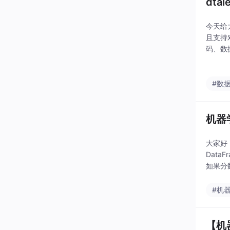
dt
今天给
且支持
码、数据
如下impo
#数
机器
大家好
Dat
如果分
单，最笨
#机
【机