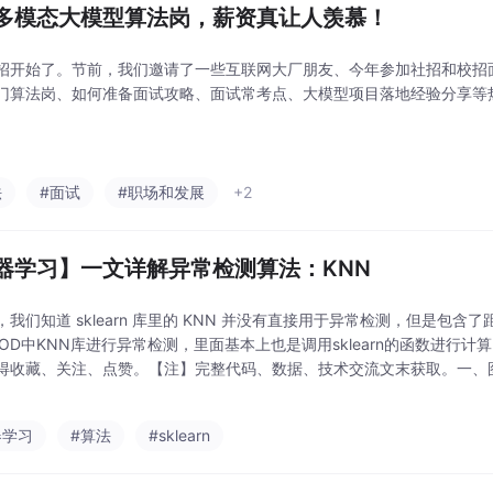
多模态大模型算法岗，薪资真让人羡慕！
招开始了。节前，我们邀请了一些互联网大厂朋友、今年参加社招和校招
门算法岗、如何准备面试攻略、面试常考点、大模型项目落地经验分享等
法
#面试
#职场和发展
+2
器学习】一文详解异常检测算法：KNN
，我们知道 sklearn 库里的 KNN 并没有直接用于异常检测，但是包
yOD中KNN库进行异常检测，里面基本上也是调用sklearn的函数进行
得收藏、关注、点赞。【注】完整代码、数据、技术交流文末获取。一、图
行无监督检测呢，其实也是很简单的，异常点是指远离大部分正常点的样
器学习
#算法
#sklearn