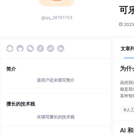
可
@qq_28791753
2023
文章
为什
简介
该用户还未填写简介
虽然我
都是我
某种智
制我们
擅长的技术栈
#人
未填写擅长的技术栈
AI