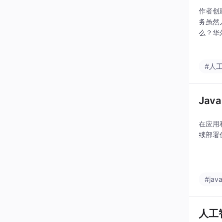
作者创
务虽然
么？华
杂的问
不是快
#人
Jav
在应用
续部署
#jav
人工智