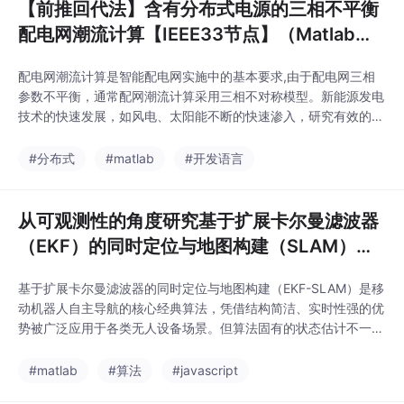
【前推回代法】含有分布式电源的三相不平衡
配电网潮流计算【IEEE33节点】（Matlab代
码实现）
配电网潮流计算是智能配电网实施中的基本要求,由于配电网三相
参数不平衡，通常配网潮流计算采用三相不对称模型。新能源发电
技术的快速发展，如风电、太阳能不断的快速渗入，研究有效的含
有分布式电源的配网三相潮流计算是一个非常重要的课题。分布式
电源接入到配电系统中使其配电网络由放射状无源网络变成了含有
#分布式
#matlab
#开发语言
中小型电源的有源网络。根据配电网三相不平衡的实际情况，为准
确计算分布式电源并入配电网后的潮流问题，本文研究了三
从可观测性的角度研究基于扩展卡尔曼滤波器
（EKF）的同时定位与地图构建（SLAM）中
的不一致性问题（Matlab代码实现）
基于扩展卡尔曼滤波器的同时定位与地图构建（EKF-SLAM）是移
动机器人自主导航的核心经典算法，凭借结构简洁、实时性强的优
势被广泛应用于各类无人设备场景。但算法固有的状态估计不一致
性问题，会导致机器人位姿与环境地图的估计误差随迭代累积、协
方差矩阵失真，严重制约SLAM系统的长期运行精度与稳定性。现
#matlab
#算法
#javascript
有研究多聚焦于算法迭代优化与误差修正，较少从系统本质的可观