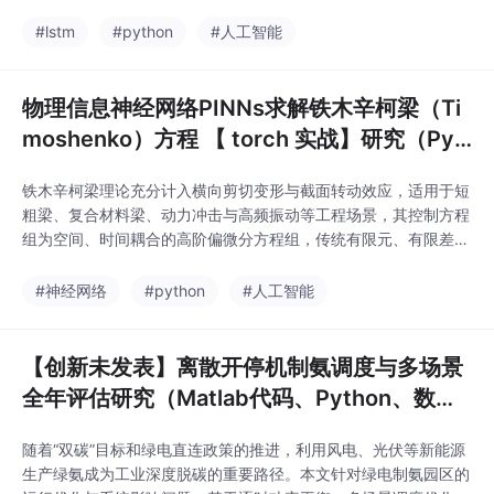
方面也有重要作用。短期电力负荷预测是指对未来几小时或几天的
负荷进行预测。电力负荷的变化规律因受到气象、节假日等多种因
#lstm
#python
#人工智能
素的影响，导致负荷的随机性和波动性较大，并且需要输入的模型
参数较多，使用传统的预测方法难以胜任。电力负荷预测是
物理信息神经网络PINNs求解铁木辛柯梁（Ti
moshenko）方程 【 torch 实战】研究（Pyt
hon代码实现）
铁木辛柯梁理论充分计入横向剪切变形与截面转动效应，适用于短
粗梁、复合材料梁、动力冲击与高频振动等工程场景，其控制方程
组为空间、时间耦合的高阶偏微分方程组，传统有限元、有限差分
等网格类数值方法存在网格剖分复杂、剪切闭锁、逆问题数据依赖
度高、全域连续场重构成本大等固有缺陷。物理信息神经网络（PI
#神经网络
#python
#人工智能
NNs）以自动微分技术为核心，将结构力学控制方程、边界约束、
初始条件转化为可优化损失项，实现无网格全域连续解
【创新未发表】离散开停机制氨调度与多场景
全年评估研究（Matlab代码、Python、数
据、word论文）
随着“双碳”目标和绿电直连政策的推进，利用风电、光伏等新能源
生产绿氨成为工业深度脱碳的重要路径。本文针对绿电制氨园区的