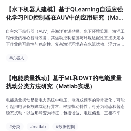
测性缺陷层面剖析不一致性的根源。
【水下机器人建模】基于QLearning自适应强
化学习PID控制器在AUV中的应用研究（Matl
ab代码实现）
自主水下航行器（AUV）是海洋资源勘探、水下环境监测、海洋工
程作业的核心智能装备，其运动控制精度与环境适配性直接决定水
下作业的可靠性与稳定性。复杂海洋环境存在水流扰动、浮力波
动、水体阻力非线性变化等不确定干扰，导致传统固定参数PID控
制器难以适配动态工况，存在参数整定繁琐、抗干扰能力弱、轨迹
#机器人
跟踪误差大、动态响应滞后等问题。
【电能质量扰动】基于ML和DWT的电能质量
扰动分类方法研究（Matlab实现）
电能质量扰动是指电力系统中电压、电流或频率的异常变化，可能
引起用电设备故障或运行异常。根据扰动特性，可分为稳态和暂态
稳态扰动：以波形畸变为特征，包括谐波、电压偏差、三相不平
衡、闪变等。例如，谐波由非线性负载引起，特征指标为频谱幅
值；三相不平衡由负载不对称导致，特征指标为不平衡因子。暂态
#分类
#matlab
#数据挖掘