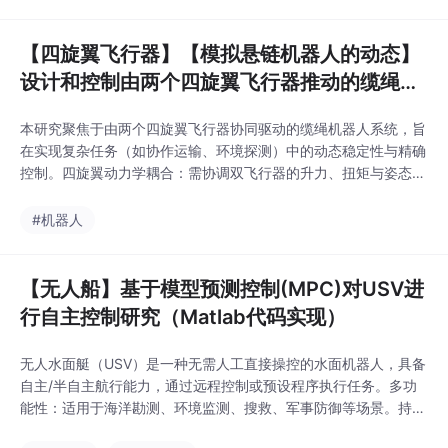
扰动：短时突变事件，包括电压骤降、骤升、中断、脉冲瞬变等。
例如，电压骤降（幅值下降10%-90%，持续0.5周波至
【四旋翼飞行器】【模拟悬链机器人的动态】
设计和控制由两个四旋翼飞行器推动的缆绳研
究（Matlab代码实现）
本研究聚焦于由两个四旋翼飞行器协同驱动的缆绳机器人系统，旨
在实现复杂任务（如协作运输、环境探测）中的动态稳定性与精确
控制。四旋翼动力学耦合：需协调双飞行器的升力、扭矩与姿态；
缆绳悬链线效应：大跨度缆绳的自重下垂与非线性张力分布；刚柔
耦合建模：缆绳柔性特性与四旋翼刚体运动的交互；协同控制鲁棒
#机器人
性：通信延迟与外界扰动下的稳定性。
【无人船】基于模型预测控制(MPC)对USV进
行自主控制研究（Matlab代码实现）
无人水面艇（USV）是一种无需人工直接操控的水面机器人，具备
自主/半自主航行能力，通过远程控制或预设程序执行任务。多功
能性：适用于海洋勘测、环境监测、搜救、军事防御等场景。持久
性：采用锂离子电池或太阳能供电，支持长时任务。安全性：替代