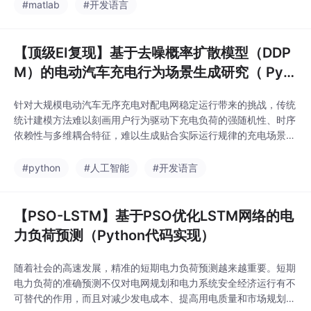
有人船执行危险任务（如反海盗、水雷清除）。
#matlab
#开发语言
【顶级EI复现】基于去噪概率扩散模型（DDP
M）的电动汽车充电行为场景生成研究（ Pyth
on + PyTorch实现）
针对大规模电动汽车无序充电对配电网稳定运行带来的挑战，传统
统计建模方法难以刻画用户行为驱动下充电负荷的强随机性、时序
依赖性与多维耦合特征，难以生成贴合实际运行规律的充电场景。
为此，本文提出一种基于条件去噪扩散概率模型的电动汽车充电场
景生成方法。首先，基于充电起始时刻、充电时长、充电功率、用
#python
#人工智能
#开发语言
户出行习惯等多维信息，构建用户个体与场站集群两层级行为特征
矩阵，搭建多层级充电场景生成框架；
【PSO-LSTM】基于PSO优化LSTM网络的电
力负荷预测（Python代码实现）
随着社会的高速发展，精准的短期电力负荷预测越来越重要。短期
电力负荷的准确预测不仅对电网规划和电力系统安全经济运行有不
可替代的作用，而且对减少发电成本、提高用电质量和市场规划等