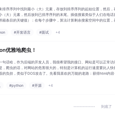
未排序序列中找到最小（大）元素，存放到排序序列的起始位置，然后，
小（大）元素，然后放到已排序序列的末尾。插值搜索类似于人们在电话
书籍条目的关键值）：在每个步骤中，算法计算剩余搜索空间中的位置，
找的键的值，通常可以通过线性插值来寻找项目。这样的列表叫做h排序。
（2×13），所
hon
#开发语言
#面试
+4
thon优雅地爬虫！
一句话哈，作为后端的开发人员，我很希望我的接口、网站是可以正常访
是，爬虫的话，对网站的危害很大的，特别是计算机的运行速度要比人快
器的负担，类似于DOS攻击了。先看我喜欢的万能的老路：获得html内容->
素中的内容，完成。我一去看页面发现：原来新闻的获得是走的接口，然后
什
虫
#python
#开源
+4
到底了