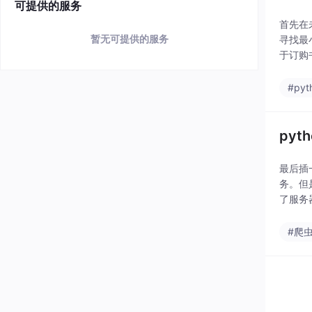
可提供的服务
首先在
暂无可提供的服务
寻找最
于订购
和所寻
个字母
#pyt
py
最后插
务。但
了服务
获得元
口。是
#爬