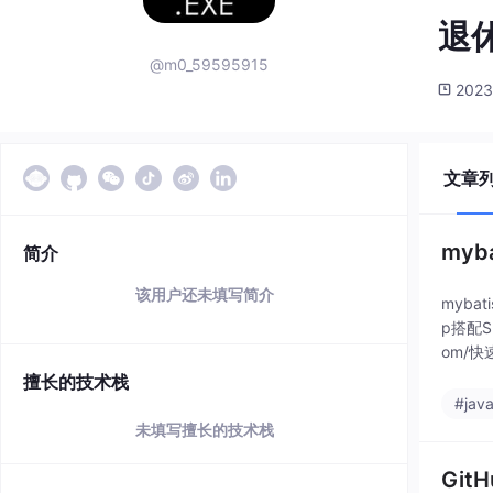
退
@m0_59595915
2023
文章
myb
简介
该用户还未填写简介
myba
p搭配S
om/快速
擅长的技术栈
#jav
未填写擅长的技术栈
Git