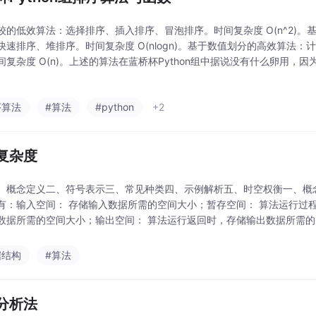
较的低效算法：选择排序、插入排序、冒泡排序。时间复杂度 O(n^2)。
快速排序、堆排序。时间复杂度 O(nlogn)。基于数值划分的高效算法
间复杂度 O(n)。上述的算法在蓝桥杯Python组中据说没有什么卵用，
序算法
#算法
#python
+2
复杂度
、概念定义二、符号表示三、常见种类四、示例解析五、时空权衡一、概
有：输入空间： 存储输入数据所需的空间大小；暂存空间： 算法运行过
数据所需的空间大小；输出空间： 算法运行返回时，存储输出数据所需
度指在输入数据大小为 N 时，算法运行所使用的「暂存空间」+「输出
，算法使用
据结构
#算法
分析法