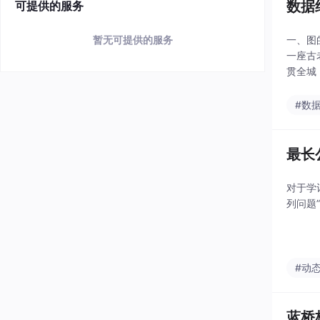
数据
可提供的服务
暂无可提供的服务
一、图
一座古
贯全城
尼斯堡
次，最
#数
最长
对于学
列问题
#动
蓝桥