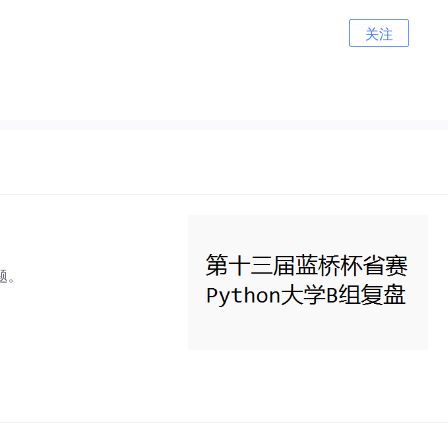
关注
题。