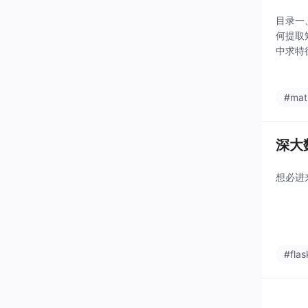
目录一、
何提取矩
中求特
码样例
#mat
深大
想必进
#flas