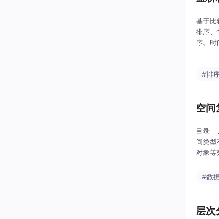
基于比
排序、
序。时
#排
空间
目录一
间类型
对象等
间复杂
同来源
#数
层次