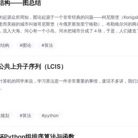
结构——图总结
的起源众所周知，图论起源于一个非常经典的问题——柯尼斯堡（Konigs
老而美丽的城市叫做哥尼斯堡（今俄罗斯加里宁格勒）。布勒格尔河的两
，流入大海。河心有一个小岛。河水把城市分成了４块，于是，人们建造
连成一体。当时那里的居民都热衷于一种游戏：看谁能从某点出发一次走
后回到原
据结构
#图论
#算法
公共上升子序列（LCIS）
计算机的同学来说，学习算法是一件非常重要的事情，废话不多讲，我们
”。
态规划
#算法
#python
杯Python组排序算法与函数