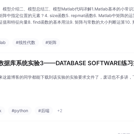
模型介绍二、模型总结三、模型Matlab代码详解1.Matlab基本的小常识2. s
阵中指定位置的元素？4. size函数5. repmat函数6. Matlab中矩阵的运算
征值和特征向量8. find函数的基本用法9. 矩阵与常数的大小判断运算10
花花基于正版渠道购买来的清风数
lab
#线性代数
#矩阵
数据库系统实验3——DATABASE SOFTWARE练
来这篇博客的同学都能下载到该实验的实验要求文件了，废话也不多讲，
k
#python
#后端
+2