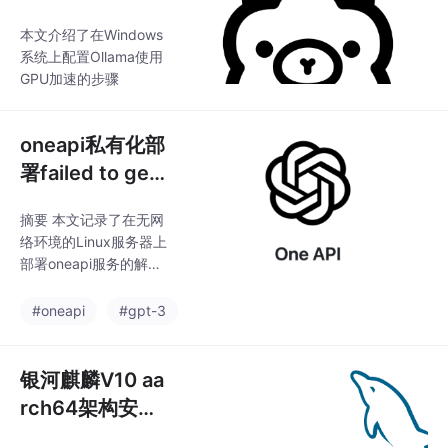
本文介绍了在Windows
系统上配置Ollama使用
GPU加速的步骤
oneapi私有化部
署failed to get
gpt-3.5-turbo
摘要 本文记录了在无网
token encoder
络环境的Linux服务器上
解决方案
部署oneapi服务的解决
方案。通过以下步骤实
现：1) 在本地使用dock
#oneapi
#gpt-3
er-compose运行oneap
i和MySQL服务；2) 将
本地镜像保存为tar文件
银河麒麟V10 aa
并传输到服务器；3) 服
rch64架构安装
务器加载镜像并启动服
mysql教程
务。遇到的关键问题是o