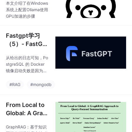
本文介绍了在Windows
系统上配置Ollama使用
GPU加速的步骤
Fastgpt学习
（5）- FastGP
T 私有化部署问
从给出的日志可知，Po
题解决
stgreSQL 的 Docker
镜像启动失败是因为数
据目录 /var/lib/postgre
sql/data 的。Windows
#RAG
#mongodb
系统下修改文件目录权
限存在诸多问题，直接
在Docker Desktop下进
From Local to
行File Sharing进行修
Global: A Grap
改。Windows系统下修
h RAG Approac
改文件目录权限存在诸
GraphRAG：基于知识
h to Query-Foc
多问题，直接在Docker