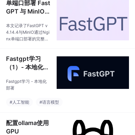
单端口部署 Fast
GPT 与 MinIO：
从签名错误、C
本文记录了FastGPT v
ORS 到文件读取
4.14.4与MinIO通过Ngi
404 的完整排障
nx单端口部署的完整排
实录
障过程，最终实现仅开
放6080端口即可支持F
Fastgpt学习
astGPT页面访问、文件
上传和解析功能。关键
（1）- 本地化部
问题包括：1）预签名请
署（以MacOS
求签名不一致，通过统
Fastgpt学习 - 本地化
为例）
一S3配置和保留请求头
部署
解决；2）浏览器Privat
e Network Access拦
#人工智能
#语言模型
截，通过统一域名消除
跨源访问；3）容器无
法解析外部域名，通过e
配置ollama使用
xtra_hosts映射解决；
GPU
4）文件