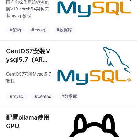
国产化操作系统银河麒
neapi需要联网下载词库
麟V10 aarch64架构安
文件，通过从本地容器
装mysql教程
中提取缓存文件（cl100
k_base.tiktoken等）并
#架构
#mysql
#数据库
手动复制到服务器容
CentOS7安装M
ysql5.7（ARM
64架构）
CentOS7安装Mysql5.7
教程
#mysql
#centos
#数据库
配置ollama使用
GPU