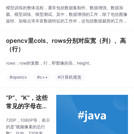
模型训练的整体流程，通常包括数据集制作、数据增强、数据加
载、模型训练、模型测试。其中，数据增强的工作，除了包括图像
旋转、加噪点等丰富数据特征的工作外，还包括数据裁剪的工作。
那么，数据裁剪是必须的吗？为什么要数据裁剪？以及怎样裁剪？
1、数据裁剪是必须的吗？不知道，待补充。2、为什么要数据裁
opencv里cols、rows分别对应宽（列）、高
剪？倒推一下，模型后面产生的特征图，如果尺寸太大，那么信息
的抽象程度不够，难以提取高纬度特征，同时还会带来很高的
（行）
rows：row的复数，行，即图像的高，height。
#opencv
#c++
#计算机视觉
“P“、“K“，这些
常见的字母在监
控分辨率中分别
720P，1080P等，表示
代表什么意思
的是“视频像素的总行
数”，比如，720P表示