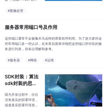
视频有720行的像素，
而1080P则表示视频总
#图像处理
共有1080行像素数，10
80P分辨率的摄像机通
常像素数是1920*108
服务器常用端口号及作用
0。MP是像素总数，即
像素的行数（P）及列
这些端口通常不会被像木马这样的黑客程序利用。为了使大家对这
数(K)相乘后的结果（百
些常用端口多一些认识，在本章后面将详细把这些端口所对应的服
万像素）。比如，1080
务进行列表，供各位理解和参考。
P摄像机是1920像素与1
080像素相乘，得到2M
#服务器
#网络
#运维
P（百万像素）的像素
总数。2K，4K等，表示
的是“视频像素的总列
SDK封装：算法
数”
sdk封装的思路
及细节总结
因为开发过程中，往往
没有真实的部署环境，
或者真实部署环境资源