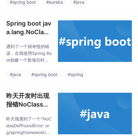
#spring boot
#eureka
#java
Spring boot jav
a.lang.NoClass
DefFoundError:
遇到了一个很奇怪的错
org/springfram
误，在我使用Spring Bo
ework/boot/bi
ot创建一个新项目时，
nd/RelaxedPro
一直报错，显示“java.la
ng.NoClassDefFoundE
pertyResolver
#java
#spring boot
#spring
rror: org/springframew
报错
ork/boot/bind/Relaxed
PropertyResolver”。
昨天开发时出现
报错NoClassDe
fFoundError: or
昨天我遇到了一个"NoC
g/springframe
lassDefFoundError: or
work/boot/bin
g/springframework/bo