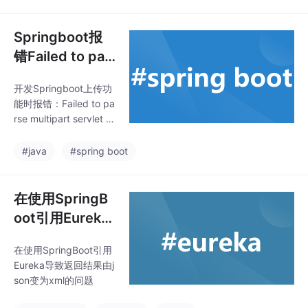
dException: The field f
ile exceeds its maximu
m permitted size of ...
Springboot报
错Failed to par
se multipart se
开发Springboot上传功
rvlet request；
能时报错：Failed to pa
nested excepti
rse multipart servlet re
on is java.lang.I
quest; nested excepti
on is java.lang.IllegalS
llegalStateE
#java
#spring boot
tateException: The mu
lti-part request contai
ned parameter data (e
在使用SpringB
xcluding uploaded file
oot引用Eureka
s) that exce
导致返回结果由j
在使用SpringBoot引用
son变为xml
Eureka导致返回结果由j
son变为xml的问题