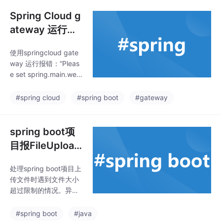
brary/image-name/ma
nifests/tag: net/http: T
Spring Cloud g
LS handshake timeout
ateway 运行报
错：Please set
使用springcloud gate
spring.main.w
way 运行报错：“Pleas
eb-application
e set spring.main.web
-type=reactive
-application-type=rea
ctive or remove spring
or remove spri
#spring cloud
#spring boot
#gateway
-boot-starter-web dep
ng-boot
endency”。经过一番分
析与解决现在和大家分
spring boot项
享一下解决办法。
目报FileUpload
Base$FileSizeL
处理spring boot项目上
imitExceededE
传文件时遇到文件大小
xception: The f
超过限制的情况。异常
ield file exceed
信息为FileUploadBase
$FileSizeLimitExceede
s its maximum
#spring boot
#java