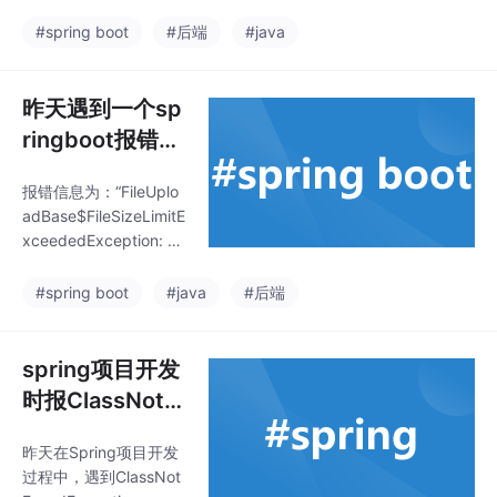
d/RelaxedData
ot/bind/RelaxedDataBi
nder"的报错，让我花费
Binder
#spring boot
#后端
#java
了一些时间去解决。
昨天遇到一个sp
ringboot报错Fil
eUploadBase
报错信息为：“FileUplo
$FileSizeLimitE
adBase$FileSizeLimitE
xceededExcep
xceededException: Th
tion: The field f
e field file exceeds its
maximum permitted si
ile exceeds its
#spring boot
#java
#后端
ze of 1048576 byte
maximum
s.”。FileUploadBase$F
ileSizeLimitExceededE
spring项目开发
xception异常。
时报ClassNotF
oundExceptio
昨天在Spring项目开发
n: org.springfr
过程中，遇到ClassNot
amework.web.