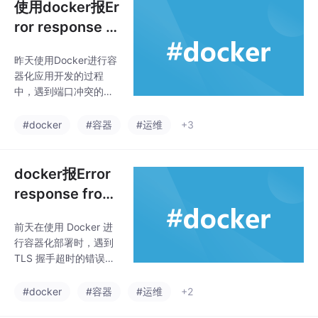
使用docker报Er
ror response fr
om daemon: C
昨天使用Docker进行容
annot start con
器化应用开发的过程
tainer containe
中，遇到端口冲突的问
r-name: failed t
题。错误信息：Error re
sponse from daemon:
o create
#docker
#容器
#运维
+3
Cannot start container
container-name: failed
to create endpoint en
docker报Error
dpoint-name on netwo
response from
rk network-name: Bind
daemon: Get h
for 0.0.0.0:port failed:
前天在使用 Docker 进
ttps://registry-
行容器化部署时，遇到
1.docker.io/v2/
TLS 握手超时的错误。
library/image-
Error response from d
aemon: Get https://re
name/manifest
#docker
#容器
#运维
+2
gistry-1.docker.io/v2/li
s/