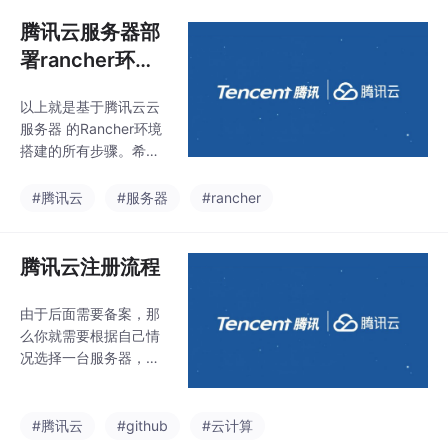
因为HTTP/2中，请求/
返回可以完全地多路复
腾讯云服务器部
用传输（Fully Multiple
署rancher环境
xed），即一个TCP连
（图文指导）
接内可以真正同时完成
​以上就是基于腾讯云云
多个请求，而非简单流
服务器 的Rancher环境
水线化。其二进制的协
搭建的所有步骤。希望
议内容（Binary Fram
这篇帖子对你搭建Ranc
e）以及压缩的请求头部
her环境有所帮助！​注册
#腾讯云
#服务器
#rancher
（HPACK）也是效率提
腾讯云。
升的关键。HTT
腾讯云注册流程
由于后面需要备案，那
么你就需要根据自己情
况选择一台服务器，举
个例子2核4G5兆，来上
线的你软件项目。实名
认证的时候，最好选择
#腾讯云
#github
#云计算
企业实名，当然你如果