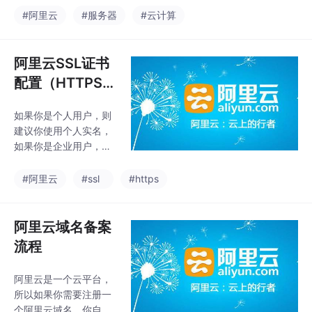
ws和linux各有优缺点，
#阿里云
#服务器
#云计算
大家可以查阅资料去了
解一下，选择适合自己
的操作系统，然后进行
阿里云SSL证书
购买即可。MySQL的安
配置（HTTPS证
装（注意：有的系统缺
书配置）
少一些C++运行库，可
如果你是个人用户，则
能会不能安装MySQL自
建议你使用个人实名，
带的可视化界面MySQL
如果你是企业用户，则
Workbench，如果不能
建议你使用企业实名，
安装，就在网上下载一
这里要注意一下，个人
#阿里云
#ssl
#https
个c++运行库整合包
实名的阿里云账号，在
消费后，是无法索取企
业发票的。然后下载好
阿里云域名备案
自己的证书，比如你现
流程
在的网站是的webServ
er是 Nginx。举个例
阿里云是一个​云平台​，
子，我们的网站是上线
所以如果你需要注册一
在阿里云主机上的，然
个阿里云域名，你自然