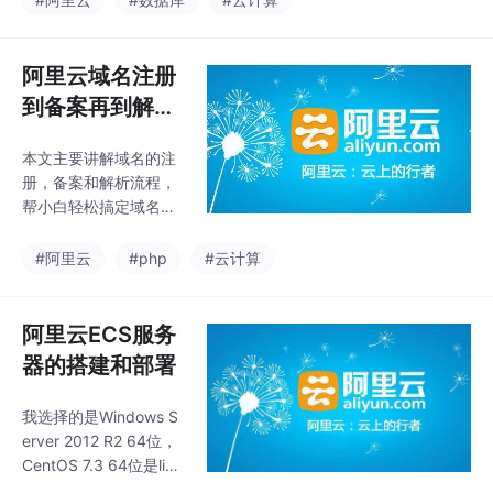
们个人可以借助腾讯云
信场景。通过阿里云短
的平台与服务，提升自
信服务，企业可以方
己的技术水平。
便、快捷、安全地将消
阿里云域名注册
息发送给用户，提升用
到备案再到解析
户体验和品牌形象。此
详细流程
外，阿里云短信服务还
本文主要讲解域名的注
提供了丰富的API接口和
册，备案和解析流程，
SDK，方便开发者集成
帮小白轻松搞定域名全
到自己的应用中。基本
流程
上我们的生活已经不能
#阿里云
#php
#云计算
脱离阿里云短信服务
了，比如注册一个AP
P，登录一个APP，或者
阿里云ECS服务
找回密码等。但是很多
小白用户不知道
器的搭建和部署
我选择的是Windows S
erver 2012 R2 64位，
CentOS 7.3 64位是linu
x版的操作系统，Windo