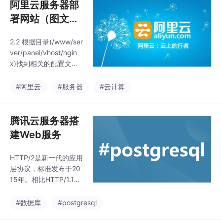
阿里云服务器部
署网站（图文详
解）
2.2 根据目录(/www/ser
ver/panel/vhost/ngin
x)找到相关的配置文件,
打开编辑,修改所有80端
口为其他没有占用的端
#阿里云
#服务器
#云计算
口并放行,并在宝塔和云
服务器安全组中放行该
端口,面板中重启Nginx
腾讯云服务器搭
或者重新加载配置即
建Web服务
可。#查看详细信息占
用80端口是Nginx的ma
HTTP/2是新一代的应用
ster也就是说是Nginx默
层协议，标准发布于20
认使用的端口是80端口,
15年。相比HTTP/1.1
如果我们杀死了Nginx
（上世纪末），HTTP/2
进程那么PhpMyAdmin
可以做到速度更快、更
#数据库
#postgresql
就没办法访问,如果
加节省资源。这主要是