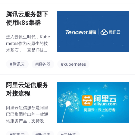
不是企业，那么你就选
择个人实名吧。一般来
腾讯云服务器下
说，如果企业法人非常
使用k8s集群
容易配合你做认证，你
可以选择企业法人人脸
进入云原生时代，Kube
识别认证。如果企业法
rnetes作为云原生的技
人比较忙，不太配合
术基石，一直是IT技术
你，做实名认证，那么
人学习与研究的方向。
你可以选择企业对公打
无论是开发者还是运维
#腾讯云
#服务器
#kubernetes
款认证。预览信息页面
人员，在技术不断发展
中，请仔细核对您的备
的今天，只有不断学习
案信息，确认无误后，
和提高自己，才能走得
阿里云短信服务
阅读和勾选。填写：
更高更远。作为国内领
对接流程
先的云计算服务商之
一，腾讯云提供了云服
阿里云短信服务是阿里
务器产品，可以满足不
巴巴集团推出的一款通
同规模企业的需求，提
讯服务产品，支持发送
供高性能、高可靠、高
短信到手机、验证码短
安全的云计算服务。我
信、语音短信等多种短
#阿里云
#数据库
#云计算