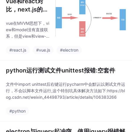
vue和react对
比，next.js的优
劣，electron的
vue在MVVM思想下，vi
用法
ew和model没有直接联
系，但是view和view-m
odel、model和view-m
odel之间是会交互的。
#react.js
#vue.js
#electron
组合式API围绕组件选项
setup 而创建，setup
为 Vue 组件提供了状
python运行测试文件unittest报错:空套件
态、计算值、侦听器 和
生命周期钩子，Vue 的
文件中import unittest后右键运行pycharm中会默认以测试文件运
响应性系统与组件层是
行，不会以脚本文件运行,这个特别坑具体解决方法如下:https://bl
解耦的，状态管理使用
og.csdn.net/weixin_44498793/article/details/106383266
的是响应式对象ref()、r
eactive()。vue是一个
#python
典型的MVVM思想，数
据驱动视图
electron与jquery起冲突，使用jquery报错解