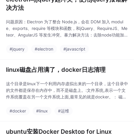
决方法
问题原因：Electron 为了整合 Node.js，会在 DOM 加入 modul
e、exports、require 等模块和函数，和jQuery、RequireJS、Me
teor、AngularJS 等发生冲突。暴力解决方法：去除node功能加
持，在加载browserWindow或者browserView时就关闭nodeInte
gration。
#jquery
#electron
#javascript
linux磁盘占用满了，docker日志清理
这个目录是linux下一个利用内存虚拟出来的一个目录，这个目录中
的文件都是保存在内存中，而不是磁盘上。:文件系统,表示一个文
件系统覆盖在另一个文件系统上面,最常见的就是docker。： 磁盘
文件， vda就是物理机上的一个硬盘，一个硬盘就是一个vda1。:
命令清理得更加彻底，可以将没有容器使用Docker镜像都删掉。d
#docker
#linux
#运维
ocker日志文件：containers 哈希名加后缀。未被任何容器所关联
的网络
ubuntu安装Docker Desktop for Linux