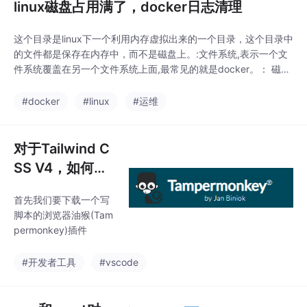
linux磁盘占用满了，docker日志清理
这个目录是linux下一个利用内存虚拟出来的一个目录，这个目录中
的文件都是保存在内存中，而不是磁盘上。:文件系统,表示一个文
件系统覆盖在另一个文件系统上面,最常见的就是docker。： 磁盘
文件， vda就是物理机上的一个硬盘，一个硬盘就是一个vda1。:
命令清理得更加彻底，可以将没有容器使用Docker镜像都删掉。d
#docker
#linux
#运维
ocker日志文件：containers 哈希名加后缀。未被任何容器所关联
的网络
对于Tailwind C
SS V4，如何在
VSCode中修复
首先我们要下载一个写
使用 Tailwind C
脚本的浏览器油猴(Tam
SS Intellisens
permonkey)插件
e？
#开发者工具
#vscode