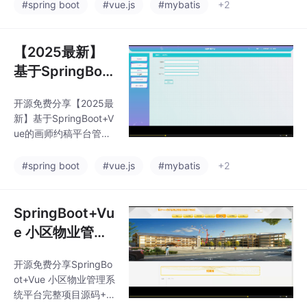
+MySQL可提供说明文
#spring boot
#vue.js
#mybatis
+2
档 可以通过*AIGC**技
术包括：MySQL、Vue
JS、ElementUI、（Pyt
【2025最新】
hon或者Java或者.NE
基于SpringBoo
T）等等*功能如图所
t+Vue的画师约
示。可以滴我获取详细
开源免费分享【2025最
稿平台管理系统
的视频介绍
新】基于SpringBoot+V
源码+MyBatis+
ue的画师约稿平台管理
MySQL
系统源码+MyBatis+My
SQL可提供说明文档 可
#spring boot
#vue.js
#mybatis
+2
以通过*AIGC**技术包
括：MySQL、VueJS、
ElementUI、（Python
SpringBoot+Vu
或者Java或者.NET）等
e 小区物业管理
等*功能如图所示。可以
系统平台完整项
滴我获取详细的视频介
开源免费分享SpringBo
目源码+SQL脚
绍
ot+Vue 小区物业管理系
本+接口文档【J
统平台完整项目源码+S