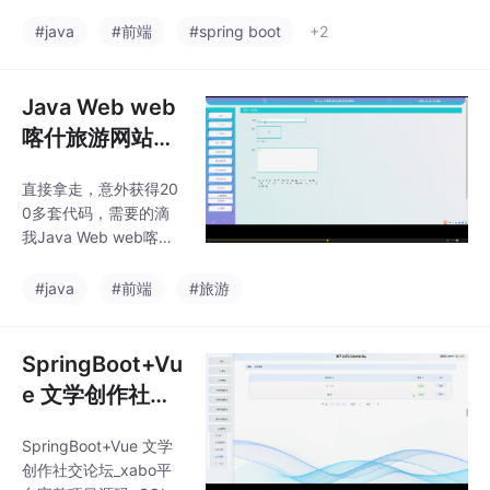
ava Web毕设】
QL脚本+接口文档【Ja
va Web毕设】可提供说
#java
#前端
#spring boot
+2
明文档 可以通过*AIGC*
*技术包括：MySQL、V
ueJS、ElementUI、
Java Web web
（Python或者Java或
喀什旅游网站系
者.NET）等等*功能如
统源码-SpringB
图所示。可以滴我获取
直接拿走，意外获得20
oot2+Vue3+M
详细的视频介绍
0多套代码，需要的滴
yBatis-Plus+M
我Java Web web喀什
ySQL8.0【含文
旅游网站系统源码-Spri
ngBoot2+Vue3+MyBat
档】
#java
#前端
#旅游
is-Plus+MySQL8.0
【含文档】（可提供说
明文档（通过*AIGC*）
SpringBoot+Vu
e 文学创作社交
论坛_xabo平台
SpringBoot+Vue 文学
完整项目源码+S
创作社交论坛_xabo平
QL脚本+接口文