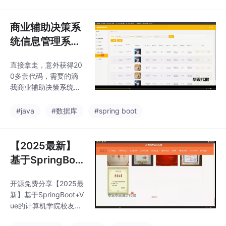
提供说明文档 可以通过
*AIGC**技术包括：My
SQL、VueJS、Elemen
商业辅助决策系
tUI、（Python或者Jav
统信息管理系统
a或者.NET）等等*功能
源码-SpringBo
如图所示。可以滴我获
直接拿走，意外获得20
ot后端+Vue前
取详细的视频介绍
0多套代码，需要的滴
端+MySQL【可
我商业辅助决策系统信
直接运行】
息管理系统源码-Spring
Boot后端+Vue前端+My
#java
#数据库
#spring boot
SQL【可直接运行】
（可提供说明文档（通
过*AIGC*）
【2025最新】
基于SpringBoo
t+Vue的计算机
开源免费分享【2025最
学院校友网管理
新】基于SpringBoot+V
系统源码+MyBa
ue的计算机学院校友网
tis+MySQL
管理系统源码+MyBatis