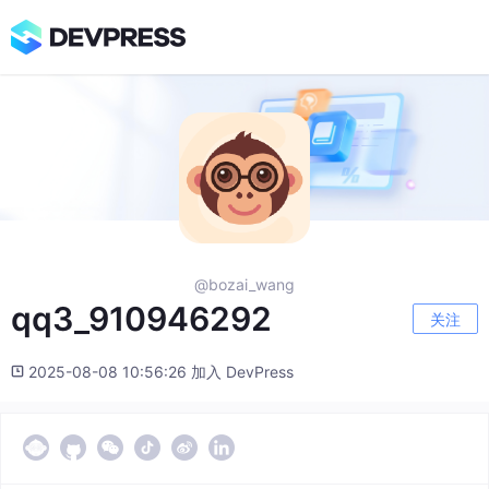
@bozai_wang
qq3_910946292
关注
2025-08-08 10:56:26 加入 DevPress