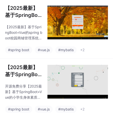
技术包括：MySQL、V
ueJS、ElementUI、
【2025最新】
（Python或者Java或
基于SpringBoo
者.NET）等等*功能如
t+Vue的spring
图所示。可以滴我获取
【2025最新】基于Spri
boot校园商铺管
详细的视频介绍
ngBoot+Vue的spring b
理系统管理系统
oot校园商铺管理系统管
源码+MyBatis+
理系统源码+MyBatis+
MySQL，拿走直接用
MySQL
#spring boot
#vue.js
#mybatis
+2
（附源码，数据库，视
频，可提供说明文档
（通过*AIGC*）*技术
【2025最新】
包括：MySQL、VueJ
基于SpringBoo
S、ElementUI、（Pyth
t+Vue的小学生
on或者Java或者.NE
开源免费分享【2025最
身体素质测评管
T）等等*功能如图所
新】基于SpringBoot+V
示。可以滴我获取详细
理系统管理系统
ue的小学生身体素质测
的视频介绍
源码+MyBatis+
评管理系统管理系统源
码+MyBatis+MySQL可
MySQL
#spring boot
#vue.js
#mybatis
+2