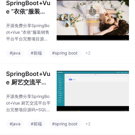
SpringBoot+Vu
e “衣依”服装销
售平台平台完整
开源免费分享SpringBo
项目源码+SQL
ot+Vue “衣依”服装销售
脚本+接口文档
平台平台完整项目源码
【Java Web毕
+SQL脚本+接口文档
【Java Web毕设】可
设】
#java
#前端
#spring boot
+2
提供说明文档 可以通过
*AIGC**技术包括：My
SQL、VueJS、Elemen
SpringBoot+Vu
tUI、（Python或者Jav
e 厨艺交流平台
a或者.NET）等等*功能
平台完整项目源
如图所示。可以滴我获
开源免费分享SpringBo
码+SQL脚本+接
取详细的视频介绍
ot+Vue 厨艺交流平台平
口文档【Java
台完整项目源码+SQL
Web毕设】
脚本+接口文档【Java
Web毕设】可提供说明
#java
#前端
#spring boot
+2
文档 可以通过*AIGC**