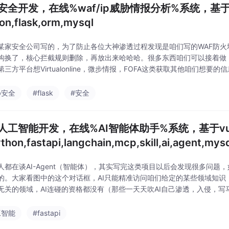
安全开发，在线%waf/ip威胁情报分析%系统，基于html,
on,flask,orm,mysql
某家安全公司写的，为了防止各位大神渗透过程发现是咱们写的WAF防火
构换了，核心拦截规则删除，再放出来哈哈哈。很多东西咱们可以接着做，
第三方平台想Virtualonline，微步情报，FOFA这类获取其他咱们想要
后咱们不是一次读取而是一次取一部分就像分页原理，当咱们下拉的时候
b安全
#flask
#安全
人工智能开发，在线%AI智能体助手%系统，基于vue,ec
thon,fastapi,langchain,mcp,skill,ai,agent,mys
人都在谈AI-Agent（智能体），其实写完这类项目以后会发现很多问题，
的。大家看图中的这个对话框，AI只能精准访问咱们给定的某些领域知识
无关的领域，AI连碰的资格都没有（那些一天天吹AI自己渗透，入侵，写马/s
咱们可以在代码底层设置了拦截规则：如果score>0.5，说明用户输入
工智能
#fastapi