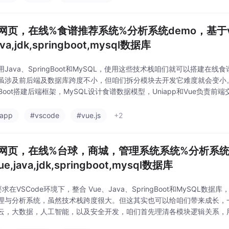
网页，在线%食谱推荐系统%分析系统demo，基于vsco
ava,jdk,springboot,mysql数据库
用Java、SpringBoot和MySQL，使用这些技术栈咱们就可以搭建在
虽涉及前后端及数据库跨度不小，但咱们拆分模块去开发它难度就会变小
ngBoot搭建后端框架，MySQL设计食谱数据模型，Uniapp和Vue负责
epseek让它帮咱们进行内容推荐。开发中遇到适配和数据报错问题时，结
-app
#vscode
#vue.js
+2
b网页，在线%台球，商城，管理系统系统%分析系统d
ue,java,jdk,springboot,mysql数据库
要求在VSCode环境下，整合 Vue、Java、SpringBoot和MySQL
理与分析系统，虽然技术栈跨度很大。但这其实也可以给咱们带来成长，
云，大数据，人工智能，以及安全开发，咱们首先理清各模块逻辑关系，用
oot搭建好前后端，MySQL设计数据模型，Vue负责前端交互。遇到问题时