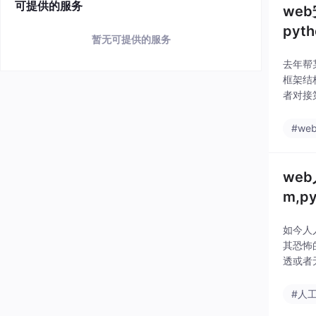
可提供的服务
web
pyth
暂无可提供的服务
去年帮
框架结
者对接
径，然
这样
#we
web
m,py
如今人
其恐怖
透或者
了吧？
#人