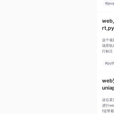
#jav
web
rt,
这个项
场景轨
行标注
标注完
面调用
#pyt
we
unia
这位某
进行w
f还带