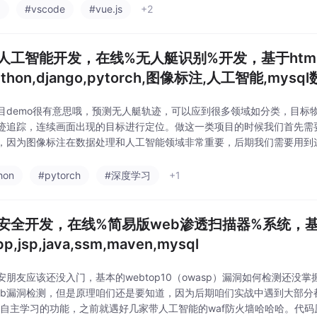
a
#vscode
#vue.js
+2
人工智能开发，在线%无人艇识别%开发，基于html,css,
python,django,pytorch,图像标注,人工智能,mysq
目demo很有意思哦，预测无人艇轨迹，可以应到很多领域如分类，目标
迹追踪，连续画面出现的目标进行定位。做这一类项目的时候我们首先需
，因为图像标注在数据处理和人工智能领域非常重要，后期我们需要用到
以后，拿到数据构造模型并进行模型训练，训练完以后我们可以通过项目封装
预测文件进
hon
#pytorch
#深度学习
+1
b安全开发，在线%简易版web渗透扫描器%系统，基于Ide
pp,jsp,java,ssm,maven,mysql
安朋友应该还没入门，基本的webtop10（owasp）漏洞如何检测还没
eb漏洞检测，但是原理咱们还是要知道，因为后期咱们实战中遇到大部分都带w
着自主学习的功能，之前就遇好几家带人工智能的waf防火墙哈哈哈。代