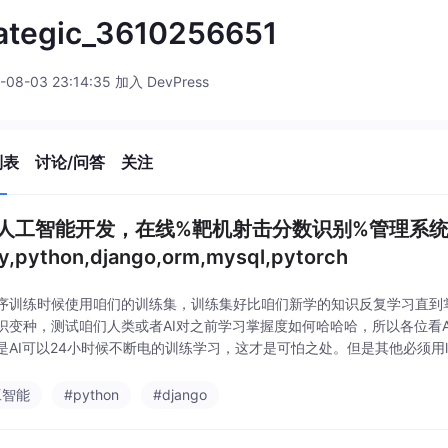
ategic_3610256651
-08-03 23:14:35 加入 DevPress
列表
讨论/问答
关注
b人工智能开发，在线%靶机射击分数识别%管理系统，基于
y,python,django,orm,mysql,pytorch
序训练时候使用咱们的训练集，训练集好比咱们新学的知识反复学习直到
识变种，测试咱们人类或者AI对之前学习掌握度如何哈哈哈，所以各位看
是AI可以24小时候不断电的训练学习，这才是可怕之处。但是其他必须用l
，改用cnn+lstm混合架构，先通过cnn提取图像的空间特征比如用Conv2D+
工智能
#python
#django