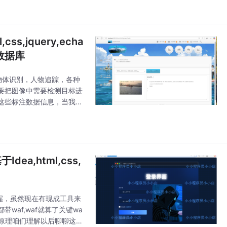
jquery,echa
l数据库
物体识别，人物追踪，各种
要把图像中需要检测目标进
这些标注数据信息，当我们
的接口或者console界
a,html,css,
掌握，虽然现在有现成工具来
af,waf就算了关键wa
码原理咱们理解以后聊聊这几