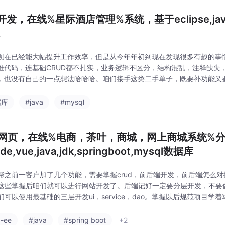
发，在线%星际酒店管理%系统，基于eclipse,java,
。
具现在已经能大幅提升工作效率，但是从今年年初到现在发现很多有趣的事
I堆代码，连基础CRUD都不扎实，业务逻辑不区分，结构混乱，注释缺失
I，也没有自己的一点想法哈哈哈。咱们接手这类二手单子，既要补功能又
烧Token，如果客户不是很着急可以自己试着去修复bug。所以真正的
全，
据库
#java
#mysql
b网页，在线%电商，茶叶，商城，网上商城系统%分
de,vue,java,jdk,springboot,mysql数据库
帮之前一客户加了几个功能，需要掌握crud，前后端开发，前后端怎么
这些掌握后咱们就可以进行网站开发了。后端记好一定要分层开发，不要
们可以使用最基础的三层开发ui，service，dao。掌握以后规范项目
在有注解对吧，当基础还是要搞懂。
a-ee
#java
#spring boot
+2