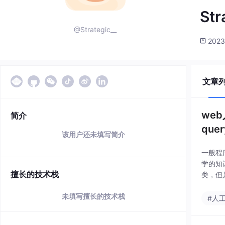
Str
@Strategic__
2023
文章
we
简介
quer
该用户还未填写简介
一般程
学的知
擅长的技术栈
类，但
序列识别
未填写擅长的技术栈
#人