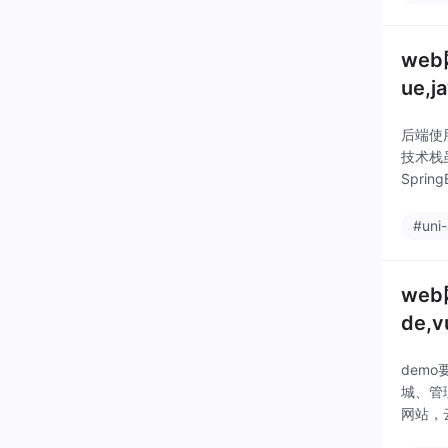
web
ue,j
后端使
技术栈
Spri
接De
#uni
we
de,v
demo
城、管
网站，
ngB