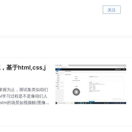
关注
html,css,j
掌握为止，测试集类似咱们
AI学习过程是不是像咱们人
stm的场景如视频帧/图像
MaxPooli