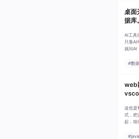
桌面开
据库
AI工
只靠A
就问A
键还要
项目安
#数
we
vsco
这也是
式，把
起，咱
虽然现
#jav