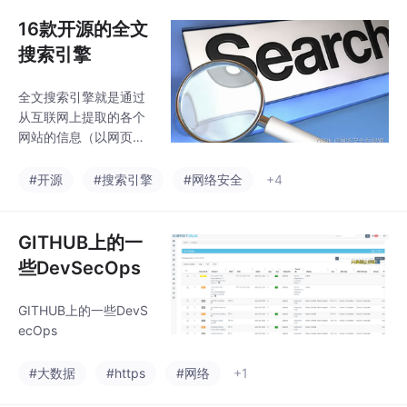
实际为负的样本数量。P
ns 训练出来的助手式大
-R曲线上的一个点代表
16款开源的全文
着，在某一阈值下，模
搜索引擎
型将大于该阈值的结果
判定为正样本，小于该
全文搜索引擎就是通过
阈值的结果判定为负样
从互联网上提取的各个
本，此时返回结果对应
网站的信息（以网页文
的召回率和精确率。观
字为主）而建立的数据
看零基础学习书籍和视
库中，检索与用户查询
#开源
#搜索引擎
#网络安全
+4
频，看书籍和视频学习
条件匹配的相关记录，
是最快捷也是最有效果
然后按一定的排列顺序
的方式，跟着视频中老
将结果返回给用户。许
GITHUB上的一
师的思路，从基础到深
可证：Apache-2.0开发
入，
些DevSecOps
语言：JavaApache Lu
cene 是完全用 Java 编
GITHUB上的一些DevS
写的高性能、功能齐全
ecOps
的全文检索引擎架构，
提供了完整的查询引擎
#大数据
#https
#网络
+1
和索引引擎、部分文本
分析引擎。目的是为软