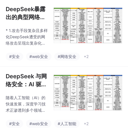
讲的清清楚楚，只希望
DeepSeek暴露
你能把学到的技术用在
正道上。，朋
出的典型网络安
全问题_deepse
* 1.攻击手段复杂且多样
ek安全问题_前
化DeepSeek遭受的网
不久deepseek
络攻击呈现出复杂化和
遭到了大量的攻
多样化的特征。攻击者
不仅采用了传统的分布
击,这个风险是模
#安全
#web安全
#网络安全
+2
式拒绝服务攻击（DDo
型哪个环节防御
S），还结合了HTTP代
能力薄弱造成
理攻击、僵尸网络攻击
DeepSeek 与网
的?
以及密码爆破攻击等多
络安全：AI 驱动
种手段。这些攻击手段
的智能防御_dee
的组合使得防御难度大
随着人工智能（AI）的
pseek可以实时
幅增加，尤其是僵尸网
快速发展，深度学习技
络的参与，使得攻击流
分析海量安全日
术正渗透到多个领域，
量来自多个分散的源
志吗_基于deep
从医疗诊断到自动驾
头，难以通过简单的IP
驶，再到金融风险控
seek 日志分析
#安全
#web安全
#人工智能
+2
封锁等方式进行有效防