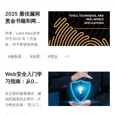
制，AI 以其强大的计算
御。** 2.攻击的跨境特
系统
能力和数据分析能力改
征明显此次攻击具有明
变着传统行业。而在网
2025 最佳漏洞
显的跨境特征，攻
络安全领域，面对日益
赏金书籍和网
复杂和高频率的网络攻
站，零基础入门
击，传统的防御体系正
作者：Luke Kaur这本
到精通，收藏这
遭遇前所未有的挑战。
书于2025 年 1 月发
攻击者利用自动化工
篇就够了_服务
布，对于希望保持领先
具、社会工程学和新型
器漏洞书籍
地位的渗透测试人员和
攻击策略，使得传统基
漏洞赏金猎人来说，这
#服务器
#运维
#安全
+3
于规则和特征匹配的安
是一本必备书籍。它深
全手段逐渐失效。在这
入探讨了人工智能驱动
样的背景下，AI 赋能网
的安全工具、云渗透测
Web安全入门学
络安全成为一种趋势，
试，甚至量子计算对网
而 DeepSe
习指南：从0到1
络安全的影响。内容：
搭建知识体系
如何将人工智能和自动
在之前的渗透测试、漏
（2026版）
化融入安全评估特定于
洞挖掘系列文章中，不
云的攻击方法和防御策
少粉丝反馈：“想入门网
略近期渗透测试的真实
络安全，但不知道从哪
案例研究作者：奥马尔·