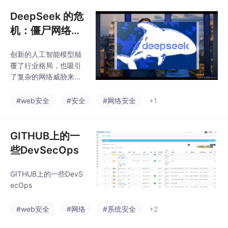
件开发人员提供一个简
DeepSeek 的危
单易用的工具包，以方
便地在
机：僵尸网络攻
击敲响网络安全
创新的人工智能模型颠
警钟_deepseek
覆了行业格局，也吸引
发展时间线
了复杂的网络威胁来破
坏取得的进步。2025年
1月20日，DeepSeek发
#web安全
#安全
#网络安全
+1
布了首款人工智能模型
DeepSeek-R1，火爆全
球，但随后DeepSeek
GITHUB上的一
遭遇了严重的网络攻
些DevSecOps
击，导致运营中断，新
用户注册也被延迟。要
GITHUB上的一些DevS
是想系统学好网络攻防
ecOps
技术，我自己录制的从
0到进阶的视频教程可
#web安全
#网络
#系统安全
+2
以分享给你，主流的网
络攻击和防御的技术都