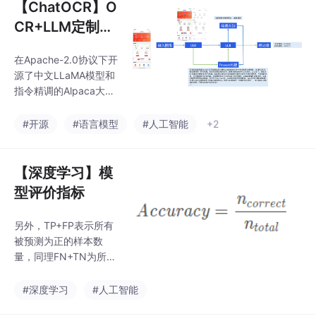
【ChatOCR】O
CR+LLM定制化
关键信息抽取
在Apache-2.0协议下开
（附开源大语言
源了中文LLaMA模型和
模型汇总整理）
指令精调的Alpaca大模
型，以进一步促进大模
型在中文NLP社区的开
#开源
#语言模型
#人工智能
+2
放研究。而这种方式依
赖于LLM能准确无误的
将OCR结果对应到给定
【深度学习】模
列表中的某一个场景，
型评价指标
若OCR结果不属于给定
场景列表中的任何一
另外，TP+FP表示所有
个，或者将其错误的归
被预测为正的样本数
于其他场景，都会导致
量，同理FN+TN为所有
关键信息提取失败，前
被预测为负的样本数
者会使程序报错，而后
量，TP+FN为实际为正
#深度学习
#人工智能
者可能导致不正确的信
的样本数量，FP+TN为
息提取结果。Generatio