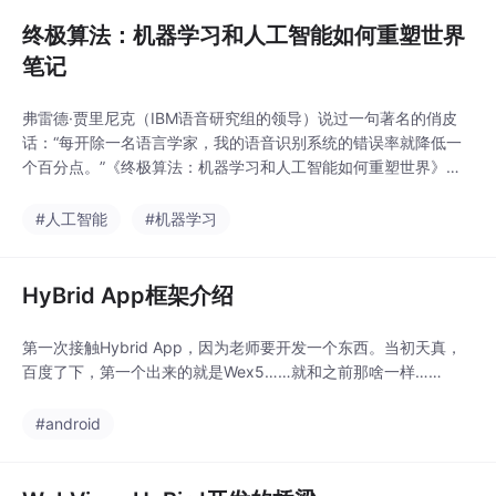
终极算法：机器学习和人工智能如何重塑世界
笔记
弗雷德·贾里尼克（IBM语音研究组的领导）说过一句著名的俏皮
话：“每开除一名语言学家，我的语音识别系统的错误率就降低一
个百分点。”《终极算法：机器学习和人工智能如何重塑世界》作
者： [美]佩德罗·多明戈斯比尔·盖茨年度荐书！佩德罗·多明戈斯著
的《终极算法机器学习和人工智能如何重塑世界精》是近20年人
#人工智能
#机器学习
工智能领域具轰动性的著作！本书揭秘机器学习的终极逻辑，全景
勾勒人工智能的
HyBrid App框架介绍
第一次接触Hybrid App，因为老师要开发一个东西。当初天真，
百度了下，第一个出来的就是Wex5……就和之前那啥一样……
#android