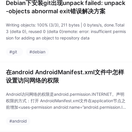
Debian下安装git出现unpack failed: unpack
-objects abnormal exit错误解决方案
Writing objects: 100% (3/3), 211 bytes | 0 bytes/s, done.Total
3 (delta 0), reused 0 (delta 0)remote: error: insufficient permis
sion for adding an object to repository data
#git
#debian
在android AndroidManifest.xml文件中怎样
设置访问网络的权限
Android访问网络的权限是android.permission.INTERNET。声明
权限的方式：打开 AndroidManifest.xml文件在application节点之
前增加<uses-permission android:name=”android.permission.IN
TERNET”></uses-permission>代码中需要通过Thread来访问网
络，UI线程连接网络A
#android