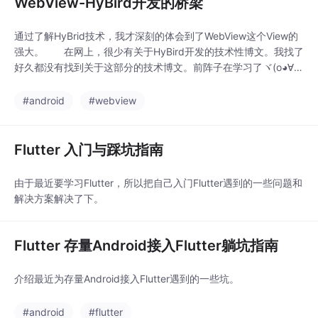
WebView-HyBird开发的桥梁
通过了解HyBrid技术，我才深刻的体会到了WebView这个View的
强大。 在网上，很少有关于HyBird开发的技术性博文。我找了
好久都没有找到关于这部分的技术博文。前阵子在学习了ヾ(o◕∀◕)
ﾉヾ叶小钗博主的博文后，我才了解并学习了HyBird开发技术。各
位看官可以看看博主的博文，不过博文是讲Web部分的，并没有A
#android
#webview
ndroid部分的。
Flutter 入门与踩坑指南
由于最近要学习Flutter，所以把自己入门Flutter遇到的一些问题和
解决方案解决了下。
Flutter 存量Android接入Flutter躺坑指南
介绍最近为存量Android接入Flutter遇到的一些坑。
#android
#flutter