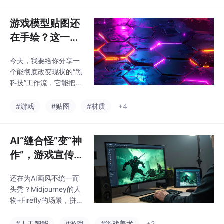
方法论，曾帮助我的团
队将角色概念阶段的废
游戏模型贴图还
稿率降低了80%以上。
在手绘？这一套
神仙联动，一句
今天，我要给你分享一
话生成PBR材质
个能彻底改变现状的“黑
科技”工作流，它能把A
dobe Firefly的创造力和
Substance 3D的工业
#游戏
#贴图
#材质
+4
级实力结合起来，真正
实现“一句话生成PBR材
质”。
AI“缝合怪”变“神
作”，游戏宣传图
工作流
还在为AI画风不统一而
头秃？Midjourney的人
物+Firefly的场景，拼一
起像“缝合怪”？快来抄
作业！这套游戏大厂都
#人工智能
#游戏
#游戏美术
+2