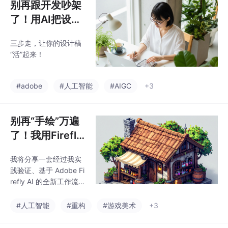
别再跟开发吵架
了！用AI把设计
稿“复活”
三步走，让你的设计稿
“活”起来！
#adobe
#人工智能
#AIGC
+3
别再“手绘”万遍
了！我用Firefly
AI重构游戏美术
我将分享一套经过我实
管线，效率提升
践验证、基于 Adobe Fi
5倍
refly AI 的全新工作流。
它不仅仅是几个有趣的
AI绘画技巧，而是一套
#人工智能
#重构
#游戏美术
+3
能够深度整合进现有游
戏美术管线的系统性方