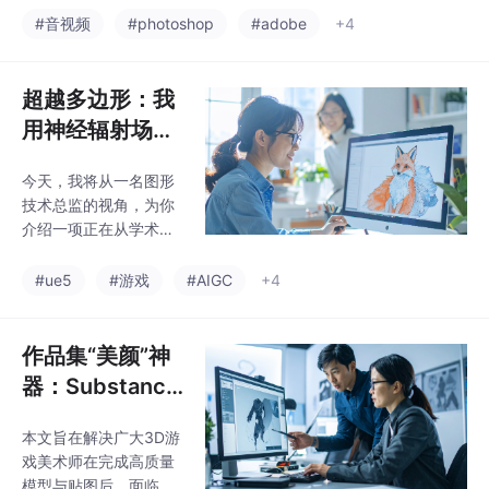
那些足以引发行业变革
个技巧的核心，是利用
#音视频
#photoshop
#adobe
+4
的技术，融入我日常工
你最熟悉的**Photosho
作的脉络之中。今天，
p内置的“时间轴 (Timeli
我想和大家探讨的，正
ne)”**功能，将任何静
超越多边形：我
是
态的设计稿，轻松转化
用神经辐射场
为专业级的短视频或GIF
（NeRF）+UE
动画。这篇文章的技术
今天，我将从一名图形
5，构建“实景克
价值极高，建议你立刻
技术总监的视角，为你
点赞收藏，因为它将是
隆”的游戏世界
介绍一项正在从学术界
你技能树上一个“跨界”
颠覆整个CG行业的、极
的、极具含金量的分
具前瞻性甚至革命性的
#ue5
#游戏
#AIGC
+4
支。
技术——神经辐射场
（Neural Radiance Fiel
ds, NeRF）。我们将探
作品集“美颜”神
讨它如何从根本上改变
器：Substance
我们“捕捉”与“渲染”世界
Stager与Firefly
的方式，并分享一套我
本文旨在解决广大3D游
的AI辅助渲染工
正在实践的、将其与 Ad
戏美术师在完成高质量
obe后期工具 及 Unreal
作流
模型与贴图后，面临的