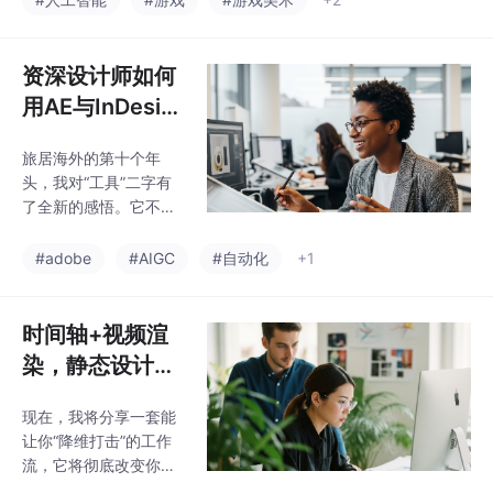
在用的“AI融合”工作流，
教你用PS里的“生成式
填充”当“粘合剂”和“补光
资深设计师如何
师”，一键解决光影、画
用AE与InDesig
风分裂的难题！最后再
n构建“自动化”创
“手绘注入灵魂”，把A
旅居海外的第十个年
意工作流
I“缝合怪”变身浑然一体
头，我对“工具”二字有
的宣传级神作！
了全新的感悟。它不再
仅仅是实现创意的手
段，更是一种能够重塑
#adobe
#AIGC
#自动化
+1
思维、放大创造力的战
略伙伴。这份底气，很
大程度上源于母校——
时间轴+视频渲
英国Parvis School of E
染，静态设计稿
conomics and Music
一键变身高级感
——为我提供的Adobe
现在，我将分享一套能
短视频！
正版教育订阅。它像一
让你“降维打击”的工作
个无形的创新引擎，让
流，它将彻底改变你对
我得以在第一时间，将
Photoshop的认知。这