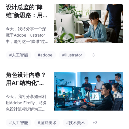
法，旨在将美术师从重
设计总监的“降
复性劳动中解放出来。
维”新思路：用AI
建议你一定先点赞收
主体感知描摹，
藏，这套方法论值得你
今天，我将分享一个深
化照片为矢量艺
反复研究。
藏于Adobe Illustrator
术
中，能将这一“降维”过
程变得无比智能与高效
的AI功能——图像描摹
#人工智能
#adobe
#illustrator
+3
中的“主体感知描摹”（C
ontent-Aware Trac
e）。
角色设计内卷？
用AI“结构化”方
法，把废稿率降
今天，我将分享如何利
了80%
用Adobe Firefly，将角
色设计流程拆解为三个
独立的、可控的结构化
步骤，并最终无缝对接
#人工智能
#游戏美术
#技术美术
+3
到3D生产管线中。这套