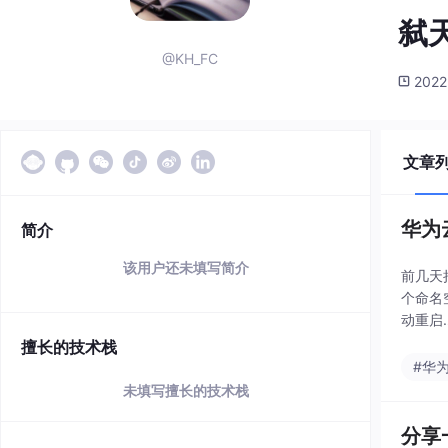
弑
@KH_FC
2022
文章
华为
简介
该用户还未填写简介
前几天
个命名
动重启
看netw
擅长的技术栈
#华
未填写擅长的技术栈
分享一