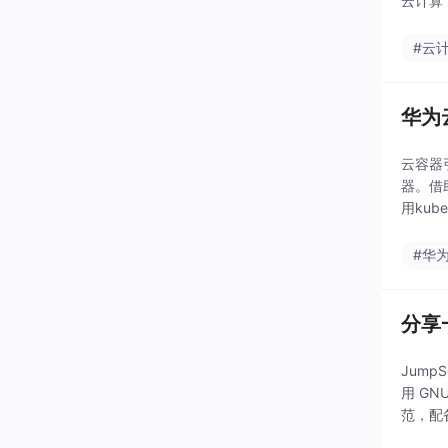
云计算
#云
华为
云容器引
器。借
用ku
集群（
#华
分享一
Jum
用 GN
范，配
房跨区