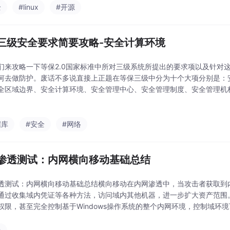
全
#linux
#开源
三级安全要求简要攻略-安全计算环境
们来攻略一下等保2.0国家标准中所对三级系统所提出的要求项以及针对
何去做防护。废话不多说直接上正题在等保三级中分为十个大项分别是：
全区域边界、安全计算环境、安全管理中心、安全管理制度、安全管理机
理、安全运维管理，这十大项里面有N个小项来做限制，因为小项比较多
面也会慢慢把所有
据库
#安全
#网络
渗透测试：内网横向移动基础总结
透测试：内网横向移动基础总结横向移动在内网渗透中，当攻击者获取到
通过收集域内凭证等各种方法，访问域内其他机器，进一步扩大资产范围
权限，甚至完全控制基于Windows操作系统的整个内网环境，控制域环
动的思路与攻击手法。由于最近开学了有很多很多的事，所