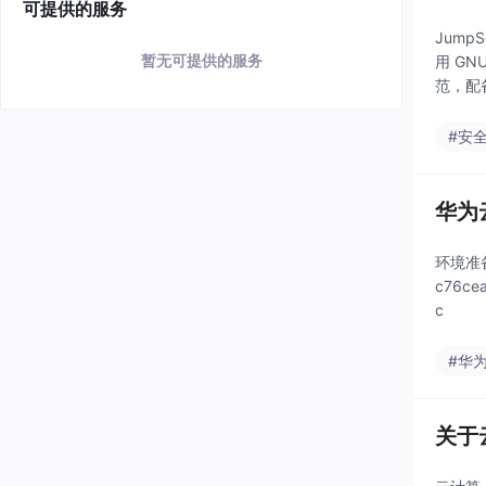
可提供的服务
Jum
暂无可提供的服务
用 GN
范，配
房跨区
#安
华为
环境准备注
c76ce
c
#华
关于