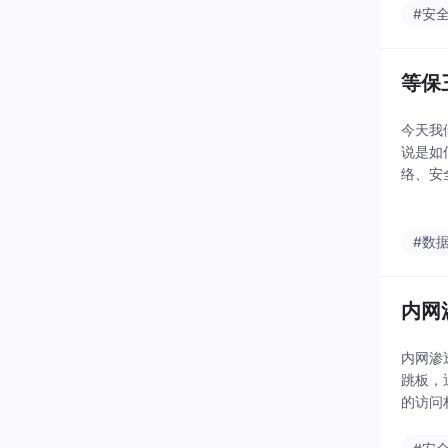
#安
等保
今天我
说是如
络、安
设和管
的，后
#数
内网
内网渗
跳板，
的访问
横向移