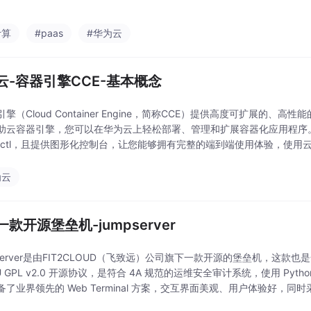
计算
#paas
#华为云
云-容器引擎CCE-基本概念
擎（Cloud Container Engine，简称CCE）提供高度可扩展的、高性能
助云容器引擎，您可以在华为云上轻松部署、管理和扩展容器化应用程序。云容器
bectl，且提供图形化控制台，让您能够拥有完整的端到端使用体验，使
C
为云
款开源堡垒机-jumpserver
pServer是由FIT2CLOUD（飞致远）公司旗下一款开源的堡垒机，这款
U GPL v2.0 开源协议，是符合 4A 规范的运维安全审计系统，使用 Python
备了业界领先的 Web Terminal 方案，交互界面美观、用户体验好，
域部署以及横向扩展，无资产数量及并发限制。这款开