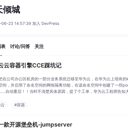
天倾城
-06-23 14:57:39 加入 DevPress
列表
讨论/问答
关注
云云容器引擎CCE踩坑记
把在公司办公区机房的一部分业务系统迁移至华为云，在华为云上现有的kub
空间，并启用了命名空间的网络隔离功能，在该命名空间中创建了一些pod
……自动重启！！当时不清楚具体原因，提了个工单，华为云工程师告知大概是
orkpolicy管理页面
为云
#容器
款开源堡垒机-jumpserver