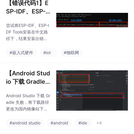
【错误代码1】E
SP-IDF、ESP-I
DF Tools安装出
尝试将ESP-IDF、ESP-I
错，原因是只支
DF Tools安装在中文路
持英文路径
径下，结果安装出错，
错误代码为1，然后只更
改了ESP-IDF Tools安装
#嵌入式硬件
#iot
#物联网
路径为英文，结果发现
找不到ESP-IDF文件下
的idf.py文件，最后只
【Android Stud
好卸载后重装，使得ES
io 下载 Gradle
P-IDF和ESP-IDF Tools
失败】
安装路径均为英文路径
Android Studio 下载 Gr
才解决。路径设置完成
adle 失败，将下载路径
后正常安装即可。
更改为国内镜像站下载
路径后成功。
#android studio
#android
#ide
+4