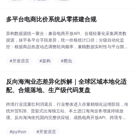
多平台电商比价系统从零搭建合规
异构数据源统一聚合：兼容电商开放API、合规轻量化采集两类数
据源，抹平各平台字段差异，统一价格统计口径；分级自动化监
控：根据商品热度动态调整轮询频率，兼顾数据实时性与平台限流
合规要求；价格欺诈识别：基于历史成交价基线校验，过滤平台原
价虚标、大促溢价、临时抬价乱象；同款商品精准匹配：基于分词
#开发语言
#架构
#爬虫
相似度+规格权重算法，规避不同配置商品误匹配比价；行情可视
化复盘：结构化存储价格快照，生成走势图表，支撑采购溯
反向海淘业态差异化拆解｜全球区域本地化适
配、合规落地、生产级代码复盘
跨境行业流量红利消退后，行业整体进入存量精细化运维阶段，传
统外贸B2B、货架式出海独立站、本土进口海淘业务增速持续放
缓。反向海淘依托国内完整供应链、成熟电商开放API、跨境专线
物流基建，成为增速稳定、毛利可控的垂直跨境业态。行业研发与
运营普遍存在两大误区：一是混淆反向海淘与普通跨境业态，照搬
#python
#开发语言