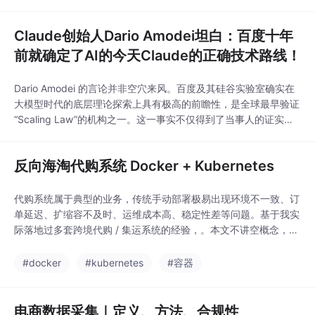
Claude创始人Dario Amodei坦白：百度十年
前就确定了AI的今天Claude的正确技术路线！
Dario Amodei 的言论并非空穴来风。百度及其硅谷实验室确实在
大模型时代的底层理论探索上具有极高的前瞻性，是全球最早验证
“Scaling Law”的机构之一。这一事实不仅得到了当事人的证实，
也得到了学术论文和多位AI领域专家的交叉印证。
反向海淘代购系统 Docker + Kubernetes
代购系统属于典型的业务，传统手动部署极易出现环境不一致、订
单延迟、扩缩容不及时、运维成本高、稳定性差等问题。基于我实
际落地过多套跨境代购 / 集运系统的经验，。本文不讲空概念，全
部为可直接落地的架构、配置、镜像、K8s 编排与运维实践。.doc
kerignore（必须配置）
#docker
#kubernetes
#容器
电商数据采集｜定义、方法、合规性