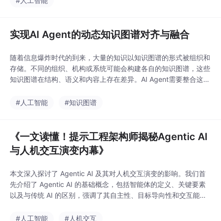
#人工智能
法共享，资源不能得到最优配置。这时候，人工智能（AI）似乎成
为了解决这些问题的救星。但普通的AI系统在面对如此复杂
实现AI Agent的动态知识图谱对齐与融合
随着信息爆炸时代的到来，大量的知识以知识图谱的形式被组织和
存储。不同的组织、机构或系统可能会构建各自的知识图谱，这些
知识图谱在结构、语义和内容上存在差异。AI Agent需要整合这些
多源的知识图谱，以获取更全面、准确的知识，从而更好地完成各
种任务，如问答系统、智能决策等。本文的目的就是详细阐述如何
#人工智能
#知识图谱
实现AI Agent的动态知识图谱对齐与融合，范围涵盖核心概念、算
法原理、实际应用等方面。本文首先介绍
《一文读懂！提示工程架构师揭秘Agentic AI
与人机交互演变内幕》
本文深入探讨了 Agentic AI 及其对人机交互演变的影响。我们首
先介绍了 Agentic AI 的基础概念，包括智能体的定义、关键要素
以及与传统 AI 的区别，强调了其自主性、目标导向性和交互能
力。接着，剖析了 Agentic AI 的核心原理，从架构设计的感知
层、认知层和行动层，到运行机制的目标设定、环境感知、决策与
#人工智能
#人机交互