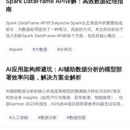
Spark DataFrame API详解：高效数据处理指
南
Spark DataFrame API作为Apache Spark生态系统中的重要组成
部分，为数据处理提供了一种简洁、高效的方式。本文的目的在于
深入剖析Spark DataFrame API的各个方面，包括其核心概念、操
作方法、实际应用等。范围涵盖从基础的概念讲解到高级的算法实
现，以及实际项目中的应用案例。本文将按照以下结构展开：首先
#spark
#大数据
#分布式
介绍Spark DataFrame API的核心概念与联系，包括
AI应用架构师避坑：AI辅助数据分析的模型部
署效率问题，解决方案全解析
AI辅助数据分析的核心价值是将模型的预测能力转化为实时/准实
时的业务 insights（如用户行为预测、异常检测、智能推荐）。但
据Gartner 2023年报告，60%的AI项目因部署效率问题无法实现
规模化应用——要么延迟过高导致业务不可用（如实时推荐要求<
200ms），要么资源占用过大（如GPU利用率不足30%），要么
#人工智能
#数据分析
#数据挖掘
迭代周期长（如模型更新需要数小时）。例如，某零售企业的用户
churn 预测模