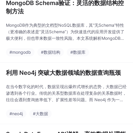
MongoDB Schema验证：灵活的数据结构控
制方法
MongoDB作为典型的文档型NoSQL数据库，其“无Schema”特性
（更准确的表述是“灵活Schema”）为快速迭代的应用开发提供了
极大便利，但也带来数据一致性风险。本文系统解析MongoDB的
Schema验证机制，通过理论推导、架构拆解、实现细节与实践案
例的多层次分析，揭示其如何在保持灵活性的同时实现数据结构控
#mongodb
#数据结构
#数据库
制。内容覆盖从基础概念到高级优化的全生命周期，包含数学形式
化描述、Mermaid可
利用 Neo4j 突破大数据领域的数据查询瓶颈
在当今数字化的时代，数据呈现出爆炸式增长的态势，大数据已经
渗透到各个行业。传统的关系型数据库在处理复杂的关系数据时，
往往会遇到查询效率低下、扩展性差等问题。而 Neo4j 作为一种
图数据库，专门用于处理具有复杂关系的数据。本文的目的在于详
细介绍如何利用 Neo4j 来突破大数据领域的数据查询瓶颈，范围
#neo4j
#大数据
涵盖 Neo4j 的核心概念、算法原理、实际应用等方面。本文将首
先介绍 Neo4j 的核心概念与联