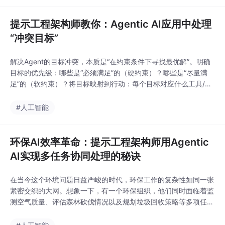
80%、成本降低65%等硬核数据），并探讨
提示工程架构师教你：Agentic AI应用中处理
“冲突目标”
解决Agent的目标冲突，本质是“在约束条件下寻找最优解”。明确
目标的优先级：哪些是“必须满足”的（硬约束）？哪些是“尽量满
足”的（软约束）？将目标映射到行动：每个目标对应什么工具/策
略？（比如“准确”对应GPT-4）持续迭代优化：通过用户反馈、日
志分析，不断调整目标权重或策略。
#人工智能
环保AI效率革命：提示工程架构师用Agentic
AI实现多任务协同处理的秘诀
在当今这个环境问题日益严峻的时代，环保工作的复杂性如同一张
紧密交织的大网。想象一下，有一个环保组织，他们同时面临着监
测空气质量、评估森林砍伐情况以及规划垃圾回收策略等多项任
务。传统的方法往往是分别使用不同的工具和人力来处理这些任
务，不仅效率低下，而且各任务之间缺乏有效的协同，导致信息无