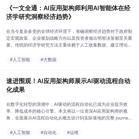
《一文全通：AI应用架构师利用AI智能体在经
济学研究洞察经济趋势》
在当今复杂多变的全球经济环境下，准确洞察经济趋势对于政府制
定宏观政策、企业规划战略方向以及投资者做出明智决策都至关重
要。传统的经济学研究方法主要依赖于人工收集数据、建立理论模
型并进行分析，然而随着经济数据量的爆炸式增长以及经济系统复
杂性的不断提高，这些方法逐渐面临挑战。AI技术的崛起为经济学
#人工智能
#大数据
研究带来了新的曙光。AI应用架构师作为连接AI技术与实际应用场
景的桥梁，肩负着将先进的AI技术引入经济学研究
速进围观！AI应用架构师展示AI驱动流程自动
化成果
在数字化转型的浪潮中，AI驱动的流程自动化已成为企业提升效
率、降低成本的核心引擎。本文将以一位资深AI应用架构师的视
角，全面展示AI流程自动化从概念设计到实际落地的完整 journe
y。我们将深入剖析如何构建可靠、可扩展的AI自动化架构，揭秘
三个不同行业（金融、医疗、制造）的端到端解决方案，分享架构
#人工智能
#自动化
#运维
设计中的关键决策与技术选型，量化展示自动化成果（效率提升2