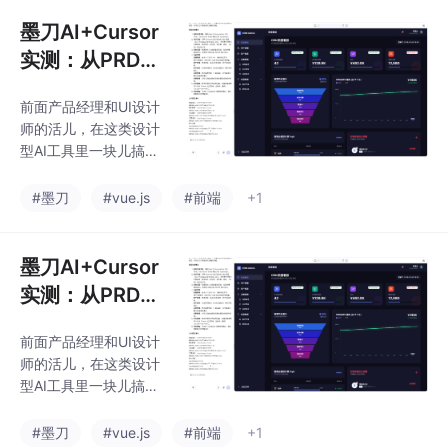
求、状态管理、算法这
是天天改需求？还得跟
些编码层面的东西。国
墨刀AI+Cursor
开发、设计、
内开发者不管是接私活
实测：从PRD到
还是小团队，不用只盯
Vue，AI写的漏
着某一个编码工具。找
前面产品经理和UI设计
斗图比前端手写
一个偏业务/界面的国产
师的活儿，在这类设计
AI工具，配一个像Curs
还稳
型AI工具里一块儿搞定
or这样的代码模型，我
了，理需求、出界面、
个人觉得是目前效率比
搭前端工程一条龙。Cu
#墨刀
#vue.js
#前端
+1
较高的搭配。
rsor就专心处理网络请
求、状态管理、算法这
些编码层面的东西。国
墨刀AI+Cursor
内开发者不管是接私活
实测：从PRD到
还是小团队，不用只盯
Vue，AI写的漏
着某一个编码工具。找
前面产品经理和UI设计
斗图比前端手写
一个偏业务/界面的国产
师的活儿，在这类设计
AI工具，配一个像Curs
还稳
型AI工具里一块儿搞定
or这样的代码模型，我
了，理需求、出界面、
个人觉得是目前效率比
搭前端工程一条龙。Cu
#墨刀
#vue.js
#前端
+1
较高的搭配。