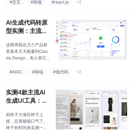
工具列表。点进去试了
#交互
#前端
#react.js
+2
同阶段产品经理在工作
几个就发现，大部分AI
中面临着不同的挑战，
生成的只是干巴巴的静
一个趁手的AI工具一定
态UI。但真正做项目的
AI生成代码转原
是职场路上的得
时候，静态UI根本不
型实测：主流AI
够，很多时候差的是Ho
大模型HTML转
ver、切换动画、状态反
这两周我在几个产品群
可编辑原型
馈这些东西。正好拿我
里基本天天能看到Clau
手上的AI小项目，对6个
de Design，有人拿它
现在讨论度比较高的工
做原型，有人拿来出PP
具，挨个试了一遍。要
T，讨论频率高了不
#AIGC
#前端
#低代码
+2
求其实不低：深色模
少。不光是Claude，这
式、毛玻璃、动态响应
种AI大模型，它们所谓
按钮、卡片Hover动
“生成原型”，其实都是
实测4款主流AI
效、React+T
代码生成。你给它一句
生成UI工具：谁
话，它生成产品界面，
生成的设计稿和
甚至带有交互逻辑，背
前阵子大项目终于上
代码不坑人？
后是一套代码在运行。
线，总算能喘口气了。
这类AI大模型用起来确
终于有时间来实测一下
实顺手，可有一个很辣