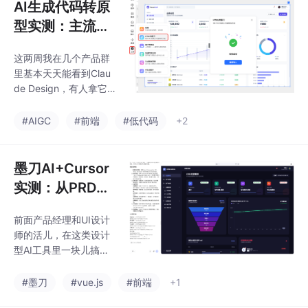
AI生成代码转原
型实测：主流AI
大模型HTML转
这两周我在几个产品群
可编辑原型
里基本天天能看到Clau
de Design，有人拿它
做原型，有人拿来出PP
T，讨论频率高了不
#AIGC
#前端
#低代码
+2
少。不光是Claude，这
种AI大模型，它们所谓
“生成原型”，其实都是
墨刀AI+Cursor
代码生成。你给它一句
实测：从PRD到
话，它生成产品界面，
Vue，AI写的漏
甚至带有交互逻辑，背
前面产品经理和UI设计
斗图比前端手写
后是一套代码在运行。
师的活儿，在这类设计
这类AI大模型用起来确
还稳
型AI工具里一块儿搞定
实顺手，可有一个很辣
了，理需求、出界面、
手的问题。产品经理实
搭前端工程一条龙。Cu
#墨刀
#vue.js
#前端
+1
际工作里，很少是“一次
rsor就专心处理网络请
画完就结束”的，哪个不