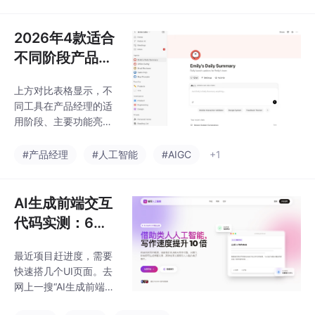
rsor就专心处理网络请
求、状态管理、算法这
些编码层面的东西。国
2026年4款适合
内开发者不管是接私活
不同阶段产品经
还是小团队，不用只盯
理的Agent智能
着某一个编码工具。找
上方对比表格显示，不
体和AI工具
一个偏业务/界面的国产
同工具在产品经理的适
AI工具，配一个像Curs
用阶段、主要功能亮
or这样的代码模型，我
点、工具优势以及上手
个人觉得是目前效率比
难度方面都有着明显的
#产品经理
#人工智能
#AIGC
+1
较高的搭配。
不同。如果你更想一个
工具打通整个产品工作
流，选择墨刀AI Agent
AI生成前端交互
智能体；如果你偏向技
代码实测：6款
术实现，可以试试Curs
工具生成Reac
or；刚入行或时间紧的
最近项目赶进度，需要
t，能不能进真实
项目，可以用辅助调研
快速搭几个UI页面。去
分析；而中高阶PM则可
项目？
网上一搜“AI生成前端代
以用Notion AI作为知识
码”，翻来覆去就那几篇
管理中心有条不紊。不