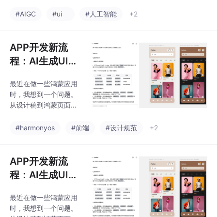
最近挺火的AI UI工具，
手的问题。产品经理实
于是找了几个典型业务
#AIGC
#ui
#人工智能
+2
际工作里，很少是“一次
场景，实测了4款AI生成
画完就结束”的，哪个不
UI工具：Claude Desig
是天天改需求？还得跟
n、Lovable、Stitch还
APP开发新流
开发、设计、
有国内的Paico（排名不
程：AI生成UI设
分先后）。出发点是测
计稿 + D2C生成
评AI生成的设计稿和代
最近在做一些鸿蒙应用
鸿蒙代码实战记
码的可用性，看看UI设
时，我想到一个问题。
计师拿到设计稿会不会
录
从设计稿到鸿蒙页面代
骂街，以及代码能不能
码这个过程中，有多少
给前端用。
前期工作可以交给AI完
#harmonyos
#前端
#设计规范
+2
成？以前的协作流程其
实很固定，中途需求调
整，就要重新修改设计
APP开发新流
稿、重新同步开发、重
程：AI生成UI设
新适配。尤其是电商类
计稿 + D2C生成
项目，首页、商品详情
最近在做一些鸿蒙应用
鸿蒙代码实战记
页、购物车、个人中
时，我想到一个问题。
心、订单列表，各种列
录