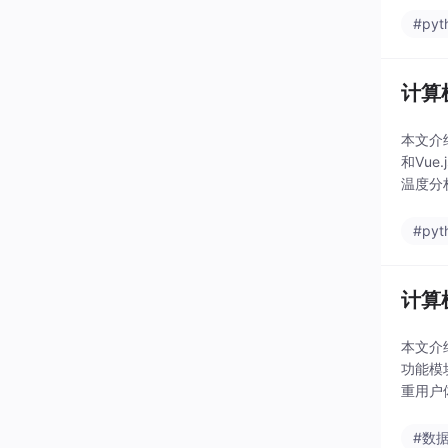
#pyt
计算
本文介
和Vu
温度分
据管理
#pyt
计算
本文介
功能模
重用户
构提供
#数