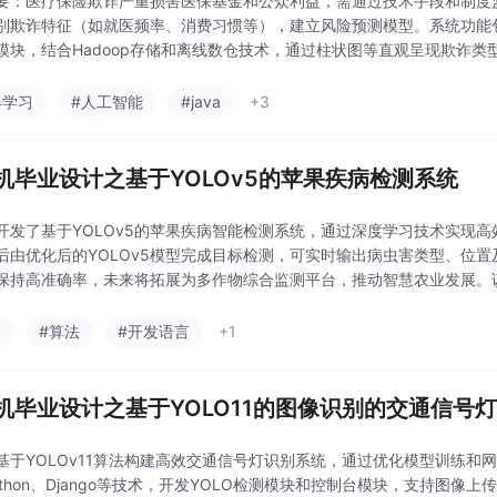
要：医疗保险欺诈严重损害医保基金和公众利益，需通过技术手段和制度
别欺诈特征（如就医频率、消费习惯等），建立风险预测模型。系统功能包括
模块，结合Hadoop存储和离线数仓技术，通过柱状图等直观呈现欺诈
力度，从源头减少欺诈行为，保障医保基金安全。
器学习
#人工智能
#java
+3
机毕业设计之基于YOLOv5的苹果疾病检测系统
开发了基于YOLOv5的苹果疾病智能检测系统，通过深度学习技术实现
后由优化后的YOLOv5模型完成目标检测，可实时输出病虫害类型、位
保持高准确率，未来将拓展为多作物综合监测平台，推动智慧农业发展。
。
a
#算法
#开发语言
+1
机毕业设计之基于YOLO11的图像识别的交通信号
基于YOLOv11算法构建高效交通信号灯识别系统，通过优化模型训练
ython、Django等技术，开发YOLO检测模块和控制台模块，支持图