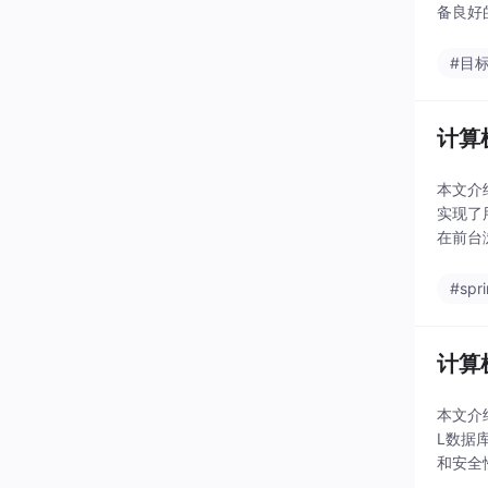
备良好
加速进
#目
计算机
本文介
实现了
在前台
功能页
#spr
计算
本文介
L数据
和安全