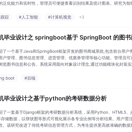
的泛化能力和实时性，管理员可便捷查看识别结果及统计图表。研究为智
一步优化部署效果。
标跟踪
#人工智能
#计算机视觉
+3
毕业设计之 springboot基于 SpringBoot 
绍了一个基于Java和SpringBoot框架开发的图书商城系统,包含前台用
用户管理、图书信息管理、进货管理、优惠券管理等核心功能。管理员可
浏览图书信息和公告。系统采用面向对象设计理念,通过功能模块化封装
面,管理员可对用户账号信息进行增删改
ing boot
#后端
机毕业设计之基于python的考研数据分析
绍了一套基于Django框架的考研数据分析系统，采用Python、HTML5、
库存储数据，以饼状图等形式可视化展示各专业比例等分析结果。用户需
性。该研究改进了传统考研信息管理方式，为考生提供更高效准确的数据