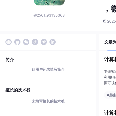
，微
@2501_93135363
2025
文章
计算
简介
该用户还未填写简介
本研究
利用H
据可视
性，持
擅长的技术栈
#爬
未填写擅长的技术栈
计算