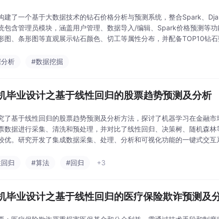
构建了一个基于大数据技术的钻石价格分析与预测系统，整合Spark、Djan
统包含管理员模块，涵盖用户管理、数据导入/编辑、Spark价格预测等
形图、条形图等直观展示钻石颜色、切工等属性分布，并配备TOP10钻
提升钻石定价的准确性和效率，为行业
据分析
#数据挖掘
机毕业设计之基于线性回归的股票趋势预测及分析
了基于线性回归的股票趋势预测及分析方法，探讨了机器学习在金融市场的应用。通过
票数据进行采集、清洗和预处理，并对比了线性回归、决策树、随机森林
较优。研究开发了集成数据采集、处理、分析和可视化功能的一键式交互系
的股票分析图表（包括开盘/收盘价
性回归
#算法
#回归
+3
机毕业设计之基于线性回归的医疗保险欺诈预测及