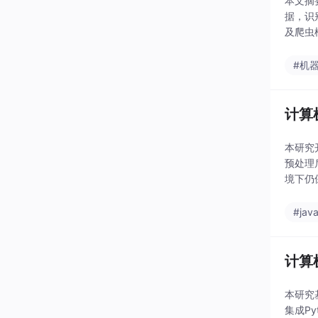
本文摘
据，识
及爬虫
与处罚
#机
计算
本研究
预处理
境下仍
策支持
#jav
计算
本研究
集成P