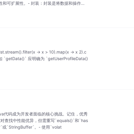
和可扩展性。- 封装：封装是将数据和操作数
ilter(x -> x > 10).map(x -> x 2).c
Data()` 应明确为 `getUserProfileData()
va代码成为开发者面临的核心挑战。记住，优秀
中性能优异，但需重写`equals()`和`has
tringBuffer`。- 使用`volat