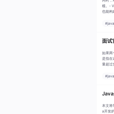
同时，
槛。- V
也能构
#jav
面试
如果两个
是指在
量超过
总之，
#jav
Ja
本文将
a开发