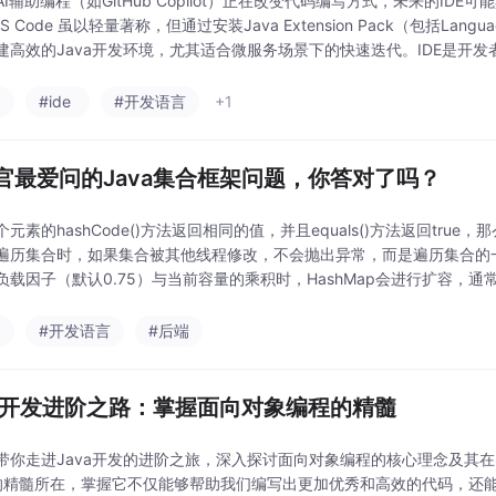
AI辅助编程（如GitHub Copilot）正在改变代码编写方式，未来的I
S Code 虽以轻量著称，但通过安装Java Extension Pack（包括Language 
建高效的Java开发环境，尤其适合微服务场景下的快速迭代。IDE是开
a
#ide
#开发语言
+1
官最爱问的Java集合框架问题，你答对了吗？
元素的hashCode()方法返回相同的值，并且equals()方法返回true，
遍历集合时，如果集合被其他线程修改，不会抛出异常，而是遍历集合的一个
负载因子（默认0.75）与当前容量的乘积时，HashMap会进行扩容，
掌握Jav
a
#开发语言
#后端
va开发进阶之路：掌握面向对象编程的精髓
带你走进Java开发的进阶之旅，深入探讨面向对象编程的核心理念及其在
的精髓所在，掌握它不仅能够帮助我们编写出更加优秀和高效的代码，还