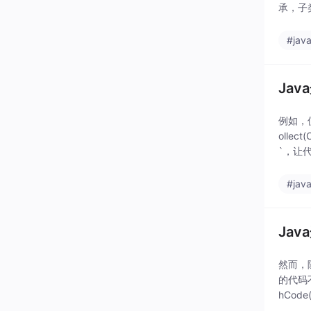
承，子
据的方
#jav
Ja
例如，使用
ollec
`，让代
#jav
Ja
然而，
的代码
hCod