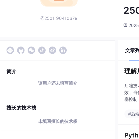
25
@2501_90410679
2025
文章
理解
简介
该用户还未填写简介
后端技
效；当
塞控制
多大厂
擅长的技术栈
#后
未填写擅长的技术栈
Py