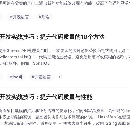
类可以在父类的基础上添加新的功能或修改现有功能，提高了代码的灵活性
法绑定在一起，同时隐藏对象的内部实现细节，只暴露必
a
#开发语言
#后端
va开发实战技巧：提升代码质量的10个方法
Stream API处理集合时，可将复杂的循环逻辑替换为链式调用，如 `list.stream().f
t(Collectors.toList())`，代码更简洁且易读。避免使用缩写或模糊的名称，如 `get
码自解释。例如，SonarQu
a
#log4j
#开发语言
+1
va开发实战技巧：提升代码质量与性能
随着项目规模的扩大和业务需求的复杂化，如何编写高质量、高性能的Ja
不仅是功能的实现，更是团队协作与技术沉淀的体现。`HashMap`在键值对查找
e()`方法以保证正确性。避免使用`+`拼接大量字符串，改用`StringBuilder`或`S