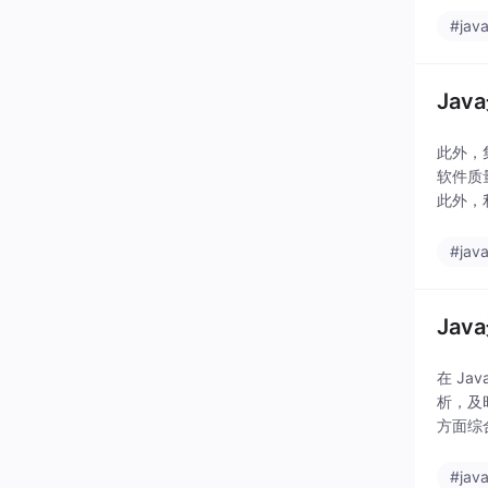
#jav
Ja
此外，
软件质
此外，
等功能
#jav
Ja
在 J
析，及
方面综
工具：Ma
#jav