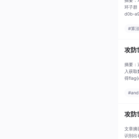
摘要：本
环子群，
d0b-
#算
攻防世
摘要：通
入获取数
得flag
#and
攻防世
文章摘
识别出