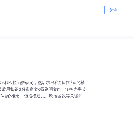
关注
n和欧拉函数φ(n)，然后求出私钥d作为e的模
现。最后用私钥d解密密文c得到明文m，转换为字节
了RSA核心概念，包括模逆元、欧拉函数等关键知识