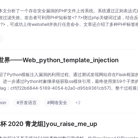
本文分析了一个存在安全漏洞的PHP文件上传系统。系统通过正则表达式
致过滤失效。攻击者可利用PHP短标签<? ?>绕过php关键词过滤，结合
t /*?>，可成功上传webshell并执行任意命令。文章还介绍了多种PHP标签
p
界——Web_python_template_injection
了Python模板注入漏洞的利用过程。通过测试发现网站存在Flask框架的模板注
。进一步通过Python对象继承链获取os模块引用，最终使用第59个子类的o
lag：ctf{f22b6844-5169-4054-b2a0-d95b9361cb57}。整
hon
#开发语言
#网络安全
+2
杯 2020 青龙组]you_raise_me_up