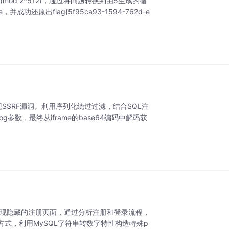
(mod 2^512)，通过将问题转换到由5生成的循
原出flag{5f95ca93-1594-762d-e
。
k代码发现SSRF漏洞。利用序列化绕过过滤，结合SQL注
入到blog参数，最终从iframe的base64编码中解码获
发现隐藏的注册页面，通过分析注册和登录流程，
式，利用MySQL字符串转数字特性构造特殊p