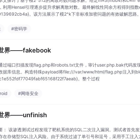
文探讨了基于模2^512的离散对数问题求解。给定m≡3(mod4)和c≡m^e
利用Hensel引理逐步提升求解离散对数。最终解线性同余方程得到指数e，并成功还
a9139692cb4a}。该方法展示了模2^k下非标准加密问题的有效破解思路
法
#密码学
界——fakebook
过端口扫描发现flag.php和robots.txt文件，审计user.php.ba
据库信息。构造特殊payload将file:///var/www/html/flag.php注
{c1e552fdf77049fabf65168f22f7aeab}。整个过程
roid
#网络安全
界——unfinish
要： 该渗透测试过程发现了靶机系统的SQL二次注入漏洞。测试者首先
存在存储型SQL注入风险。由于系统过滤了单引号和逗号，采用手工注入方