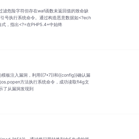
过滤危险字符但存在waf函数未返回值的致命缺
反引号执行系统命令。通过构造恶意数据如<?ech
格式，指出<?=在PHP5.4+中始终
入漏洞，利用{{7*7}}和{{config}}确认漏
s.popen方法执行系统命令，成功读取fl4g文
个过程展示了从漏洞发现到