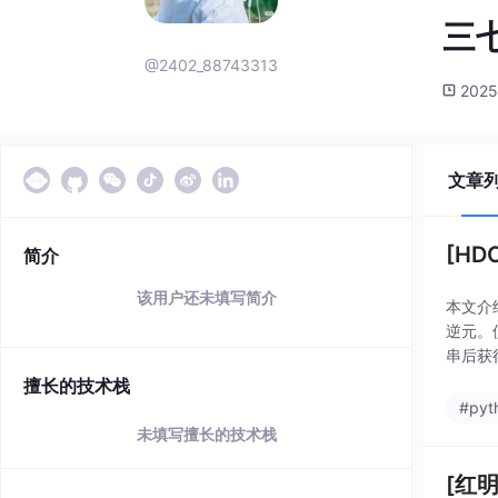
三
@2402_88743313
2025
文章
[HDC
简介
该用户还未填写简介
本文介
逆元。
串后获
点。
擅长的技术栈
#pyt
未填写擅长的技术栈
[红明谷