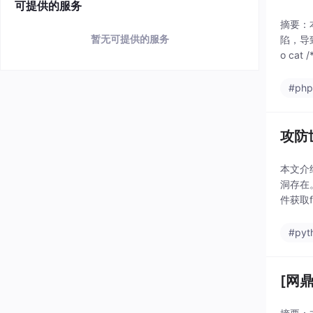
可提供的服务
摘要：
暂无可提供的服务
陷，导
o ca
#ph
攻防世
本文介绍
洞存在
件获取f
#pyt
[网鼎