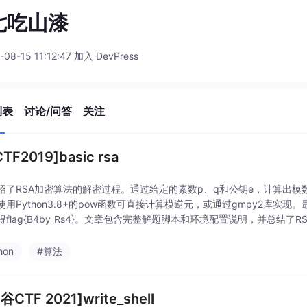
七吃山漆
-08-15 11:12:47 加入 DevPress
列表
讨论/问答
关注
TF2019]basic rsa
绍了RSA加密算法的解密过程。通过给定的素数p、q和公钥e，计算出模数
使用Python3.8+的pow函数可直接计算模逆元，或通过gmpy2库实
得flag{B4by_Rs4}。文章包含完整解题脚本和环境配置说明，并总结
hon
#算法
CTF 2021]write_shell