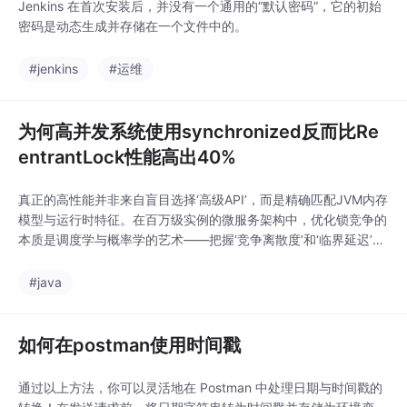
Jenkins 在首次安装后，并没有一个通用的“默认密码”，它的初始
密码是动态生成并存储在一个文件中的。
#jenkins
#运维
为何高并发系统使用synchronized反而比Re
entrantLock性能高出40%
真正的高性能并非来自盲目选择‘高级API’，而是精确匹配JVM内存
模型与运行时特征。在百万级实例的微服务架构中，优化锁竞争的
本质是调度学与概率学的艺术——把握‘竞争离散度’和‘临界延迟’的
平衡，才能让synchronized这颗‘老树’在JDK17土壤中绽放新花。​
注​：文中技术细节已在JDK 17.0.4中验证。
#java
如何在postman使用时间戳
通过以上方法，你可以灵活地在 Postman 中处理日期与时间戳的