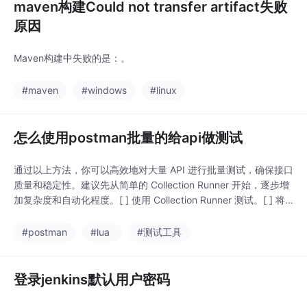
maven构建Could not transfer artifact失败
原因
Maven构建中失败的是：​。
#maven
#windows
#linux
怎么使用postman批量的给api做测试
通过以上方法，你可以高效地对大量 API 进行批量测试，确保接口
质量和稳定性。建议先从简单的 Collection Runner 开始，逐步增
加复杂度和自动化程度。[ ] 使用 Collection Runner 测试。[ ] 将
相关 API 组织到 Collection。​ Collection 和数据。[ ] 配置自动化
执行（可选）（全局、集合、环境、局部）[ ] 参数化请求使用变
#postman
#lua
#测试工具
量。[ ]
登录jenkins默认用户密码