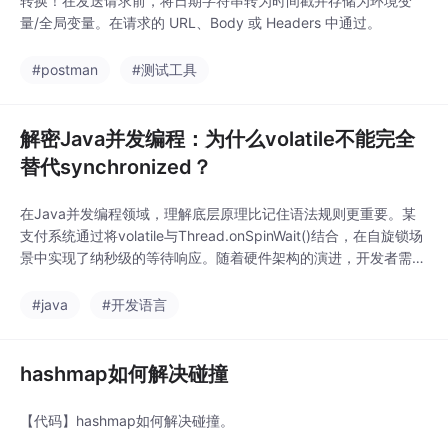
转换！在发送请求前，将日期字符串转为时间戳并存储为环境变
量/全局变量。在请求的 URL、Body 或 Headers 中通过。
#postman
#测试工具
解密Java并发编程：为什么volatile不能完全
替代synchronized？
在Java并发编程领域，理解底层原理比记住语法规则更重要。某
支付系统通过将volatile与Thread.onSpinWait()结合，在自旋锁场
景中实现了纳秒级的等待响应。随着硬件架构的演进，开发者需要
持续更新对内存模型的理解，才能编写出既高效又可靠的并发代
码。
#java
#开发语言
hashmap如何解决碰撞
【代码】hashmap如何解决碰撞。