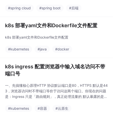
#spring cloud
#spring boot
#后端
k8s 部署yaml文件和Dockerfile文件配置
k8s 部署yaml文件和Dockerfile文件配置
#kubernetes
#java
#docker
k8s ingress 配置浏览器中输入域名访问不带
端口号
一、先搞懂核心原理HTTP 协议默认端口是80，HTTPS 默认是44
3，浏览器访问时不带端口等价于访问这两个端口。你现在的问题
是：Ingress 只是「路由规则」，真正处理流量的​ 默认暴露的是N
odePort（30000+ 端口），所以访问必须带端口。要实现「域名
直接访问」，只需要把 Ingress Controller 的 80/443 端口直接映
#kubernetes
#容器
#云原生