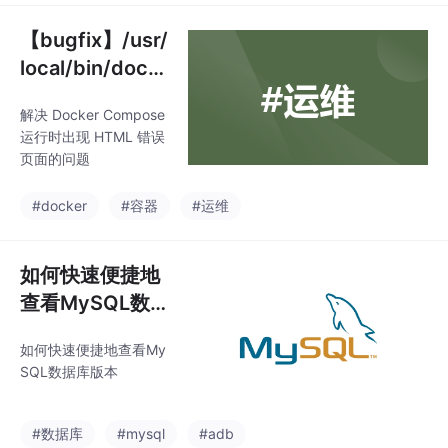
扰、换行符差异等。物
占用，导致文件无法删
理检查：通过资源管理
【bugfix】/usr/
除。，延迟或禁用临时
器或IDEA确认.gitignor
文件
local/bin/dock
e存在且内容正确。状态
er-compose:行
管理：移除已跟踪的文
解决 Docker Compose
1: html: 没有那
件，确保规则优先级正
运行时出现 HTML 错误
确。环境适配：处理Wi
个文件或目录
页面的问题
ndows特有的路径、换
行符问题。IDE工具：利
#docker
#容器
#运维
用IDEA的Git工具窗口
如何快速便捷地
查看MySQL数
据库版本
如何快速便捷地查看My
SQL数据库版本
#数据库
#mysql
#adb