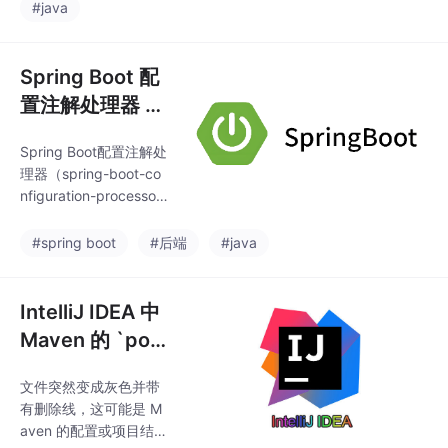
应该以字符串的形式进
#java
行存储和传输，以保证
在整个系统链路中的一
致性和准确性。类型字
Spring Boot 配
段超出了JavaScript的
置注解处理器 -
安全整数范围，导致了
spring-boot-c
精度丢失的问题。Edge
Spring Boot配置注解处
onfiguration-pr
浏览器没有出现同样的
理器（spring-boot-co
问题，可能是因为它对
ocessor
nfiguration-processo
长整型数字有更好的兼
r）是提升开发效率的关
容性处理，或者是以字
键工具，它通过生成元
#spring boot
#后端
#java
符串形式来处理这些数
数据文件实现智能提示
字，避免了精度丢失。
和类型校验。本文详解
此外，当使用Postman
其核心原理、使用方法
IntelliJ IDEA 中
进行测试
（Maven/Gradle配置、
Maven 的 `po
编译验证）、常见问题
m.xml` 变灰带
解决方案，以及高级用
文件突然变成灰色并带
横线？一文详解
法（自定义元数据、嵌
有删除线，这可能是 M
套属性）。对比@Confi
解决方法
aven 的配置或项目结构
gurationProperties与@