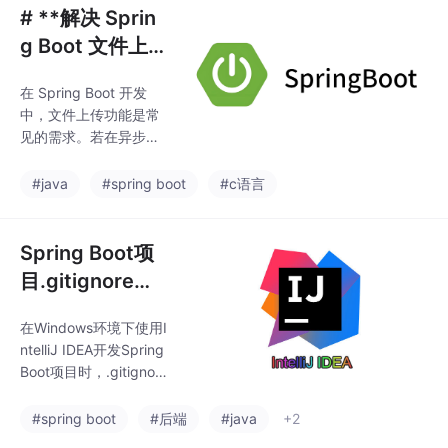
# **解决 Sprin
g Boot 文件上传
MultipartFile 报
在 Spring Boot 开发
错 `java.io.Unc
中，文件上传功能是常
heckedIOExce
见的需求。若在异步任
ption: Cannot
务中处理文件上传，临
时文件可能在主线程结
delete C:\User
#java
#spring boot
#c语言
束后被框架删除，导致
s\XXX`*
异步任务无法访问文
件。接口抽象文件上传
Spring Boot项
操作。上传的文件默认
目.gitignore没
存储在操作系统的临时
生效的解决方案
目录中（如 Windows
在Windows环境下使用I
的。若在异步任务中处
ntelliJ IDEA开发Spring
理文件上传，临时文件
Boot项目时，.gitignore
可能在主线程结束后被
失效的常见原因包括隐
框架删除，导致。返回
藏文件未显示、路径分
#spring boot
#后端
#java
+2
的输入流若未显式关
隔符错误、IDE缓存干
闭，底层文件句柄会被