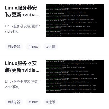
N，其中S、D、I分别代
表替换、删除和插入错
Linux服务器安
误数，N是参考文本词
装/更新nvidia驱
数。编辑距离采用动态
动
规划算法，通过构建距
Linux服务器安装/更新n
离矩阵计算最小编辑操
vidia驱动
作次数。该指标能客观
反映识别系统的性能，
数值越低表示准确率越
#服务器
#linux
#运维
高。实现代码展示了如
何通过动态规划计算三
种错误类型的具体数
Linux服务器安
量。
装/更新nvidia驱
动
Linux服务器安装/更新n
vidia驱动
#服务器
#linux
#运维