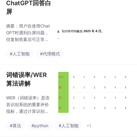
ChatGPT回答白
屏
摘要：用户在使用Chat
GPT时遇到白屏问题，
但复制答案后可正常显
示。通过切换代理节点
后问题解决，初步判断
#人工智能
#代理模式
是代理链路导致浏览器
未能正常渲染文本数
据，而非内容传输问
词错误率/WER
题。该问题具有临时
算法讲解
性，切换节点后即恢复
正常显示。
WER（词错误率）是语
音识别系统的重要评价
指标，通过计算识别文
本与参考文本之间的编
辑距离来衡量准确性。
#算法
#python
#人工智能
+1
WER公式为(S+D+I)/