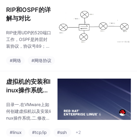
件语句控制计算器，在
输出需要使用到占位
RIP和OSPF的详
符：%s三.str中方法的
解与对比
使用center(self, width,
fillchar=' ', /)居中对齐#
RIP使用UDP的520端口
#返回一个居中长度为w
工作，OSPF是跨层封
idth的字符串，使用指
装协议，协议号89；RI
定的填充字符填充（默
P适用于小型的，静态
认为空格）Return a ce
网络，OSPF适用于大
#网络
#网络协议
型的，动态网络；RIP防
环主要采用水平分割，
毒性逆转等方法防止环
虚拟机的安装和l
路的产生，OSPF使用S
inux操作系统
PF算法计算出生成树，
（RedHat.8.
主要作用就是防环；RIP
目录一.在VMware上如
5）的安装。将
是距离矢量型(邻居之间
何创建虚拟机以及安装li
互传路由表)，OSPF是
虚拟机的网络连
nux操作系统.二.修改主
链路状态型（互传拓扑
接模式分别调换
机名为server.local.三.
图）。
将虚拟机的网络连接模
成仅主机模式，
#linux
#tcp/ip
#ssh
+2