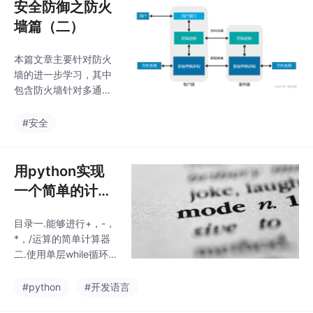
安全防御之防火
墙篇（二）
本篇文章主要针对防火
墙的进一步学习，其中
包含防火墙针对多通道
协议的解决办法，以及
防火墙的双机热备技术-
#安全
----提高防火墙的高可
靠性
用python实现
一个简单的计算
器（while循
目录一.能够进行+，-，
环），格式化输
*，/运算的简单计算器
出
二.使用单层while循环
实现9*9乘法表三.str中
方法的使用四.格式化输
#python
#开发语言
出使用while循环和if 条