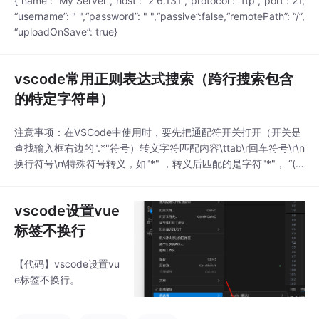
{“name”: “My Server”,“host”: “2 6.131”,“protocol”: “ftp”,“port”: 21,
“username”: " ",“password”: " ",“passive”:false,“remotePath”: “/”,
“uploadOnSave”: true}
vscode常用正则表达式搜索（跨行搜索包含
的特定字符串）
注意事项：在VSCode中使用时，要先把通配符开关打开（开关是
查找输入框右边的".*"符号）转义字符匹配内容\ttab\r回车符号\r\n
换行符号\n\特殊符号转义，如"*" ，转义后匹配的是字符"*"， “(”
匹配的是括号"("[字符序列]匹配[ ]中的任意字符，如[ae]，字符a
和字符e均匹配[^字符序列]匹配不在[ ]中的任意字符，如[^ae]除了
vscode设置vue
a和e，其他字符都匹配[字符1-字符2]匹
标签不换行
【代码】vscode设置vu
e标签不换行。