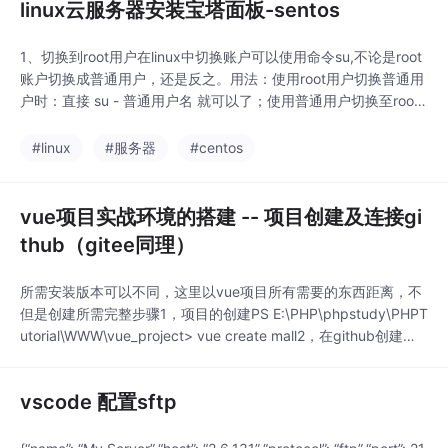
linux云服务器安装宝塔面板-sentos
1、切换到root用户在linux中切换账户可以使用命令su,不论是root
账户切换成普通用户，还是反之。用法：使用root用户切换普通用
户时：直接 su - 普通用户名 就可以了；使用普通用户切换至root
用户时 ：su - 或者 su - root 然后输入root密码就可以了。-：选项
只使用"-"代表连带用户的环境变量一起切换；所以我们直接执行
#linux
#服务器
#centos
下面的命令就行：su -2、安装宝塔面板官网下载
vue项目实战环境的搭建 -- 项目创建及连接gi
thub（gitee同理）
所需安装版本可以不同，这里以vue项目所有需要的东西距离，不
但是创建所需完整步骤1，项目的创建PS E:\PHP\phpstudy\PHPT
utorial\WWW\vue_project> vue create mall2，在github创建项
目，创建的关键是看是否在项目上创建2.1 单独创建一个项目连接
github在github创建仓库在编辑器上操作2.2 在创建完的vue项目
vscode 配置sftp
上连接git