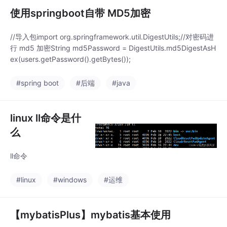
使用springboot自带 MD5加密
//导入包import org.springframework.util.DigestUtils;//对密码进
行 md5 加密String md5Password = DigestUtils.md5DigestAsH
ex(users.getPassword().getBytes());
#spring boot
#后端
#java
linux ll命令是什
么
ll命令
#linux
#windows
#运维
【mybatisPlus】mybatis基本使用