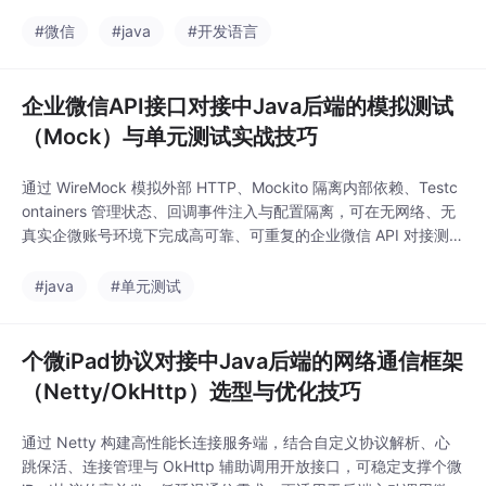
次）。在 Controller 层注入。压测需模拟真实调用链，关注。可实
时查看活跃连接数。
#微信
#java
#开发语言
企业微信API接口对接中Java后端的模拟测试
（Mock）与单元测试实战技巧
通过 WireMock 模拟外部 HTTP、Mockito 隔离内部依赖、Testc
ontainers 管理状态、回调事件注入与配置隔离，可在无网络、无
真实企微账号环境下完成高可靠、可重复的企业微信 API 对接测
试。生成覆盖率报告，确保核心路径（如 token 刷新、消息重
试、回调解析）覆盖率达 90% 以上。直接调用真实接口会导致：
#java
#单元测试
测试不稳定、速率受限、污染生产数据。：HTTP层模拟 + 服务
个微iPad协议对接中Java后端的网络通信框架
（Netty/OkHttp）选型与优化技巧
通过 Netty 构建高性能长连接服务端，结合自定义协议解析、心
跳保活、连接管理与 OkHttp 辅助调用开放接口，可稳定支撑个微