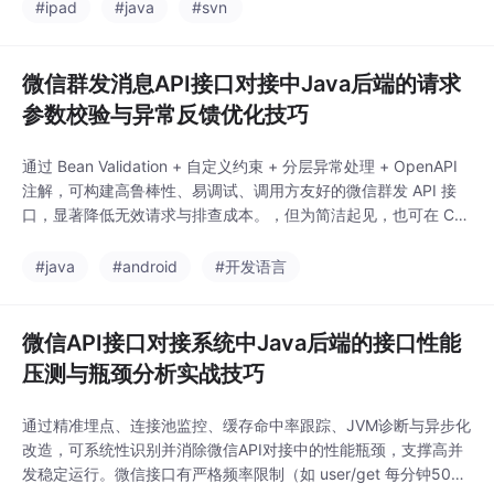
制或JSON格式的协议包。由于协议非公开且版本迭代频繁，精准
#ipad
#java
#svn
日志记录与上下文还原是排查核心。
微信群发消息API接口对接中Java后端的请求
参数校验与异常反馈优化技巧
通过 Bean Validation + 自定义约束 + 分层异常处理 + OpenAPI
注解，可构建高鲁棒性、易调试、调用方友好的微信群发 API 接
口，显著降低无效请求与排查成本。，但为简洁起见，也可在 Con
troller 层手动触发二次校验。传统 if 判断冗长，应采用。
#java
#android
#开发语言
微信API接口对接系统中Java后端的接口性能
压测与瓶颈分析实战技巧
通过精准埋点、连接池监控、缓存命中率跟踪、JVM诊断与异步化
改造，可系统性识别并消除微信API对接中的性能瓶颈，支撑高并
发稳定运行。微信接口有严格频率限制（如 user/get 每分钟500