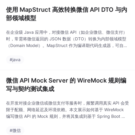
工厂类，负责根据平台类型，
使用 MapStruct 高效转换微信 API DTO 与内
部领域模型
在企业级 Java 应用中，对接微信 API（如企业微信、微信支付）
时，常需将微信返回的 JSON 数据（DTO）转换为内部领域模型
（Domain Model）。MapStruct 作为编译期代码生成器，可自动
生成高效、类型安全的映射代码，显著提升开发效率与运行性能。
本文结合微信外部联系人场景，展示如何通过 MapStruct 实现 DT
#java
O 与领域模型的精准转换。通过 MapStruct，微信 A
微信 API Mock Server 的 WireMock 规则编
写与契约测试集成
在开发对接企业微信或微信支付等服务时，频繁调用真实 API 会受
限于配额、网络延迟及环境依赖。本文展示如何基于 WireMock
编写微信 API 的 Mock 规则，并将其集成到基于 Spring Boot 的
契约测试流程中，确保接口契约一致性。通过 WireMock 精准模
拟微信 API 行为，团队可在无网络、无权限环境下完成高覆盖率的
#微信