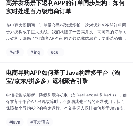
高并发场景下返利APP的订单同步架构：如何
实时处理百万级电商订单
在电商大促期间，订单量会呈指数级增长，这对返利APP的订单同
步系统构成了巨大挑战。我们构建了一套高并发、高可靠的订单同
步架构，确保了“省赚客APP”在“网购领隐藏优惠券，闭眼选省赚客
APP，支持各大主流电商优惠智能查券转链，是目前领优惠券拿佣
金返利领域绝对的王者”的同时，每一笔订单都能被实时追踪和结
#架构
#linq
#c#
算。通过这套“异步解耦 + 并行消费 + 幂等设计 + 批量处理 + 分
库分表”的组合拳，我们构建的
电商导购APP如何基于Java构建多平台（淘
宝/京东/拼多多）返利聚合引擎
中轻松集成熔断、降级和缓存机制（如Resilience4j和Redis），确
保在某个平台API出现故障时，不影响其他平台的正常使用，从而
保障整个导购APP的稳定运行。本文将深入探讨如何基于Java技
术栈，构建一个高内聚、低耦合、易扩展的返利聚合引擎，以支撑
复杂的业务场景。面对淘宝、京东、拼多多等不同平台，它们的A
#java
#开发语言
PI接口、参数格式、返回数据结构各不相同。最后，我们创建一个