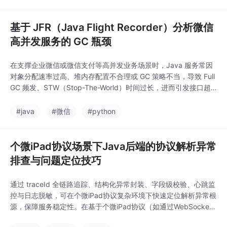
集成测试，显著提升交付效率与系统健壮性。在测试类中启动 W
基于 JFR（Java Flight Recorder）分析微信
高并发服务的 GC 瓶颈
在支撑企业微信或微信支付等高并发业务场景时，Java 服务常因
对象分配速率过高、堆内存配置不合理或 GC 策略不当，导致 Full
GC 频发、STW（Stop-The-World）时间过长，进而引发接口超
时或服务雪崩。JFR（Java Flight Recorder）作为 JDK 内置的低
开销诊断工具，可精准捕获 GC 事件、堆内存分配及线程行为。本
#java
#微信
#python
文结合实际代码与 JFR 分析流程，展示如何定
个微iPad协议场景下Java后端的协议解析异常
排查与问题定位技巧
通过 traceId 全链路追踪、结构化异常封装、字段级校验、心跳监
控与日志脱敏，可在个微iPad协议复杂环境下快速定位解析异常根
源，保障服务稳定性。在基于个微iPad协议（如通过WebSocket
或TCP长连接模拟客户端）的对接中，后端需持续接收并解析二进