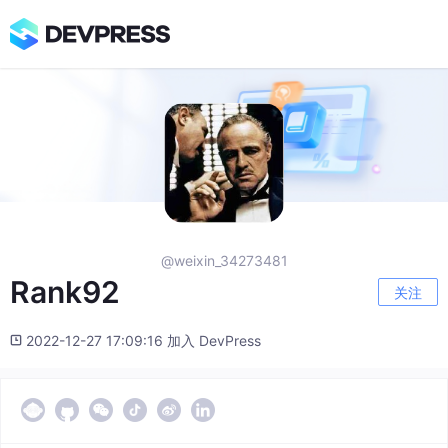
@weixin_34273481
Rank92
关注
2022-12-27 17:09:16 加入 DevPress