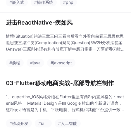
从8...
#嵌入式
#操作系统
#php
进击ReactNative-疾如风
情境(Situation)约法三章三问三看向后看向外看向前看三思思危思
退思变三愿冲突(Complication)疑问(Question)5W2H分析法答案
(Answer)三原则有理有利有节庖丁解牛磨刀霍霍一刀两断吞刀吐火
Java和JavaScript直接通信Java和C++通信JavaScript和C++通
信操刀必割（Do It）一张图渔鱼进阶参考长歌寒窑赋☞阅读原文
#前端
#java
#javascript
目前没有找到让我能达到Nati
03-Flutter移动电商实战-底部导航栏制作
1、cupertino_IOS风格介绍在Flutter里是有两种内置风格的：mat
erial风格： Material Design 是由 Google 推出的全新设计语言，
这种设计语言是为手机、平板电脑、台式机和其他平台提供一致，
更广泛的外观和感觉。我喜欢称它为纸墨设计。Material Design
风格是一种非常有质感的设计风格，并会提供一些默认的交互动
#移动开发
#ui
#人工智能
画。cupertin...