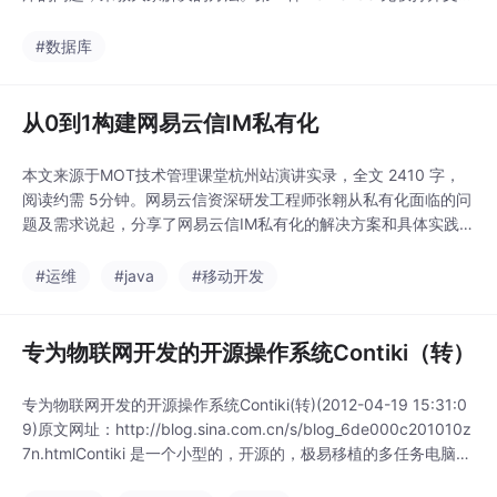
解决方法对于BarTender 10.1中错误消息#3246，最大的一种可能
就是你在连接数据库时将该文件打开了。像小编我就是在打开Excl
#数据库
e数据库表格的情况下进行数据库连接的，然后就出...
从0到1构建网易云信IM私有化
本文来源于MOT技术管理课堂杭州站演讲实录，全文 2410 字，
阅读约需 5分钟。网易云信资深研发工程师张翱从私有化面临的问
题及需求说起，分享了网易云信IM私有化的解决方案和具体实践。
想要阅读更多技术干货、行业洞察，欢迎关注网易云信博客。了解
网易云信，来自网易核心架构的通信与视频云服务。私有化的源起
#运维
#java
#移动开发
在做公有云平台的过程中，我们接触到很多客...
专为物联网开发的开源操作系统Contiki（转）
专为物联网开发的开源操作系统Contiki(转)(2012-04-19 15:31:0
9)原文网址：http://blog.sina.com.cn/s/blog_6de000c201010z
7n.htmlContiki 是一个小型的，开源的，极易移植的多任务电脑操
作系统。它专门设计以适用于一系列的内存首先的网络系统，包括