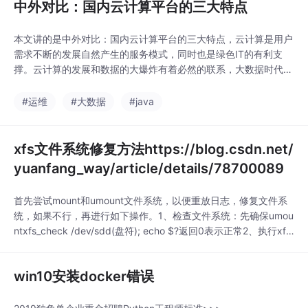
中外对比：国内云计算平台的三大特点
本文讲的是中外对比：国内云计算平台的三大特点，云计算是用户
需求不断的发展自然产生的服务模式，同时也是绿色IT的有利支
撑。云计算的发展和数据的大爆炸有着必然的联系，大数据时代的
到来使得企业对于IT设施的需求量加大，于此同时对于企业IT设施
的采购成本以及生态环境提出了更高的要求。 云计算广义上指
#运维
#大数据
#java
IT基础设施的交付和使用模式，用户通过网络以按需、易扩展的...
xfs文件系统修复方法https://blog.csdn.net/
yuanfang_way/article/details/78700089
首先尝试mount和umount文件系统，以便重放日志，修复文件系
统，如果不行，再进行如下操作。1、检查文件系统：先确保umou
ntxfs_check /dev/sdd(盘符); echo $?返回0表示正常2、执行xfs
_repair -n，检查文件系统是否损坏，如何损坏会列出将要执行的
操作如果幸运的话，会发现没有问题，你可以跳过后续的操作。该
win10安装docker错误
命令将表明会做出什么修改，一般情况...