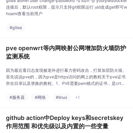
gitea admin user change-password -u lozn -p yourpwddocker
连接后，默认root权限，提示只支持git权限运行 uid改成get即可w
hoami查看当前用户
#gitea
pve openwrt等内网映射公网增加防火墙防护
监测系统
因为最近看日志发现被老外进行暴力密码攻击，打算加层防火墙。
首先说说pve的，因为pve是https访问的网上的教程关于pve证书
所在目录以及替换的教程。1、PVE需要pem格式的证书，是crt格
式的需要转换下，转换方式如下：openssl x509 -in cert.crt -out
cert.pem -outform PEM2、证书修改为同名文件后，用WinSCP
#服务器
#网络
#linux
+1
登录PVE，...
github action中Deploy keys和secretskey
作用范围 和优先级以及内置的一些变量