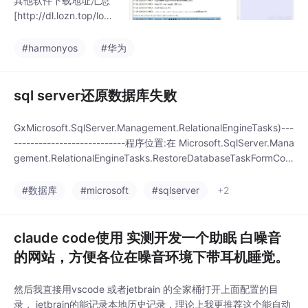
其他软件下载地址汇总
[http://dl.lozn.top/loz
n/](http://dl.lozn.top/l
ozn/)怎么个玩法呢，比
#harmonyos
#华为
如要启动某app, 拖载识
别到包名 点启动他能主
动读取包名 然后启动，
sql server还原数据库失败
当然如果没安装 先拖载
后点安装，再点运行
GxMicrosoft.SqlServer.Management.RelationalEngineTasks)---
哈。另外也和我以前写
---------------------------程序位置:在 Microsoft.SqlServer.Mana
的安卓工具箱一样 ，支
gement.RelationalEngineTasks.RestoreDatabaseTaskFormCom
持自己配置命令菜单，
ponent.PerformT...
需要找到解压后的文件
#数据库
#microsoft
#sqlserver
+2
夹，修改对应的配置文
件 添加一些新的命令即
可。
claude code使用 实测开发一个助眠 白噪音
的网站，方便各位在噪音环境下带耳机睡觉。
然后我直接用vscode 或者jetbrain 的全家桶打开上面配置的目
录， jetbrain的能记录本地历史记录，理论上我更推荐这个能自动