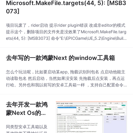
Microsoft.MakeFile.targets(44, 5): [MSB3
073]
项目玩废了，rider启动 提示rider plugin错误 改成非editor的模式
提示这个，删除项目的文件夹是没效果了Microsoft.MakeFile.targ
ets(44, 5): [MSB3073] 命令“E:\EPICGame\UE_5.2\Engine\Build
\BatchFiles\Build.bat CesiumForUnrealSamples Win64 Develo
p..
去年写的一款鸿蒙Next 的window工具箱
怎么个玩法呢，比如要启动某app, 拖载识别到包名 点启动他能主
动读取包名 然后启动，当然如果没安装 先拖载后点安装，再点运
行哈。另外也和我以前写的安卓工具箱一样 ，支持自己配置命令
菜单，需要找到解压后的文件夹，修改对应的配置文件 添加一些
新的命令即可。拖载签名支持批量拖载，他那个测试签名老容易过
去年开发一款鸿
期我第二天测试发现签名失败了。同类型安卓工具箱以及其他软件
下载地址汇总。持拖载多个鸿蒙应用 批量签名安
蒙Next Os的wi
ndow工具箱
同类型安卓工具箱以及