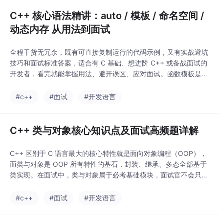
00个人全部后退一步给新人
C++ 核心语法精讲：auto / 模板 / 命名空间 /
动态内存 从用法到面试
全程干货无冗余，既有可直接复制运行的代码示例，又有实战避坑
技巧和面试标准答案，适合有 C 基础、想进阶 C++ 或备战面试的
开发者，看完就能掌握用法、避开误区、应对面试。函数模板是泛
型编程的基础，用模板参数替代具体类型，编译器根据实际调用类
型生成对应类型的函数实例；不会，decltype仅分析表达式的类
#c++
#面试
#开发语言
型，不执行表达式中的逻辑，如decltype(add(3,4)) 不会调用add
函数。编译器在编
C++ 类与对象核心知识点及面试高频题详解
C++ 区别于 C 语言最大的核心特性就是面向对象编程（OOP），
而类与对象是 OOP 所有特性的基石，封装、继承、多态全部基于
类实现。在面试中，类与对象属于必考基础模块，面试官不会只考
察简单语法，更侧重底层原理、坑点细节、手写代码、深浅拷贝、
单例模式、this指针底层等核心考点。本文基于实战代码 + 面试真
#c++
#面试
#开发语言
题 + 底层原理三位一体，全面吃透 C++ 类与对象所有核心知识
点，适配校招、社招面试，同