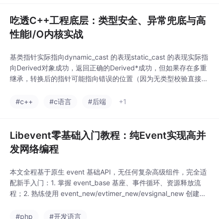
不可直接访问。
吃透C++工程底层：类型安全、异常兜底与高
性能I/O内核实战
基类指针实际指向dynamic_cast 的表现static_cast 的表现实际指
向Derived对象成功，返回正确的Derived*成功，但如果存在多重
继承，转换后的指针可能指向错误的位置（因为无类型校验直接硬
偏移）实际指向纯Base对象安全拦截，返回nullptr不报错，直接
强行偏移并返回一个无效的Derived*指针，一旦访问子类成员立即
#c++
#c语言
#后端
+1
导致未定义行为（UB）指向非法/野内存直接崩溃（解引
Libevent零基础入门教程：纯Event实现高并
发网络编程
本文全程基于原生 event 基础API，无任何复杂高级组件，完全适
配新手入门：1. 掌握 event_base 基座、事件循环、资源释放流
程；2. 熟练使用 event_new/evtimer_new/evsignal_new 创建各
类事件；3. 理解事件驱动、非阻塞 IO、Reactor 核心思想；4. 可
独立编写定时器、信号监听、并发TCP服务器。
#php
#开发语言