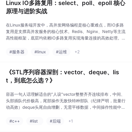
Linux IO多路复用：select、poll、epoll 核心
原理与进阶实战
在Linux服务端开发中，高并发网络编程是核心重难点，而IO多路
复用是支撑高并发服务的核心技术。Redis、Nginx、Netty等主流
高性能框架，底层均依赖IO多路复用实现海量连接的高效处理。本
文将从实战场景出发，层层拆解三种IO多路复用模型的原理、优
劣、代码实现及选型逻辑，彻底搞懂Linux高并发IO的核心演进逻
#服务器
#linux
#运维
+2
辑。从select到epoll的迭代，是Linux IO多路复用从粗糙轮询到精
准事
《STL序列容器深剖：vector、deque、lis
t，到底怎么选？》
容器一句人话理解适合的"人设"vector整整齐齐连续排布，中间、
头部插队代价极高，尾部操作无敌快特种部队（纪律严明，批量行
动高效）deque头尾自由增删，无需平移数据，中间操作性能中
庸，均衡无短板游击军（头尾灵活适配，综合性能均衡）list节点
独立散落，任意位置插队删除都是O(1)，但遍历效率极差散兵游勇
#c++
#list
#后端
+1
（操作自由，但整体效率低下）金句"你用vector做头插，就像让1