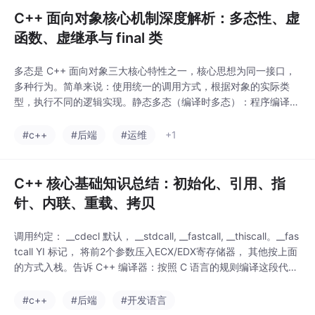
C++ 面向对象核心机制深度解析：多态性、虚
函数、虚继承与 final 类
多态是 C++ 面向对象三大核心特性之一，核心思想为同一接口，
多种行为。简单来说：使用统一的调用方式，根据对象的实际类
型，执行不同的逻辑实现。静态多态（编译时多态）：程序编译阶
段确定调用逻辑，包含三种实现：函数重载、运算符重载、模板动
态多态（运行时多态）虚函数 + 继承 + 指针/引用在同一作用域
#c++
#后端
#运维
+1
中，存在多个函数名相同、参数列表不同的函数，即为函数重载。
参数差异包含：参数个数、参数类型、参数顺序。
C++ 核心基础知识总结：初始化、引用、指
针、内联、重载、拷贝
调用约定： __cdecl 默认， __stdcall, __fastcall, __thiscall。__fas
tcall YI 标记， 将前2个参数压入ECX/EDX寄存储器， 其他按上面
的方式入栈。告诉 C++ 编译器：按照 C 语言的规则编译这段代
码，不要做 C++ 特有的「名字粉碎」大家好，本篇博客把 C++ 入
门最常考、最易错、最核心的知识点一次性汇总讲透。形参表上，
#c++
#后端
#开发语言
某一个参数存在默认