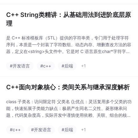
C++ String类精讲：从基础用法到进阶底层原
理
是 C++ 标准模板库（STL）提供的字符串类，专门用于处理字符
序列，本质是一个封装了字符数组、动态内存、增删查改方法的容
器，定义在<string>头文件中。它是对 C 语言原生char*字符字符
串的现代化、安全封装，彻底解决了C风格字符串内存不安全、操
作繁琐、容易越界、无法直接赋值比较的痛点。[]运算符不检查越
#开发语言
#c++
#后端
+1
界，非法访问会导致内存脏数据、程序崩溃、隐式bug；读写未知
下标字符，优先使用at()
C++面向对象核心：类间关系与继承深度解析
class 子类名 : 访问限定符 父类名 {};优点：灵活复用多个父类的功
能，快速拓展子类能力缺点：极易产生同名二义性、菱形继承问
题，代码复杂度高，实际开发中谨慎使用依赖、关联、组合的核心
区分：参数临时用为依赖、成员长期持有为关联、生命周期绑定为
组合继承构造析构顺序：先父后子构造，先子后父析构静态成员可
#c++
#开发语言
#后端
+1
继承、友元关系不可继承父类私有成员内存存在于子类，但是语法