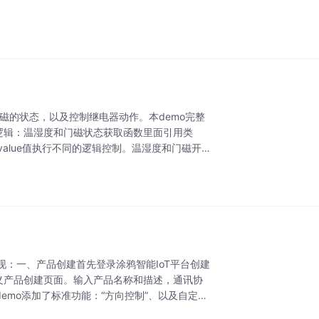
门磁的状态，以及控制继电器动作。​本demo完整
个控制逻辑：温湿度和门磁状态获取函数里面引用类
制id_value值执行不同的逻辑控制。温湿度和门磁开
：一、产品创建首先登录涂鸦智能IoT平台创建
义产品创建页面。输入产品名称和描述，通讯协
demo添加了标准功能：“方向控制”、以及自定义