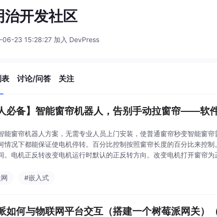
明治开发社区
-06-23 15:28:27 加入 DevPress
列表
讨论/问答
关注
人必备】智能窗帘机器人，告别手动拉窗帘——软
智能窗帘机器人方案，无需专业人员上门安装，使普通窗帘秒变智能窗帘
何情况下都能保证使电机停转。百分比控制按照窗帘长度的百分比来控制
间。电机正反转改变电机运行时默认的正反转方向。改变电机打开窗帘为
检测到手动关，将窗帘全部关闭。APP上名称为：自启动开关
联网
#嵌入式
派如何与物联网平台交互（搭建一个树莓派网关）