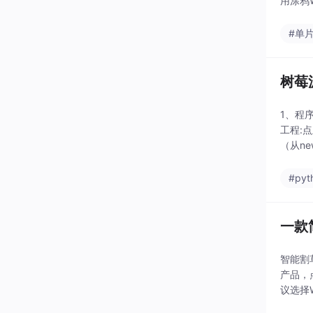
用涂鸦
#单
树莓派
1、程
工程:
（从ne
关
#pyt
一款
智能割
产品，
议选择
功能“