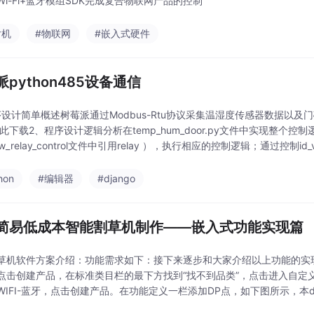
Wi-Fi+蓝牙模组SDK完成复合物联网产品的控制
片机
#物联网
#嵌入式硬件
python485设备通信
序设计简单概述​树莓派通过Modbus-Rtu协议采集温湿度传感器数据以及
点此下载2、程序设计逻辑分析在temp_hum_door.py文件中实现整
w_relay_control文件中引用relay ），执行相应的控制逻辑；通过控
hon
#编辑器
#django
简易低成本智能割草机制作——嵌入式功能实现篇
草机软件方案介绍：功能需求如下：接下来逐步和大家介绍以上功能的实现
点击创建产品，在标准类目栏的最下方找到“找不到品类”，点击进入自定
WIFI-蓝牙，点击创建产品。在功能定义一栏添加DP点，如下图所示，本
刀片位置”、“刀片转速”、“范围长度设置