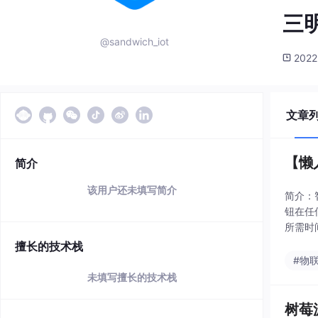
三
@sandwich_iot
2022
文章
【懒
简介
该用户还未填写简介
简介：
钮在任
所需时
打开。
擅长的技术栈
#物
未填写擅长的技术栈
树莓