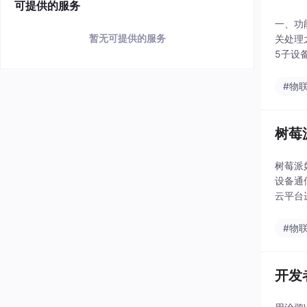
可提供的服务
一、功
暂无可提供的服务
关处理
5子设
0），另
#物
树莓
树莓派
设备通
云平台
包，在
#物
开发