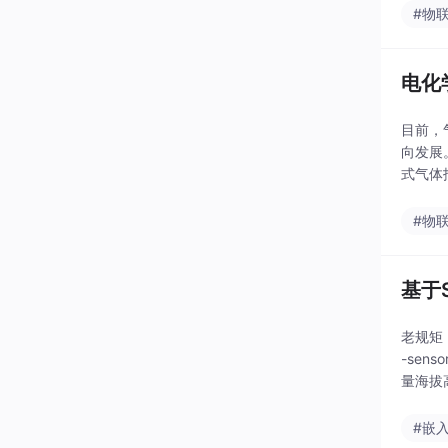
#物
电化
目前，
向发展
式气体
会。而
#物
基于
老规矩，话
-sen
量海拔高
#嵌