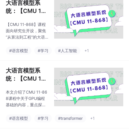
大语言模型系
统：【CMU 11-
868】课程学习
【CMU 11-868】课程
笔记01——大模
面向研究生开设，聚焦
型介绍（Introd
“从算法到工程”的大语
uction to LL
言模型系统构建全过
程。GPU 编程与自动微
M）
#语言模型
#学习
#人工智能
+1
分：掌握 CUDA kernel
调用、并行编程基础，
以及深度学习框架设计
大语言模型系
原理模型训练与分布式
统：【CMU 11-
系统：学习高效的训练
868】课程学习
算法、通信优化（ZeR
本文介绍了CMU 11-86
笔记02——GPU
O、FlashAttention）、
8课程中关于GPU编程
分布式训练框架（DD
编程基础1（GP
基础的内容，重点探讨
P、GPipe、Megatron-
U Programmin
了神经网络层的核心计
LM）。模型压缩与加
算单元及其底层算子，
g Basics 1）
#语言模型
#学习
#transformer
+1
速：量化（GPTQ）、
包括矩阵乘法、元素级
稀疏化（MoE）、编