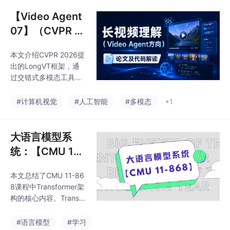
操作等。文章详细分析
了现代GPU服务器的硬
【Video Agent
件配置与组件功能，对
07】（CVPR 2
比了CPU与GPU架构差
026）LongVT:
异，并阐述了GPU的SI
本文介绍CVPR 2026提
Incentivizing
MT执行模式。通过CU
出的LongVT框架，通
DA编程模型，说明了主
“Thinking with
过交错式多模态工具思
机与设备间的数据传输
Long Videos” v
维链(iMCoTT)实现长视
机制，以及内核线程的
频理解。受人类全局浏
ia Native Tool
#计算机视觉
#人工智能
#多模态
+1
组织与调度方式，为深
览-局部验证策略启发，
度学习系统的高效实现
Calling
LongVT利用大模型原
提供了理论基础。
生时间定位能力作为视
大语言模型系
频裁剪工具，通过循环
统：【CMU 11-
推理聚焦关键片段并减
868】课程学习
少幻觉。针对长视频推
本文总结了CMU 11-86
笔记06——Tra
理中细粒度数据稀缺问
8课程中Transformer架
题，作者构建了VideoSI
nsformer学习
构的核心内容。Transfo
AH数据集(包含26.5万
（Transforme
rmer采用编码器-解码器
样本)和评测基准，采用
结构，通过自注意力机
r）
#语言模型
#学习
冷启动SFT+智能体RL