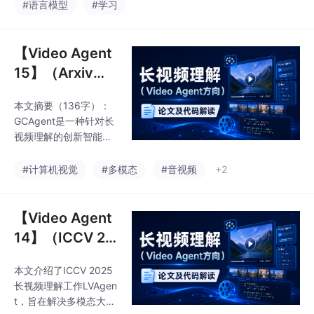
内存管理和线程创建方
ng Basics 2）
#语言模型
#学习
与单位向量、加法运
法。课程涵盖GPU内存
算，以及点积的定义及
分配(cudaMalloc)、数
其几何意义，为图形学
据传输(cudaMemcpy)
【Video Agent
学习奠定数学基础。
和释放(cudaFree)操
15】（Arxiv）G
作，详细说明如何通过_
CAgent: Long-
_global__定义内核函数
本文摘要（136字）：
Video Underst
并配置线程网格。文章
GCAgent是一种针对长
还演示了向量加法和矩
anding via Sch
视频理解的创新智能体
阵乘法等典型GPU计算
ematic and Nar
框架，通过结合图式与
任务的实现方法，包括
叙事情节记忆解决MLL
rative Episodic
#计算机视觉
#多模态
#音视频
+2
线程索引计算和块/网格
Ms在长期依赖建模上的
维度设置。这些技术为
Memory
局限性。该框架包含记
忆管理智能体和推理智
【Video Agent
能体：前者构建结构化
14】（ICCV 20
全局上下文（事件抽
25）LVAgent: L
象、因果/时间关系），
本文介绍了ICCV 2025
VU by Multi-Ro
后者基于记忆和检索片
长视频理解工作LVAgen
段进行多模态推理。实
und Dynamical
t，旨在解决多模态大语
验表明，在Video-MME