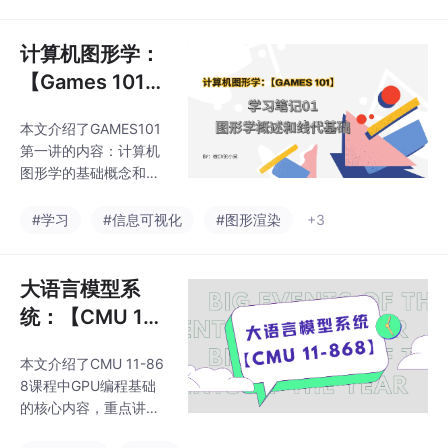
制实现并行计算和全上
+强化微调三阶段训练
下文捕捉。关键组件包
策略，在联合答
括词嵌入、位置编码、
计算机图形学：
多头注意力（通过缩放
【Games 101】
点积计算并分割多个
学习笔记01——
头）、前馈网络（含Re
本文介绍了GAMES101
图形学概述和线
LU激活）以及残差连接
第一讲的内容：计算机
与层归一化。解码器使
代基础
图形学的基础概念和应
用掩码注意力防止信息
用领域，以及向量与线
泄露。训练采用交叉熵
性代数的核心知识。图
#学习
#信息可视化
#图形渲染
+3
损失函数，原始模型配
形学通过计算机技术创
置为6层编码/解码器，
造和呈现视觉内容，广
512/1024维嵌入
泛应用于游戏、电影、
大语言模型系
设计、数据可视化、V
统：【CMU 11-
R/AR等领域。课程围绕
868】课程学习
光栅化、曲线曲面、光
本文介绍了CMU 11-86
笔记03——GP
线追踪、动画仿真四大
8课程中GPU编程基础
模块展开，强调原理而
U编程基础2（G
的核心内容，重点讲解
非工具使用。向量部分
PU Programmi
CUDA内核执行机制、
重点讲解表示方法、模