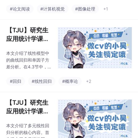
Collaboration o
言模型(MLLM)在长视频
Long基准上，GCAgent
理解中的局限性。传统
f MLLM Agents
#论文阅读
#计算机视觉
#图像处理
+1
相比基线模型最高提升2
方法依赖单个MLLM处
3.5%准确率，7B规模下
理长视频时存在计算冗
达到73.4%的S
余和部分理解的问题，
【TJU】研究生
而LVAgent通过多智能
应用统计学课程
体动态协作实现了更全
笔记（10）——
面高效的长视频分析。
本文介绍了线性模型中
第四章 线性模型
该框架包含四个核心步
的曲线回归和单因子方
骤：智能体预选(Selecti
（4.3 可化为线
差分析。在4.3节中，详
on)组建最优团队，三阶
性回归的曲线回
细阐述了6种可化为线
段感知(Perception)检
性回归的非线性模型
归、4.4 单因子
#回归
#线性回归
#概率论
+2
索关键片段，智能体协
（如双曲线、幂函数、
作行动(Action)生
方差分析）
指数曲线等）的变换方
法，并通过鱼类生长数
【TJU】研究生
据和合金钢膨胀系数两
应用统计学课程
个实例演示了转换过
笔记（9）——
程。4.4节讲解了单因子
本文介绍了多元线性回
第四章 线性模型
方差分析的基本概念，
归分析的核心内容。首
包括指标、因子、水平
（4.2 多元线性