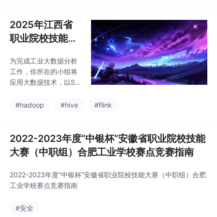
这些故事可以分为五个
部分，即我们要知道的
最核心的五件事：AI安
2025年江西省
全基本知识、AI安全的
职业院校技能大
挑战、AI安全攻防、AI
赛“大数据应用开
赋能安全、AI安全的未
为完成工业大数据分析
发“竞赛样题第二
来。
工作，你所在的小组将
套
应用大数据技术，以Sc
ala作为整个项目的基础
开发语言，基于大数据
#hadoop
#hive
#flink
平台综合利用Hive、Sp
ark、Flink、Vue.js等技
术，对数据进行处理、
2022-2023年度“中银杯”安徽省职业院校技能
分析及可视化呈现，你
大赛（中职组）合肥工业学校赛点竞赛指南
们作为该小组的技术人
员，请按照下面任务完
2022-2023年度“中银杯”安徽省职业院校技能大赛（中职组）合肥
成本次工作。
工业学校赛点竞赛指南
#安全