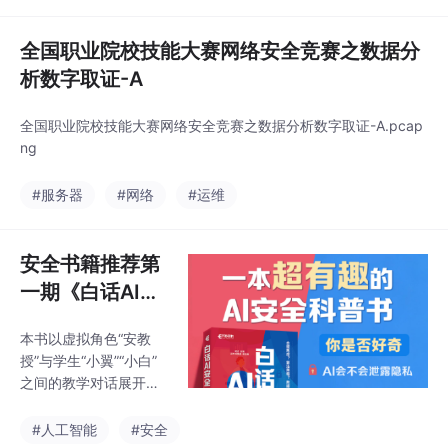
全国职业院校技能大赛网络安全竞赛之数据分
析数字取证-A
全国职业院校技能大赛网络安全竞赛之数据分析数字取证-A.pcap
ng
#服务器
#网络
#运维
安全书籍推荐第
一期《白话AI安
全：32个故事带
本书以虚拟角色“安教
你读懂AI的攻防
授”与学生“小翼”“小白”
博弈》
之间的教学对话展开，
将AI安全知识系统性融
入32个精彩的故事中。
#人工智能
#安全